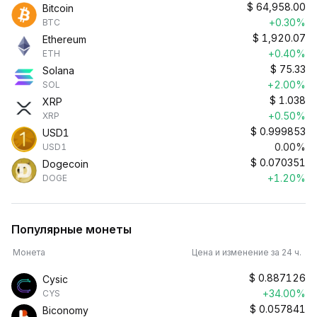
$
64,958.00
Bitcoin
+0.30%
BTC
$
1,920.07
Ethereum
+0.40%
ETH
$
75.33
Solana
+2.00%
SOL
$
1.038
XRP
+0.50%
XRP
$
0.999853
USD1
0.00%
USD1
$
0.070351
Dogecoin
+1.20%
DOGE
Популярные монеты
Монета
Цена и изменение за 24 ч.
$
0.887126
Cysic
+34.00%
CYS
$
0.057841
Biconomy