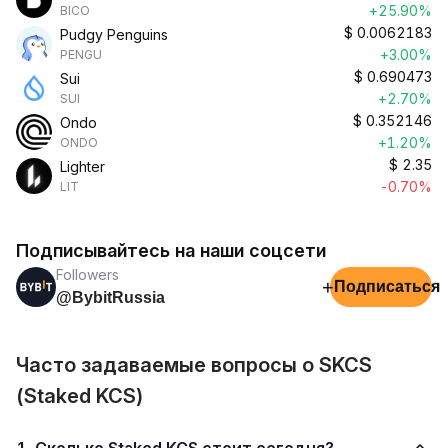
+25.90%
BICO
$
0.0062183
Pudgy Penguins
+3.00%
PENGU
$
0.690473
Sui
+2.70%
SUI
$
0.352146
Ondo
+1.20%
ONDO
$
2.35
Lighter
-0.70%
LIT
Подписывайтесь на наши соцсети
Followers
+
Подписаться
@BybitRussia
Часто задаваемые вопросы о SKCS
(Staked KCS)