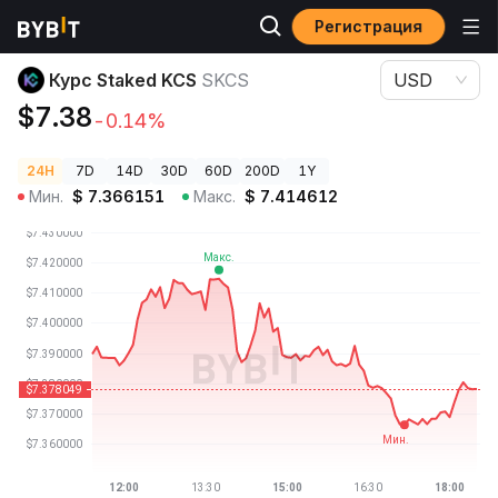
Регистрация
Цены криптовалют
Курс Staked KCS SKCS
Курс Staked KCS
SKCS
USD
$7.38
-0.14%
24H
7D
14D
30D
60D
200D
1Y
Мин.
$
7.366151
Макс.
$
7.414612