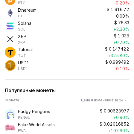
-0.20%
BTC
$
1,916.72
Ethereum
0.00%
ETH
$
76.33
Solana
+2.30%
SOL
$
1.038
XRP
+0.70%
XRP
$
0.147422
Tutorial
+325.80%
TUT
$
0.999492
USD1
-0.10%
USD1
Популярные монеты
Монета
Цена и изменение за 24 ч.
$
0.00628977
Pudgy Penguins
+0.90%
PENGU
$
0.02016852
Fake World Assets
+107.90%
FWA