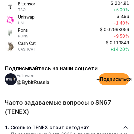
$
204.81
Bittensor
+5.00%
TAO
$
3.96
Uniswap
-1.40%
UNI
$
0.02998059
Pons
-9.50%
PONS
$
0.113849
Cash Cat
+14.20%
CASHCAT
Подписывайтесь на наши соцсети
Followers
+
Подписаться
@BybitRussia
Часто задаваемые вопросы о SN67
(TENEX)
1. Сколько TENEX стоит сегодня?