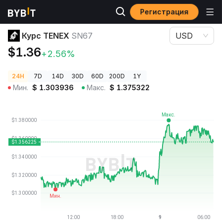
Регистрация
Цены криптовалют
Курс TENEX SN67
Курс TENEX
SN67
USD
$1.36
+2.56%
24H
7D
14D
30D
60D
200D
1Y
Мин.
$
1.303936
Макс.
$
1.375322