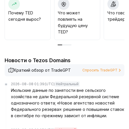
постоянного притока капитала — эти показатели
требуют подтверждения
.
Почему TED
Что может
Что говор
Сейчас не стоит слепо наращивать позиции, лучше
сегодня вырос?
повлиять на
трейдеры 
дождаться сочетания роста объема торгов и
будущую цену
позитивных сигналов по фундаменталу, прежде чем
TED?
делать долгосрочные вложения
.
Важно следить за поддержкой и эффективностью
роста в диапазоне $0
.
32–$0
.
Новости о Tezos Domains
36
.
Краткий обзор от TradeGPT
Спросить TradeGPT
2026-08-08 01:39
(UTC)
Нейтральный
Июльские данные по занятости вне сельского
хозяйства не дали Федеральной резервной системе
однозначного ответа; «Новое агентство новостей
Федерального резерва»: решение о повышении ставок
в сентябре по-прежнему зависит от инфляции.