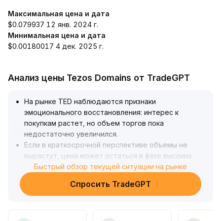
Максимальная цена и дата
$0.079937 12 янв. 2024 г.
Минимальная цена и дата
$0.00180017 4 дек. 2025 г.
Анализ цены Tezos Domains от TradeGPT
На рынке TED наблюдаются признаки
эмоционального восстановления: интерес к
покупкам растет, но объем торгов пока
недостаточно увеличился
.
Если в краткосрочной перспективе объемы не
вырастут, цена может остаться в фазе высоких
колебаний
Быстрый обзор текущей ситуации на рынке
.
Рекомендуется в краткосроке сосредоточиться на
Спросить TradeGPT
окне риска, строго фиксировать прибыль и убытки
.
В среднесрочном и долгосрочном плане
дальнейшее повышение оценки TED зависит от
активности сети, развития экосистемы и