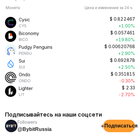
Монета
Цена и изменение за 24 ч.
$
0.822467
Cysic
+1.00%
CYS
$
0.057461
Biconomy
+19.80%
BICO
$
0.00620768
Pudgy Penguins
+2.90%
PENGU
$
0.692878
Sui
+2.50%
SUI
$
0.351815
Ondo
-0.30%
ONDO
$
2.33
Lighter
-2.70%
LIT
Подписывайтесь на наши соцсети
Followers
+
Подписаться
@BybitRussia