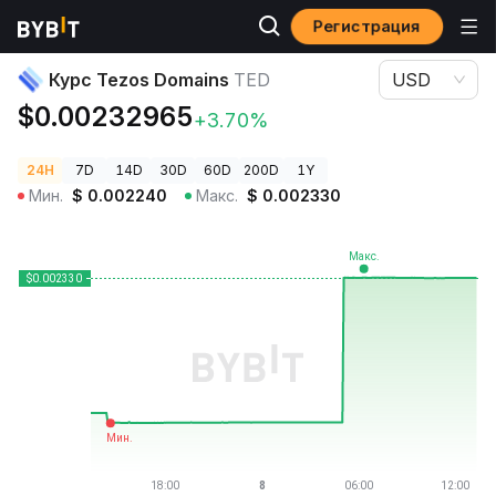
Регистрация
Цены криптовалют
Курс Tezos Domains TED
Курс Tezos Domains
TED
USD
$0.00232965
+3.70%
24H
7D
14D
30D
60D
200D
1Y
Мин.
$
0.002240
Макс.
$
0.002330