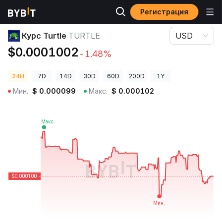
Регистрация
Цены криптовалют
Курс Turtle TURTLE
Курс Turtle
TURTLE
USD
$0.0001002
-1.48%
24H
7D
14D
30D
60D
200D
1Y
Мин.
$
0.000099
Макс.
$
0.000102