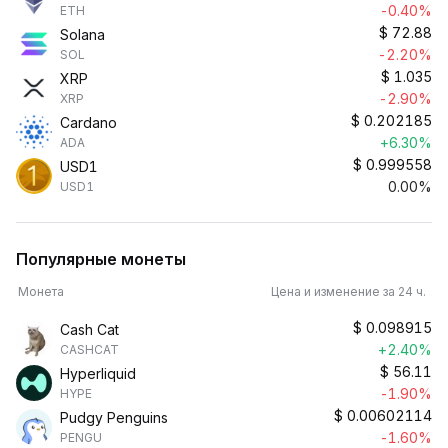
-0.40%
ETH
$
72.88
Solana
-2.20%
SOL
$
1.035
XRP
-2.90%
XRP
$
0.202185
Cardano
+6.30%
ADA
$
0.999558
USD1
0.00%
USD1
Популярные монеты
Монета
Цена и изменение за 24 ч.
$
0.098915
Cash Cat
+2.40%
CASHCAT
$
56.11
Hyperliquid
-1.90%
HYPE
$
0.00602114
Pudgy Penguins
-1.60%
PENGU