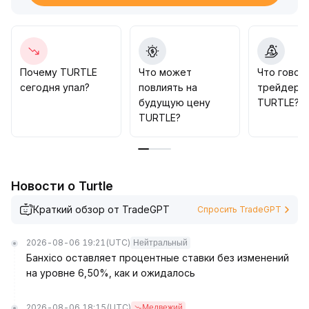
роста
.
Стратегически следует динамично отслеживать
изменения макроориентированной склонности к
риску, установить стоп-лосс ниже $0,038 во
избежание риска разворота ликвидности
.
Почему TURTLE
Что может
Что говор
сегодня упал?
повлиять на
трейдеры
будущую цену
TURTLE?
TURTLE?
Новости о Turtle
Краткий обзор от TradeGPT
Спросить TradeGPT
2026-08-06 19:21
(UTC)
Нейтральный
Банxico оставляет процентные ставки без изменений
на уровне 6,50%, как и ожидалось
2026-08-06 18:15
(UTC)
Медвежий