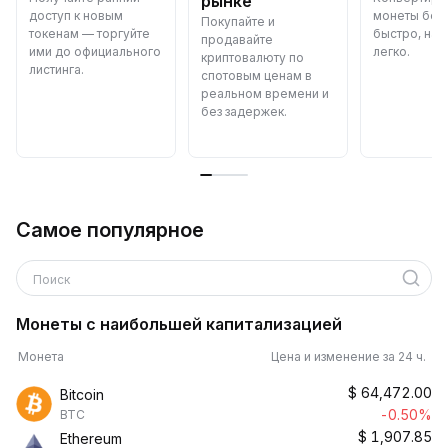
рынке
доступ к новым
монеты бес
Покупайте и
токенам — торгуйте
быстро, над
продавайте
ими до официального
легко.
криптовалюту по
листинга.
спотовым ценам в
реальном времени и
без задержек.
Самое популярное
Поиск
Монеты с наибольшей капитализацией
Монета
Цена и изменение за 24 ч.
$
64,472.00
Bitcoin
-0.50%
BTC
$
1,907.85
Ethereum