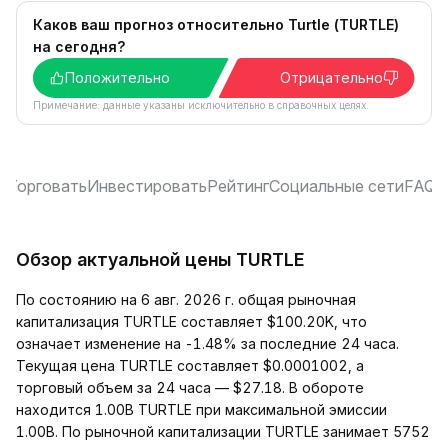
Каков ваш прогноз относительно Turtle (TURTLE)
на сегодня?
Положительно
Отрицательно
Примечание: данные указаны исключительно в справочных целях.
и
Торговать
Инвестировать
Рейтинг
Социальные сети
FAQ
Обзор актуальной цены TURTLE
По состоянию на 6 авг. 2026 г. общая рыночная
капитализация TURTLE составляет $100.20K, что
означает изменение на -1.48% за последние 24 часа.
Текущая цена TURTLE составляет $0.0001002, а
торговый объем за 24 часа — $27.18. В обороте
находится 1.00B TURTLE при максимальной эмиссии
1.00B. По рыночной капитализации TURTLE занимает 5752