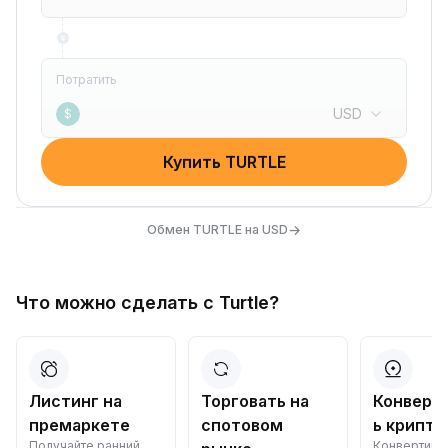
Потратить
USD
$
Купить TURTLE
→
Обмен TURTLE на USD
Что можно сделать с Turtle?
Листинг на
Торговать на
Конверт
премаркете
спотовом
ь крипто
Получайте ранний
Конвертиру