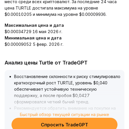
место среди всех криптовалют. За последние 24 часа
цена TURTLE достигала максимума на уровне
$0.00010205 и минимума на уровне $0.00009936.
Максимальная цена и дата
$0.00034729 16 мая 2026 г.
Минимальная цена и дата
$0.00009052 5 февр. 2026 г.
Анализ цены Turtle от TradeGPT
Восстановление склонности к риску стимулировало
краткосрочный рост TURTLE, уровень $0,040
обеспечивает устойчивую техническую
поддержку, а после пробоя $0,0427
сформировался четкий бычий тренд
.
Рекомендуется обратить внимание на покупки на
откатах в диапазоне $0,040-$0,041
Быстрый обзор текущей ситуации на рынке
.
В случае уверенного преодоления $0,045
Спросить TradeGPT
откроется дополнительное пространство для