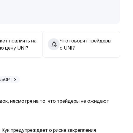
е постоянные обновления протокола и расширение
онкурентные преимущества проекта
.
остью и ончейн-сценариями доходности это
NI
.
од продажи на росте и покупки на снижениях,
ержки на уровне 4,00 доллара
.
жет повлиять на
Что говорят трейдеры
рясений и превышающих ожидания инноваций можно
ю цену UNI?
о UNI?
ии при откатах
.
adeGPT
ок, несмотря на то, что трейдеры не ожидают
 Кук предупреждает о риске закрепления