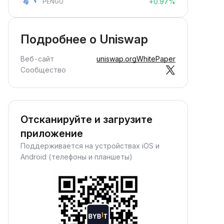
+0.97%
PENGU
арабатывайте награды пассивно
 просто внесите средства и
аблюдайте за их ростом.
Подробнее о Uniswap
Веб-сайт
uniswap.org
WhitePaper
Сообщество
Отсканируйте и загрузите
приложение
Поддерживается на устройствах iOS и
Android (телефоны и планшеты)