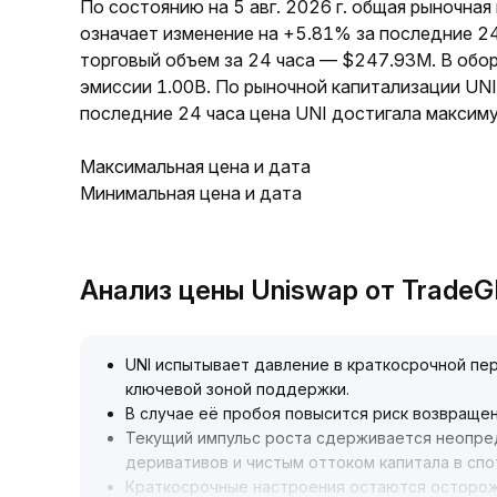
По состоянию на 5 авг. 2026 г. общая рыночная
означает изменение на +5.81% за последние 24
торговый объем за 24 часа — $247.93M. В обо
эмиссии 1.00B. По рыночной капитализации UNI
последние 24 часа цена UNI достигала максиму
Максимальная цена и дата
Минимальная цена и дата
Анализ цены Uniswap от Trade
UNI испытывает давление в краткосрочной пе
ключевой зоной поддержки
.
В случае её пробоя повысится риск возвращен
Текущий импульс роста сдерживается неопре
деривативов и чистым оттоком капитала в сп
Краткосрочные настроения остаются осторо