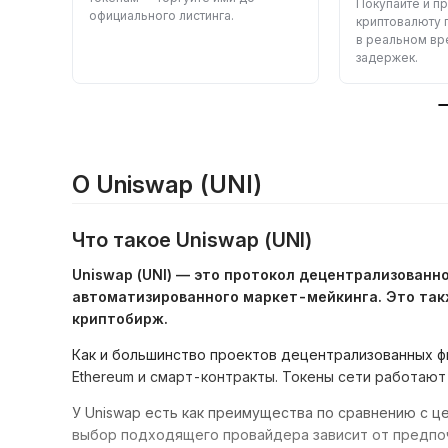
сивно
Покупайте и п
официального листинга.
и
криптовалюту 
в реальном вр
задержек.
О Uniswap (UNI)
Что такое Uniswap (UNI)
Uniswap (UNI) — это протокол децентрализован
автоматизированного маркет-мейкинга. Это так
криптобирж.
Как и большинство проектов децентрализованных фи
Ethereum и смарт-контракты. Токены сети работают
У Uniswap есть как преимущества по сравнению с ц
выбор подходящего провайдера зависит от предпоч