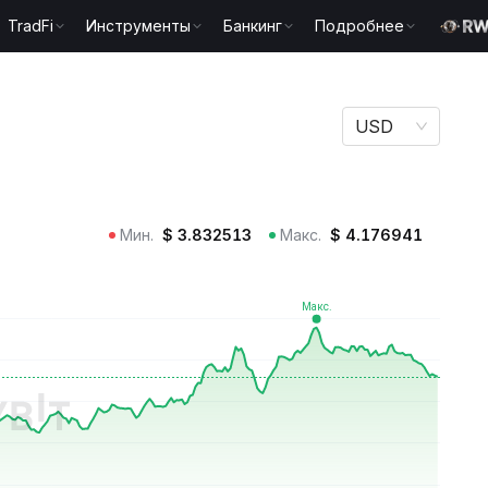
TradFi
Инструменты
Банкинг
Подробнее
USD
Мин.
$
3.832513
Макс.
$
4.176941