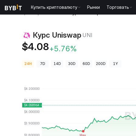
Купить криптовалюту
Рынки
Торговать
Цены криптовалют
Курс Uniswap UNI
Курс Uniswap
UNI
$4.08
+5.76%
24H
7D
14D
30D
60D
200D
1Y