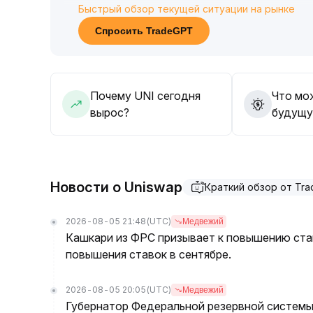
Быстрый обзор текущей ситуации на рынке
В среднесрочной и долгосрочной перспектив
его функциональности усиливают основные к
Спросить TradeGPT
В совокупности с институциональной ликвидн
обеспечит надёжную поддержку стоимости U
Торговая рекомендация: предпочтителен подх
внимательно следите за эффективностью подд
Почему UNI сегодня
Что мо
В случае смягчения макроэкономических пот
вырос?
будущу
постепенно формировать долгосрочные позиц
Новости о Uniswap
Краткий обзор от Tr
2026-08-05 21:48
(UTC)
Медвежий
Кашкари из ФРС призывает к повышению став
повышения ставок в сентябре.
2026-08-05 20:05
(UTC)
Медвежий
Губернатор Федеральной резервной системы