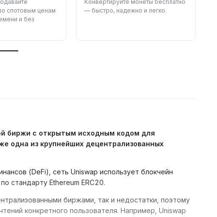
родавайте
Конвертируйте монеты бесплатно
З
по спотовым ценам
— быстро, надежно и легко.
—
емени и без
н
ной биржи с открытым исходным кодом для
же одна из крупнейших децентрализованных
нансов (DeFi), сеть Uniswap использует блокчейн
 по стандарту Ethereum ERC20.
ентрализованными биржами, так и недостатки, поэтому
тений конкретного пользователя. Например, Uniswap