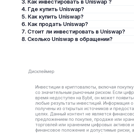
3. Как инвестировать в Uniswap ?
Выпуск UNI состоялся в сентябре 2020 года, и сейч
4. Где купить Uniswap?
на большинстве популярных криптобирж.
5. Как купить Uniswap?
6. Как продать Uniswap?
Кто основал Uniswap (UNI)
7. Стоит ли инвестировать в Uniswap?
Платформа Uniswap была основана в 2018 году Хе
8. Сколько Uniswap в обращении?
механиком Siemens. Она работает на блокчейне Ether
На программное обеспечение Uniswap распространя
делает сеть доступной для любого пользователя. В
Uniswap привлекла к себе много внимания, упрости
Дисклеймер
Как работает Uniswap (UNI)
Инвестиции в криптовалюты, включая покупку
Uniswap — это децентрализованная платформа для 
со значительным рыночным риском. Если цифр
смарт-контрактах, позволяющих обменивать монеты
время недоступен на Bybit, он может появить
любые результаты инвестиций. Информация о 
Протокол Uniswap позволяет разработчикам, прова
получены из открытых источников и предост
открытом и доступном финансовом рынке. Эта сеть
целях. Данный контент не является финансов
автоматизированных решений.
предложением по покупке, продаже или хран
торговлей или хранением цифровых активов 
В Uniswap нельзя создать аккаунт, но к ней можно
финансовое положение и допустимые риски, 