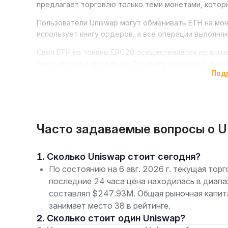
предлагает торговлю только теми монетами, котор
Пользователи Uniswap могут обменивать ETH на мон
использует книгу ордеров, а все операции выполня
Своп ETH на токены ERC20 осуществляется по алго
покупателей и продавцов без книги ордеров и знач
Под
Поскольку экосистема Uniswap имеет открытый исх
пользователь. Такая открытость гарантирует чест
автоматизированного маркет-мейкера (AMM).
Что такое UNI
Часто задаваемые вопросы о U
Uniswap — это децентрализованная биржа, которой 
используется для администрирования и развития сет
1. Сколько Uniswap стоит сегодня?
реализацию изменений в системе.
По состоянию на 6 авг. 2026 г. текущая торг
последние 24 часа цена находилась в диапа
Токен управления
составлял $247.93M. Общая рыночная капит
В основном UNI используется в качестве токена адм
занимает место 38 в рейтинге.
способствует развитию проекта под руководством
2. Сколько стоит один Uniswap?
владельцу право голоса по вопросам развития Unisw