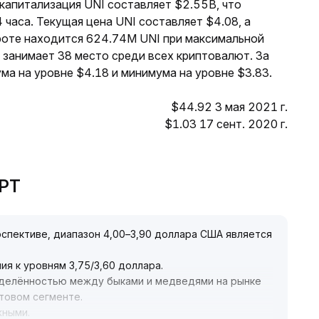
 капитализация UNI составляет $2.55B, что
 часа. Текущая цена UNI составляет $4.08, а
роте находится 624.74M UNI при максимальной
 занимает 38 место среди всех криптовалют. За
ма на уровне $4.18 и минимума на уровне $3.83.
$44.92 3 мая 2021 г.
$1.03 17 сент. 2020 г.
GPT
рспективе, диапазон 4,00–3,90 доллара США является
ия к уровням 3,75/3,60 доллара
.
делённостью между быками и медведями на рынке
отовом сегменте
.
жными
.