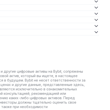
ас этот токен торгуется на открытом рынке и доступен
йденом Адамсом (Hayden Adams), бывшим инженером-
eum и использует язык программирования Solidity.
ется Универсальная общественная лицензия GNU, что
о время всплеска популярности DeFi в 2020 году
в автоматическую торговлю.
 и другие цифровые активы на Bybit, сопряжены
торговли криптовалютами. Она основана на различных
овой актив, который вы ищете, в настоящее
, и значительно отличается от обычных бирж.
ся в будущем. Bybit не несет ответственности за
ценах и другие данные, представленные здесь,
йдерам ликвидности и трейдерам действовать на
авляются исключительно в ознакомительных
 решает проблему ликвидности с помощью
ой консультацией, рекомендацией или
ению каких-либо цифровых активов. Перед
инвесторы должны тщательно оценить свое
 подключиться через поддерживаемый кошелёк Ethereum,
а также при необходимости