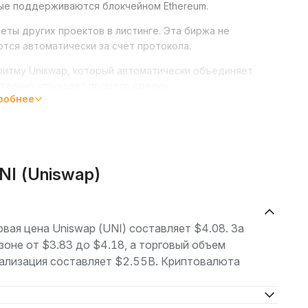
ые поддерживаются блокчейном Ethereum.
еты других проектов в листинге. Эта биржа не
ются автоматически за счёт протокола.
ритму Uniswap, который автоматически объединяет
ительно упрощает процесс сделки.
робнее
одный код, его может просмотреть любой
ность операций и необходима для любого
NI (Uniswap)
управляют пользователи сети. Токен UNI обычно
и Uniswap: владельцы UNI участвуют в голосованиях за
овая цена Uniswap (UNI) составляет $4.08. За
зоне от $3.83 до $4.18, а торговый объем
ализация составляет $2.55B. Криптовалюта
инистрирования и управления. Этот тип токенов
 сообщества. Каждый токен UNI предоставляет
ap.