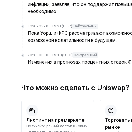
инфляции, заявляя, что он поддержит повыш
необходимо.
2026-08-05 19:21
(UTC)
Нейтральный
Пока Уорш и ФРС рассматривают возможност
возможной волатильности в будущем.
2026-08-05 19:18
(UTC)
Нейтральный
Изменения в прогнозах процентных ставок 
Что можно сделать с Uniswap
вный
Листинг на премаркете
Торговать 
Получайте ранний доступ к новым
те
рынке
токенам — торгуйте ими до