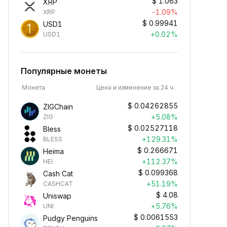
$
1.063
XRP
-1.09%
XRP
$
0.99941
USD1
+0.02%
USD1
Популярные монеты
Монета
Цена и изменение за 24 ч.
$
0.04262855
ZIGChain
+5.08%
ZIG
$
0.02527118
Bless
+129.31%
BLESS
$
0.266671
Heima
+112.37%
HEI
$
0.099368
Cash Cat
+51.19%
CASHCAT
$
4.08
Uniswap
Зарабатывать пассивный
+5.76%
UNI
$
0.0061553
доход в криптовалюте
Pudgy Penguins