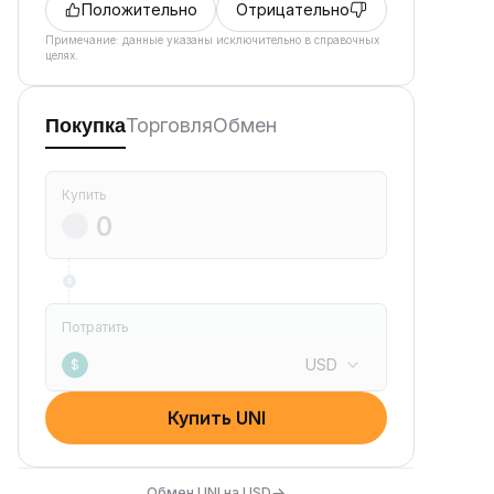
Положительно
Отрицательно
Примечание: данные указаны исключительно в справочных
целях.
Торговля
Обмен
Покупка
Купить
Потратить
USD
$
Купить UNI
→
Обмен UNI на USD