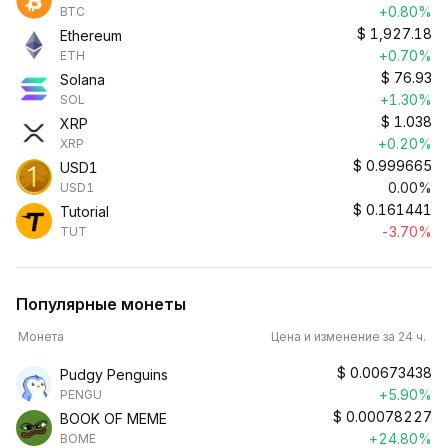
+0.80%
BTC
$
1,927.18
Ethereum
+0.70%
ETH
$
76.93
Solana
+1.30%
SOL
$
1.038
XRP
+0.20%
XRP
$
0.999665
USD1
0.00%
USD1
$
0.161441
Tutorial
-3.70%
TUT
Популярные монеты
Монета
Цена и изменение за 24 ч.
$
0.00673438
Pudgy Penguins
+5.90%
PENGU
$
0.00078227
BOOK OF MEME
+24.80%
BOME