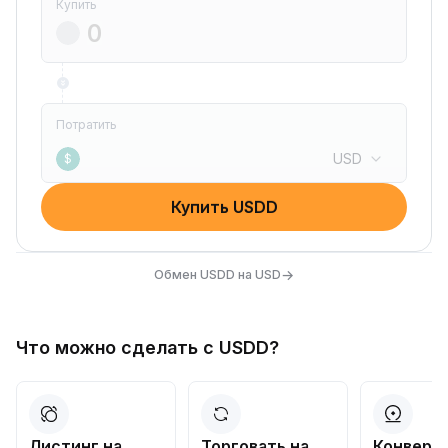
Купить
Потратить
USD
$
Купить USDD
→
Обмен USDD на USD
Что можно сделать с USDD?
Листинг на
Торговать на
Конверт