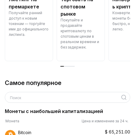
премаркете
спотовом
ь крипто
Получайте ранний
Конвертиру
рынке
доступ к новым
монеты бес
Покупайте и
токенам — торгуйте
быстро, над
продавайте
ими до официального
легко.
криптовалюту по
листинга.
спотовым ценам в
реальном времени и
без задержек.
Самое популярное
Поиск
Монеты с наибольшей капитализацией
Монета
Цена и изменение за 24 ч.
$
65,251.00
Bitcoin