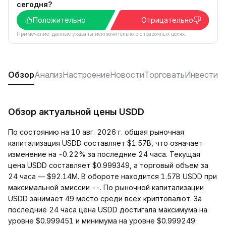
сегодня?
Положительно
Отрицательно
Примечание: данные указаны исключительно в справочных целях.
Обзор
Анализ
Настроение
Новости
Торговать
Инвестир
Обзор актуальной цены USDD
По состоянию на 10 авг. 2026 г. общая рыночная
капитализация USDD составляет $1.57B, что означает
изменение на -0.22% за последние 24 часа. Текущая
цена USDD составляет $0.999349, а торговый объем за
24 часа — $92.14M. В обороте находится 1.57B USDD при
максимальной эмиссии --. По рыночной капитализации
USDD занимает 49 место среди всех криптовалют. За
последние 24 часа цена USDD достигала максимума на
уровне $0.999451 и минимума на уровне $0.999249.