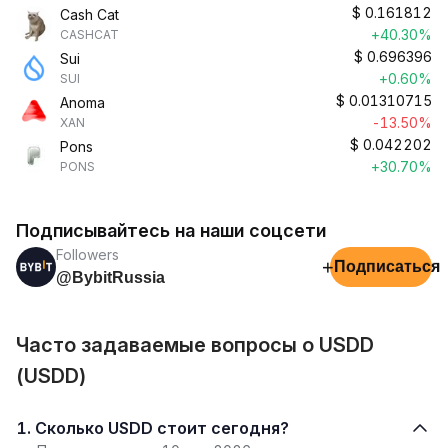
$
0.161812
Cash Cat
+40.30%
CASHCAT
$
0.696396
Sui
+0.60%
SUI
$
0.01310715
Anoma
-13.50%
XAN
$
0.042202
Pons
+30.70%
PONS
Подписывайтесь на наши соцсети
Followers
+
Подписаться
@BybitRussia
Часто задаваемые вопросы о USDD
(USDD)
1. Сколько USDD стоит сегодня?