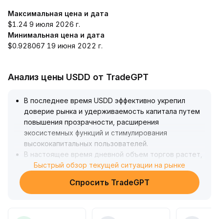
Максимальная цена и дата
$1.24 9 июля 2026 г.
Минимальная цена и дата
$0.928067 19 июня 2022 г.
Анализ цены USDD от TradeGPT
В последнее время USDD эффективно укрепил
доверие рынка и удерживаемость капитала путем
повышения прозрачности, расширения
экосистемных функций и стимулирования
высококапитальных пользователей
.
В настоящее время дневной объем торгов растет,
ценовой диапазон стабилен на уровне 0
Быстрый обзор текущей ситуации на рынке
.
9997–1
.
Спросить TradeGPT
0001, привязка к доллару демонстрирует отличные
показатели, а структура движения средств
оптимизируется
.
С учетом постоянного уровня сверхобеспечения