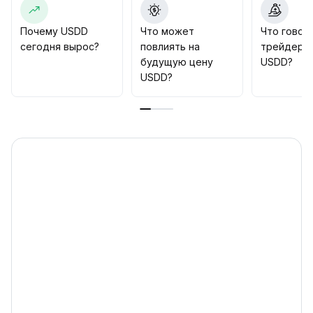
выше 145% и поддержки новыми активами, такими
как WBTC, рекомендуется уделить особое
Почему USDD
Что может
Что говор
внимание арбитражу и возможностям увеличения
сегодня вырос?
повлиять на
трейдеры
позиций на фоне концентрации капитала
.
будущую цену
USDD?
Следует воспользоваться стратегическими
USDD?
окнами, открывающимися за счет управления
имеющимися активами и восполнения ликвидности,
а в среднесрочной перспективе сохранять по
USDD оценку «умеренный оптимизм»
.