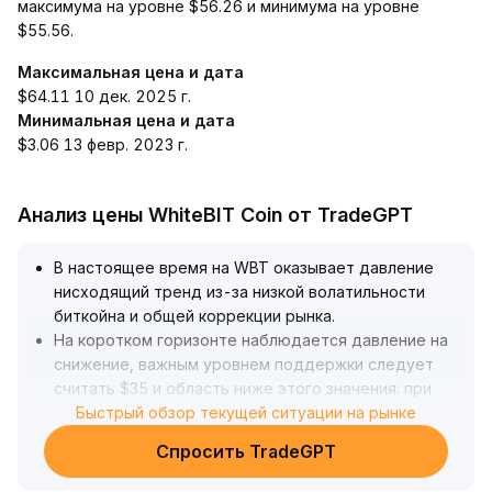
максимума на уровне $56.26 и минимума на уровне
$55.56.
Максимальная цена и дата
$64.11 10 дек. 2025 г.
Минимальная цена и дата
$3.06 13 февр. 2023 г.
Анализ цены WhiteBIT Coin от TradeGPT
В настоящее время на WBT оказывает давление
нисходящий тренд из-за низкой волатильности
биткойна и общей коррекции рынка
.
На коротком горизонте наблюдается давление на
снижение, важным уровнем поддержки следует
считать $35 и область ниже этого значения: при
недостатке ликвидности возможен стремительный
Быстрый обзор текущей ситуации на рынке
провал
.
Спросить TradeGPT
В среднесрочной и долгосрочной перспективе
снижение спроса на биткойн-ETF может привести к