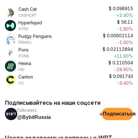
$
0.098915
Cash Cat
+2.40%
CASHCAT
$
56.11
Hyperliquid
-1.90%
HYPE
$
0.00602114
Pudgy Penguins
-1.60%
PENGU
$
0.02112894
Pons
+11.90%
PONS
$
0.210504
Heima
-28.90%
HEI
$
0.091743
Canton
-9.40%
CC
Подписывайтесь на наши соцсети
Followers
+
Подписаться
@BybitRussia