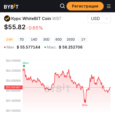
Регистрация
Цены криптовалют
Курс WhiteBIT Coin WBT
Курс WhiteBIT Coin
WBT
USD
$55.82
-0.65%
24H
7D
14D
30D
60D
200D
1Y
Мин.
$
55.577144
Макс.
$
56.252706