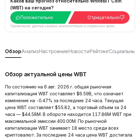
Каков ваш прогноз относительно WhiteBIT Coin
(WBT) на сегодня?
Положительно
Отрицательно
Примечание: данные указаны исключительно в справочных целях.
Обзор
Анализ
Настроение
Новости
Рейтинг
Социальные 
Обзор актуальной цены WBT
По состоянию на 6 авг. 2026 г. общая рыночная
капитализация WBT составляет $6.59B, что означает
изменение на -0.47% за последние 24 часа. Текущая
цена WBT составляет $55.82, а торговый объем за 24
часа — $44.58M. В обороте находится 117.86M WBT при
максимальной эмиссии 400.00M. По рыночной
капитализации WBT занимает 18 место среди всех
криптовалют. За последние 24 часа цена WBT достигала