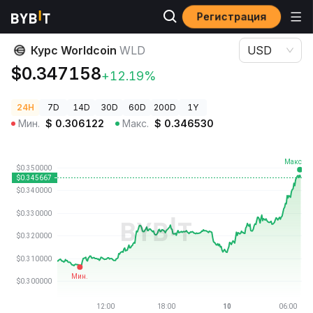
Регистрация
Цены криптовалют
Курс Worldcoin WLD
Курс Worldcoin
WLD
USD
$0.347158
+12.19%
24H
7D
14D
30D
60D
200D
1Y
Мин.
$
0.306122
Макс.
$
0.346530