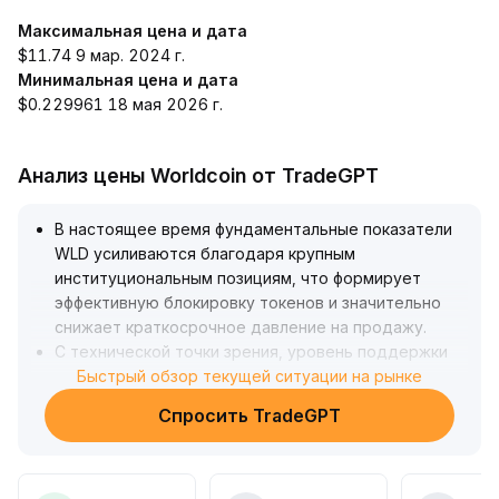
Максимальная цена и дата
$11.74 9 мар. 2024 г.
Минимальная цена и дата
$0.229961 18 мая 2026 г.
Анализ цены Worldcoin от TradeGPT
В настоящее время фундаментальные показатели
WLD усиливаются благодаря крупным
институциональным позициям, что формирует
эффективную блокировку токенов и значительно
снижает краткосрочное давление на продажу
.
С технической точки зрения, уровень поддержки
составляет $0,30 и служит основным ориентиром,
Быстрый обзор текущей ситуации на рынке
а ценовой коридор сохраняется четким
.
Спросить TradeGPT
В краткосрочной перспективе цена определяется
макроэкономическим настроением, ожидается
консолидация в диапазоне $0,30–0,33
.
Рекомендации: внимательно следите за