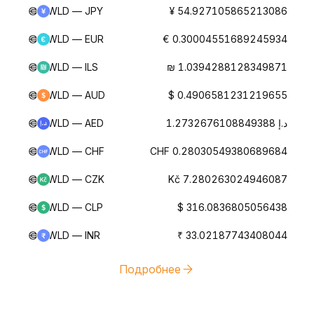
WLD — JPY
¥ 54.927105865213086
WLD — EUR
€ 0.30004551689245934
WLD — ILS
₪ 1.0394288128349871
WLD — AUD
$ 0.4906581231219655
WLD — AED
د.إ 1.2732676108849388
WLD — CHF
CHF 0.28030549380689684
WLD — CZK
Kč 7.280263024946087
WLD — CLP
$ 316.0836805056438
WLD — INR
₹ 33.02187743408044
Подробнее