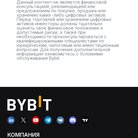
Данный контент не является финансовой
консультацией, рекомендацией или
предложением по покупке, продаже или
хранению каких-либо цифровых активов.
Перед торговлей или хранением цифровых
активов инвесторы должны тщательно
оценить свое финансовое положение и
допустимые риски, а также при
необходимости проконсультироваться с
квалифицированными специалистами по
юридическим, налоговым или инвестиционным
вопросам. Для получения дополнительной
информации ознакомьтесь с Условиями
обслуживания Bybit.
КОМПАНИЯ