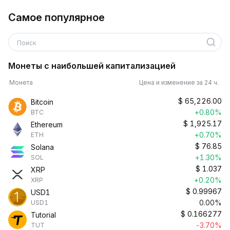
Самое популярное
Поиск
Монеты с наибольшей капитализацией
Монета
Цена и изменение за 24 ч.
$
65,226.00
Bitcoin
+0.80%
BTC
$
1,925.17
Ethereum
+0.70%
ETH
$
76.85
Solana
+1.30%
SOL
$
1.037
XRP
+0.20%
XRP
$
0.99967
USD1
0.00%
USD1
$
0.166277
Tutorial
-3.70%
TUT