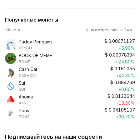
Популярные монеты
Монета
Цена и изменение за 24 ч.
$
0.00671127
Pudgy Penguins
+5.90%
PENGU
$
0.00078304
BOOK OF MEME
+24.80%
BOME
$
0.161055
Cash Cat
+40.30%
CASHCAT
$
0.694769
Sui
+0.60%
SUI
$
0.0132644
Anoma
-13.50%
XAN
$
0.04105187
Pons
+30.70%
PONS
Подписывайтесь на наши соцсети