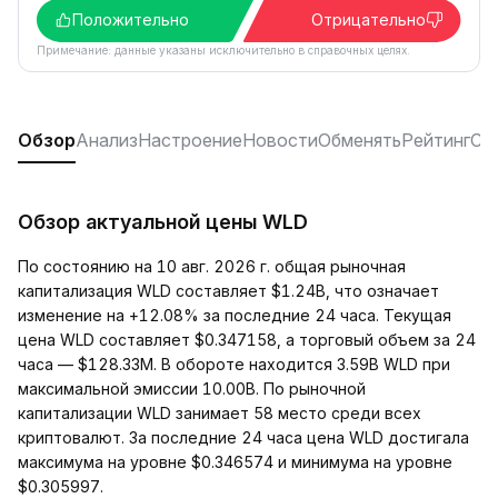
Положительно
Отрицательно
Примечание: данные указаны исключительно в справочных целях.
Обзор
Анализ
Настроение
Новости
Обменять
Рейтинг
Со
Обзор актуальной цены WLD
По состоянию на 10 авг. 2026 г. общая рыночная
капитализация WLD составляет $1.24B, что означает
изменение на +12.08% за последние 24 часа. Текущая
цена WLD составляет $0.347158, а торговый объем за 24
часа — $128.33M. В обороте находится 3.59B WLD при
максимальной эмиссии 10.00B. По рыночной
капитализации WLD занимает 58 место среди всех
криптовалют. За последние 24 часа цена WLD достигала
максимума на уровне $0.346574 и минимума на уровне
$0.305997.