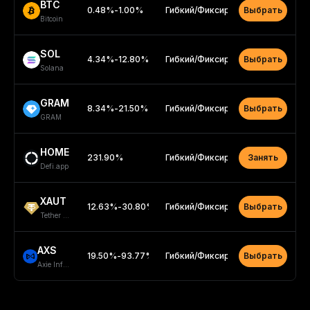
BTC
0.48
%
-
1.00
%
Гибкий
/
Фиксированный
Выбрать
Bitcoin
SOL
4.34
%
-
12.80
%
Гибкий
/
Фиксированный
Выбрать
Solana
GRAM
8.34
%
-
21.50
%
Гибкий
/
Фиксированный
Выбрать
GRAM
HOME
231.90
%
Гибкий
/
Фиксированный
Занять
Defi.app
XAUT
12.63
%
-
30.80
%
Гибкий
/
Фиксированный
Выбрать
Tether Gold
AXS
19.50
%
-
93.77
%
Гибкий
/
Фиксированный
Выбрать
Axie Infinity