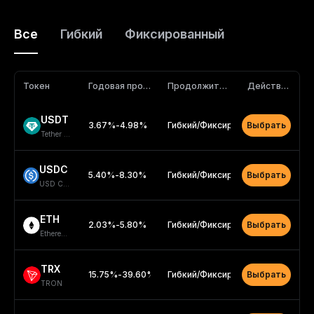
Все
Гибкий
Фиксированный
Токен
Годовая процентная ставка
Продолжительность
Действие
USDT
3.67
%
-
4.98
%
Гибкий
/
Фиксированный
Выбрать
Tether USDT
USDC
5.40
%
-
8.30
%
Гибкий
/
Фиксированный
Выбрать
USD Coin
ETH
2.03
%
-
5.80
%
Гибкий
/
Фиксированный
Выбрать
Ethereum
TRX
15.75
%
-
39.60
%
Гибкий
/
Фиксированный
Выбрать
TRON