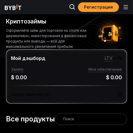
Регистрация
Криптозаймы
Оформляйте займ для торговли на споте или
деривативах, инвестирования в финансовые
продукты или выводы — всё для
максимального увеличения прибыли.
Мой дэшборд
LTV
--
%
Занято
Мое обеспечение
$ 0.00
$ 0.00
Скоро закончится
:
-
Все продукты
Рынки
Информация о займе