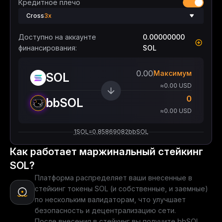
Кредитное плечо
Cross
3x
Доступно на аккаунте
0.00000000
финансирования:
SOL
Максимум
SOL
≈0.00 USD
0
bbSOL
≈0.00 USD
1
SOL
=
0.85869082
bbSOL
Как работает маржинальный стейкинг
SOL?
Платформа распределяет ваши внесенные в
стейкинг токены SOL (и собственные, и заемные)
по нескольким валидаторам, что улучшает
безопасность и децентрализацию сети.
После внесения в стейкинг вы получите bbSOL,