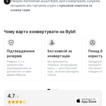
Створіть безплатний акаунт Bybit, щоб конвертувати, купувати,
3
продавати або торгувати crypto з
нульовою комісією за
конвертацію
.
Чому варто конвертувати на Bybit
Підтвердження
Без комісій за
Понад 86
резервів
конвертацію
користува
Резерви 1:1 зі
Без прихованих
Приєднуйтеся 
щомісячним
платежів. Котирування
провідних бір
підтвердженням за
курсу — це остаточний
торговим обс
допомогою ончейн-
курс, за яким проходить
ліквідністю.
дерева Меркла.
оплата.
4.7
/ 5