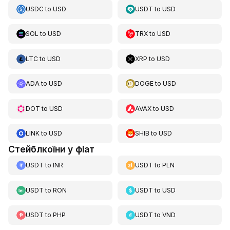
USDC
to
USD
USDT
to
USD
SOL
to
USD
TRX
to
USD
LTC
to
USD
XRP
to
USD
ADA
to
USD
DOGE
to
USD
DOT
to
USD
AVAX
to
USD
LINK
to
USD
SHIB
to
USD
Стейблкоїни у фіат
USDT
to
INR
USDT
to
PLN
USDT
to
RON
USDT
to
USD
USDT
to
PHP
USDT
to
VND