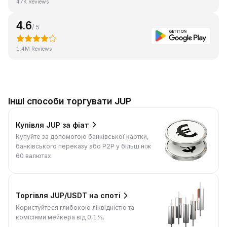
47K Reviews
4.6
/ 5
1.4M Reviews
Інші способи торгувати JUP
Купівля JUP за фіат
Купуйте за допомогою банківської картки,
банківського переказу або P2P у більш ніж
60 валютах.
Торгівля JUP/USDT на споті
Користуйтеся глибокою ліквідністю та
комісіями мейкера від 0,1%.