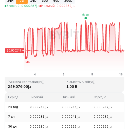
24H
7D
14D
30D
60D
200D
Високий
:
0.000287
د.إ
Низький
:
0.000239
د.إ
Останнє оновлення: 2026-08-10, 04:51 GMT+0
Історичний максимум
Історичний мінімум
د.إ0.000004
د.إ0.128999
Ринкова капіталізація
Кількість в обігу
د.إ249,076.00
1.00 B
Період
Високий
Низький
Середнє
З
24 год
د.إ0.000249
د.إ0.000246
د.إ0.000247
-
7 дн.
د.إ0.000281
د.إ0.000241
د.إ0.000259
+
30 дн.
د.إ0.000290
د.إ0.000226
د.إ0.000263
-