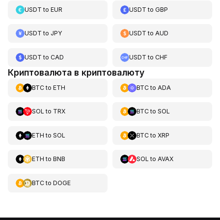
USDT
to
EUR
USDT
to
GBP
USDT
to
JPY
USDT
to
AUD
USDT
to
CAD
USDT
to
CHF
Криптовалюта в криптовалюту
BTC
to
ETH
BTC
to
ADA
SOL
to
TRX
BTC
to
SOL
ETH
to
SOL
BTC
to
XRP
ETH
to
BNB
SOL
to
AVAX
BTC
to
DOGE