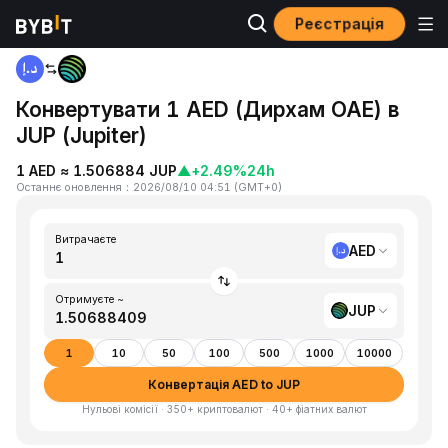
Реєстрація
Головна
AED to JUP
Конвертувати 1 AED (Дирхам ОАЕ) в
JUP (Jupiter)
1 AED ≈ 1.506884 JUP
▲
+2.49%
24h
Останнє оновлення
：
2026/08/10 04:51
(
GMT+0
)
Витрачаєте
AED
Отримуєте ~
JUP
1
10
50
100
500
1000
10000
Конвертація AED to JUP
Нульові комісії · 350+ криптовалют · 40+ фіатних валют