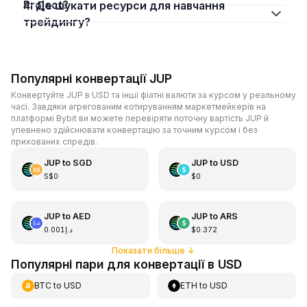
Project?
4. Де шукати ресурси для навчання
трейдингу?
Популярні конвертації JUP
Конвертуйте JUP в USD та інші фіатні валюти за курсом у реальному
часі. Завдяки агрегованим котируванням маркетмейкерів на
платформі Bybit ви можете перевіряти поточну вартість JUP й
упевнено здійснювати конвертацію за точним курсом і без
прихованих спредів.
JUP
to
SGD
JUP
to
USD
S$0
$0
JUP
to
AED
JUP
to
ARS
د.إ0.001
$0.372
Показати більше
↓
Популярні пари для конвертації в USD
BTC
to
USD
ETH
to
USD