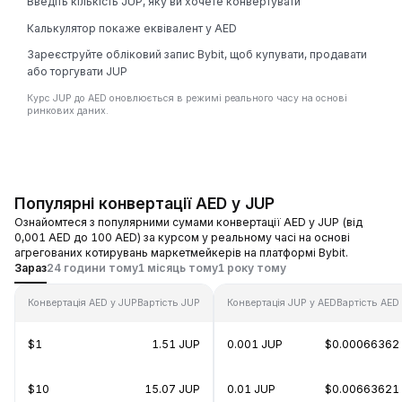
Введіть кількість JUP, яку ви хочете конвертувати
Калькулятор покаже еквівалент у AED
Зареєструйте обліковий запис Bybit, щоб купувати, продавати
або торгувати JUP
Курс JUP до AED оновлюється в режимі реального часу на основі
ринкових даних.
Популярні конвертації AED у JUP
Ознайомтеся з популярними сумами конвертації AED у JUP (від
0,001 AED до 100 AED) за курсом у реальному часі на основі
агрегованих котирувань маркетмейкерів на платформі Bybit.
Зараз
24 години тому
1 місяць тому
1 року тому
Конвертація AED у JUP
Вартість JUP
Конвертація JUP у AED
Вартість AED
$1
1.51 JUP
0.001 JUP
$0.00066362
$10
15.07 JUP
0.01 JUP
$0.00663621