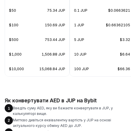
$50
75.34 JUP
0.1 JUP
$0.0663621
$100
150.69 JUP
1 JUP
$0.66362105
$500
753.44 JUP
5 JUP
$3.32
$1,000
1,506.88 JUP
10 JUP
$6.64
$10,000
15,068.84 JUP
100 JUP
$66.36
Як конвертувати AED в JUP на Bybit
Введіть суму AED, яку ви бажаєте конвертувати в JUP, у
1
калькуляторі вище.
Миттєво дивіться еквівалентну вартість у JUP на основі
2
актуального курсу обміну AED до JUP.