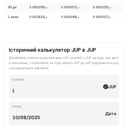
90 дн.
د.إ0.000290
د.إ0.000057
د.إ0.000235
+
1 роки
د.إ0.001825
د.إ0.000048
د.إ0.000507
-
Історичний калькулятор JUP в JUP
Дізнайтеся, скільки коштував ваш JUP (Jupiter) у JUP на будь-яку дату
в минулому, і порівняйте, як курс обміну JUP до JUP відрізняється від
сьогоднішнього значення.
Купівля
JUP
Увімк.
Дата