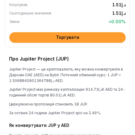
د.إ1.51
Коштував
د.إ1.51
Сьогоднішнє значення
+
0.00
%
Зміна
Торгувати
Про Jupiter Project (JUP)
Jupiter Project — це криптовалюта, яку можна конвертувати в
Дирхам ОАЕ (AED) на Bybit. Поточний обмінний курс: 1 JUP =
د.إ1.5068840901364788 AED.
Jupiter Project має ринкову капіталізацію د.إ914.73K AED та 24-
годинний обсяг торгів د.إ80.01K AED.
Циркулююча пропозиція становить 1B JUP.
За останні 24 години Jupiter Project зріс на 2.49%.
Як конвертувати JUP у AED