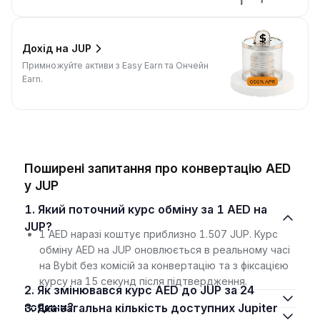
Дохід на JUP
Примножуйте активи з Easy Earn та Ончейн
Earn.
Поширені запитання про конвертацію AED
у JUP
1. Який поточний курс обміну за 1 AED на
JUP?
1 AED наразі коштує приблизно 1.507 JUP. Курс
обміну AED на JUP оновлюється в реальному часі
на Bybit без комісій за конвертацію та з фіксацією
курсу на 15 секунд після підтвердження.
2. Як змінювався курс AED до JUP за 24
години?
3. Яка загальна кількість доступних Jupiter