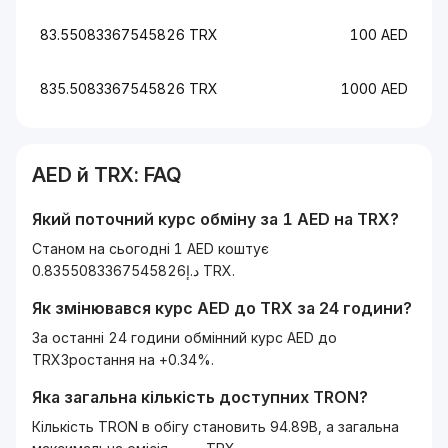
83.55083367545826 TRX
100 AED
835.5083367545826 TRX
1000 AED
AED
й
TRX
: FAQ
Який поточний курс обміну за 1
AED
на
TRX
?
Станом на сьогодні 1 AED коштує
د.إ0.8355083367545826 TRX.
Як змінювався курс
AED
до
TRX
за 24 години?
За останні 24 години обмінний курс AED до
TRXЗростання на +0.34%.
Яка загальна кількість доступних
TRON
?
Кількість TRON в обігу становить 94.89B, а загальна