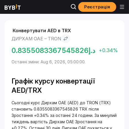
Реєстрація
Ринки
Ціна TRON TRX
Дирхам ОАЕ to TRON
Конвертувати AED в TRX
ДИРХАМ ОАЕ – TRON
0.8355083367545826
د.إ
+0.34%
Останні зміни: Aug 6, 2026, 05:00:00.
Графік курсу конвертації
AED/TRX
Сьогодні курс Дирхам ОАЕ (AED) до TRON (TRX)
становить 0.8355083367545826 TRX після
Зростання +0.34% за останні 24 години. За минулий
тиждень вартість Дирхам ОАЕ Зростання на
+0.27%. Останні 30 днів Дирхам ОАЕ рухається у