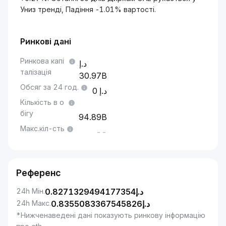
Униз тренді, Падіння -1.01% вартості.
Ринкові дані
Ринкова капі
талізація
30.97B
Обсяг за 24 год.
0
Кількість в о
бігу
94.89B
Макс.кіл-сть
--
Референс
24h Мін.
0.8271329494177354
د.إ
24h Макс.
0.8355083367545826
د.إ
*Нижченаведені дані показують ринкову інформацію