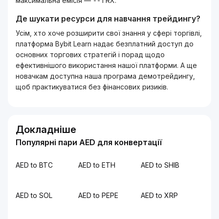
максимальна емісія — --TRX.
Де шукати ресурси для навчання трейдингу?
Усім, хто хоче розширити свої знання у сфері торгівлі,
платформа Bybit Learn надає безплатний доступ до
основних торгових стратегій і порад щодо
ефективнішого використання нашої платформи. А ще
новачкам доступна наша програма демотрейдингу,
щоб практикуватися без фінансових ризиків.
Докладніше
Популярні пари AED для конвертації
AED to BTC
AED to ETH
AED to SHIB
AED to SOL
AED to PEPE
AED to XRP