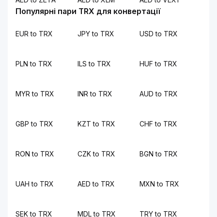
Популярні пари TRX для конвертації
EUR to TRX
JPY to TRX
USD to TRX
PLN to TRX
ILS to TRX
HUF to TRX
MYR to TRX
INR to TRX
AUD to TRX
GBP to TRX
KZT to TRX
CHF to TRX
RON to TRX
CZK to TRX
BGN to TRX
UAH to TRX
AED to TRX
MXN to TRX
SEK to TRX
MDL to TRX
TRY to TRX