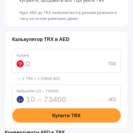
купувати, продавати або торгувати TRX
Курс AED до TRX оновлюється в режимі реального
часу на основі ринкових даних.
Калькулятор TRX в AED
Купити
TRX
1 TRX ≈ 1.20809 AED
Витратити (10 ~ 73400)
AED
د.إ
Купити TRX
Конвертувати AED в TRX