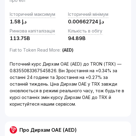
про eth
Історичний максимум
Історичний мінімум
1.58
د.إ
0.00662724
د.إ
Ринкова капіталізація
Кількість в обігу
113.75B
94.89B
Fiat to Token Read More
:
(AED)
Поточний курс Дирхам ОАЕ (AED) до TRON (TRX) —
0.8355083367545826. Він Зростання на +0.34% за
останні 24 години та Зростання на +0.27% за
останній тиждень. Ціна Дирхам ОАЕ у TRX завжди
оновлюється в режимі реального часу, тож будьте в
курсі останніх змін курсу Дирхам ОАЕ до TRX й
користуйтеся нашим сервісом.
Про Дирхам ОАЕ (AED)