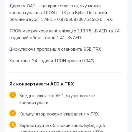
Дирхам ОАЕ — це криптовалюта, яку можна
конвертувати в TRON (TRX) на Bybit. Поточний
обмінний курс: 1 AED = 0.8355083367545826 TRX.
TRON має ринкову капіталізацію د.إ113.75B AED та 24-
годинний обсяг торгів د.إ1.41B AED.
Циркулююча пропозиція становить 95B TRX.
За останні 24 години TRON зріс на 0.34%.
Як конвертувати AED у TRX
1
Введіть кількість AED, яку ви хочете
конвертувати
2
Калькулятор покаже еквівалент у TRX
3
Зареєструйте обліковий запис Bybit, щоб