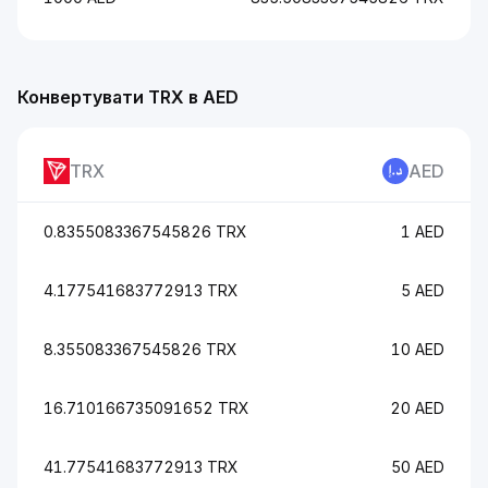
Конвертувати TRX в AED
TRX
AED
0.8355083367545826 TRX
1 AED
4.177541683772913 TRX
5 AED
8.355083367545826 TRX
10 AED
16.710166735091652 TRX
20 AED
41.77541683772913 TRX
50 AED