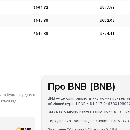
₪564.32
₪577.53
₪545.86
₪602.02
₪545.86
₪774.41
Про BNB (BNB)
S на будь-яку дату в
BNB — це криптовалюта, яку можна конвертува
яється від
обмінний курс: 1 BNB = ₪1,817.045580128010
BNB має ринкову капіталізацію ₪241.85B ILS т
Циркулююча пропозиція становить 133M BNB.
BNB
За останні 24 години BNB зріс на 2.18%.