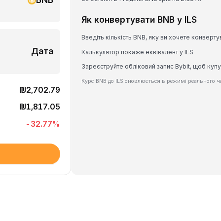
Як конвертувати BNB у ILS
Введіть кількість BNB, яку ви хочете конверту
Дата
Калькулятор покаже еквівалент у ILS
Зареєструйте обліковий запис Bybit, щоб купу
Курс BNB до ILS оновлюється в режимі реального ч
₪2,702.79
₪1,817.05
-32.77
%