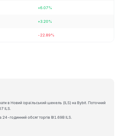
+6.07%
+3.20%
-22.89%
ти в Новий ізраїльський шекель (ILS) на Bybit. Поточний
7 ILS.
а 24-годинний обсяг торгів ₪1.69B ILS.