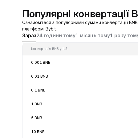
Популярні конвертації B
Ознайомтеся з популярними сумами конвертації BNB у
платформі Bybit.
Зараз
24 години тому
1 місяць тому
1 року том
Конвертація BNB у ILS
0.001 BNB
0.01 BNB
0.1 BNB
1 BNB
5 BNB
10 BNB