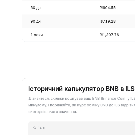
30 дн.
₪604.58
90 дн.
₪719.28
1 роки
₪1,307.76
Історичний калькулятор BNB в ILS
Дізнайтеся, скільки коштував ваш BNB (Binance Coin) у IL
минулому, і порівняйте, як курс обміну BNB до ILS відрізн
сьогоднішнього значення.
Купівля