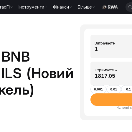
radFi
Інструменти
Фінанси
Більше
Витрачаєте
 BNB
 ILS (Новий
Отримуєте ~
кель)
0.001
0.01
0.1
Нульові к