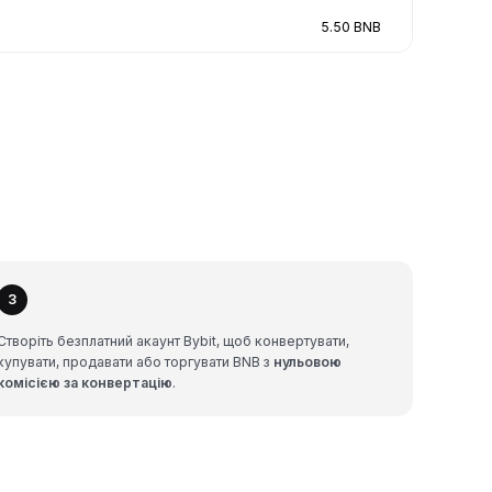
5.50 BNB
3
Створіть безплатний акаунт Bybit, щоб конвертувати,
купувати, продавати або торгувати BNB з
нульовою
комісією за конвертацію
.