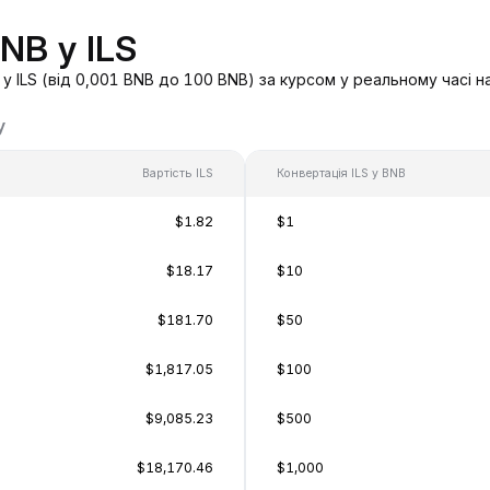
NB у ILS
 ILS (від 0,001 BNB до 100 BNB) за курсом у реальному часі н
у
Вартість ILS
Конвертація ILS у BNB
$1.82
$1
$18.17
$10
$181.70
$50
$1,817.05
$100
$9,085.23
$500
$18,170.46
$1,000