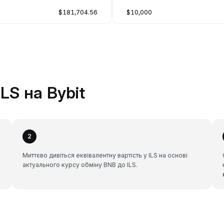
$181,704.56
$10,000
LS на Bybit
2
Миттєво дивіться еквівалентну вартість у ILS на основі
актуального курсу обміну BNB до ILS.