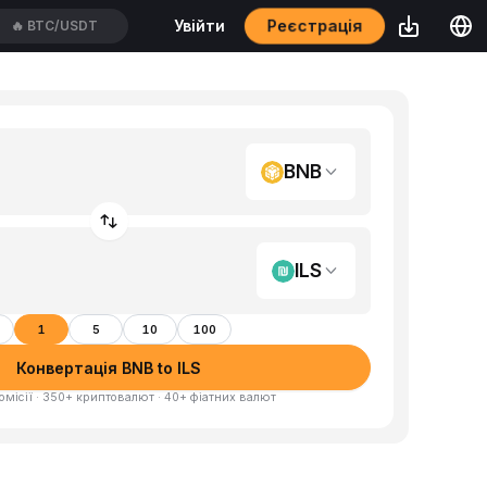
Реєстрація
Увійти
🔥
BTC/USDT
BNB
ILS
1
5
10
100
Конвертація BNB to ILS
омісії · 350+ криптовалют · 40+ фіатних валют