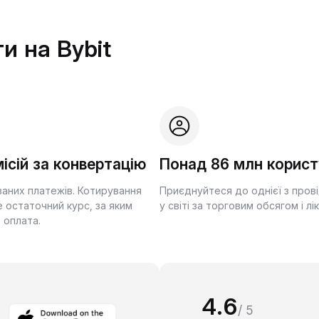
и на Bybit
ісій за конвертацію
Понад 86 млн корист
ваних платежів. Котирування
Приєднуйтеся до однієї з пров
 остаточний курс, за яким
у світі за торговим обсягом і лі
 оплата.
4.6
/ 5