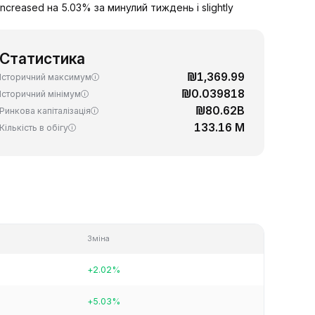
creased на 5.03% за минулий тиждень і slightly
Статистика
₪1,369.99
Історичний максимум
₪0.039818
Історичний мінімум
₪80.62B
Ринкова капіталізація
133.16 M
Кількість в обігу
Зміна
+2.02%
+5.03%