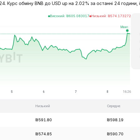
4. Курс обміну BNB до USD up на 2.02% за останні 24 години, in
Високий
:
₪
605.083017
Низький
:
₪
574.173272
Низький
Середнє
₪591.80
₪598.19
₪574.85
₪590.70