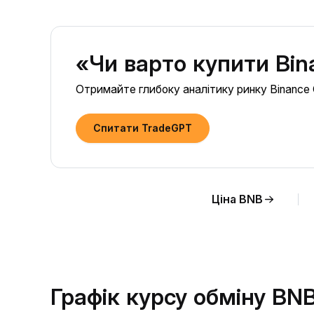
«Чи варто купити Bin
Отримайте глибоку аналітику ринку Binance C
Спитати TradeGPT
Ціна BNB
Графік курсу обміну BN