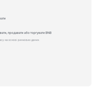
вати
вати, продавати або торгувати BNB
асу на основі ринкових даних.