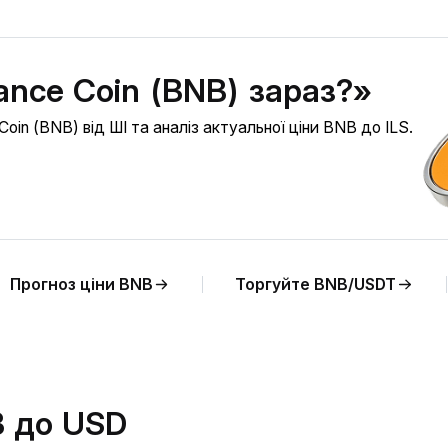
ance Coin (BNB) зараз?»
oin (BNB) від ШІ та аналіз актуальної ціни BNB до ILS.
Прогноз ціни BNB
Торгуйте BNB/USDT
B до USD