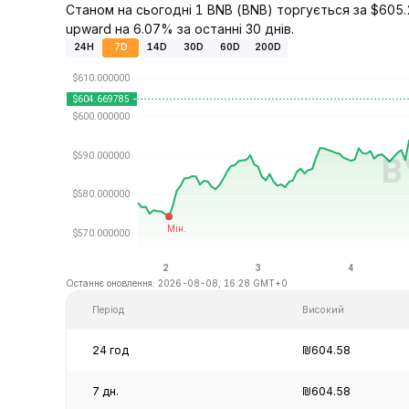
Станом на сьогодні 1 BNB (BNB) торгується за $605.2
upward на 6.07% за останні 30 днів.
24H
7D
14D
30D
60D
200D
Останнє оновлення: 2026-08-08, 16:28 GMT+0
Період
Високий
24 год
₪604.58
7 дн.
₪604.58