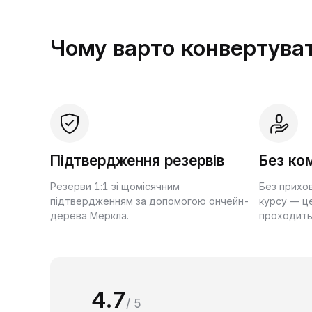
Чому варто конвертуват
Підтвердження резервів
Без ком
Резерви 1:1 зі щомісячним
Без прихо
підтвердженням за допомогою ончейн-
курсу — це
дерева Меркла.
проходить
4.7
/ 5