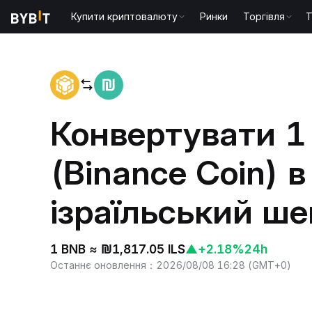
Купити криптовалюту
Ринки
Торгівля
T
Головна
BNB to ILS
Конвертувати 1
(Binance Coin) в
ізраїльський ше
1 BNB ≈ ₪1,817.05 ILS
▲
+2.18%
24h
Останнє оновлення
：
2026/08/08 16:28
(
GMT+0
)