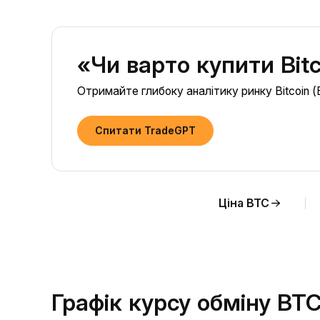
«Чи варто купити Bit
Отримайте глибоку аналітику ринку Bitcoin (
Спитати TradeGPT
Ціна BTC
Графік курсу обміну BT