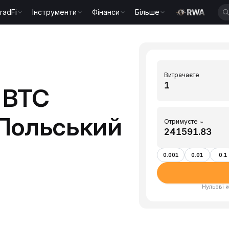
radFi
Інструменти
Фінанси
Більше
Витрачаєте
 BTC
 (Польський
Отримуєте ~
0.001
0.01
0.1
Нульові к