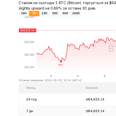
Станом на сьогодні 1 BTC (Bitcoin) торгується за $6
slightly upward на 0.89% за останні 30 днів.
24H
7D
14D
30D
60D
200D
Останнє оновлення: 2026-08-09, 10:54 GMT+0
Період
Високий
24 год
zł64,925.14
7 дн.
zł64,925.14