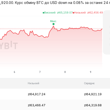
4,920.00. Курс обміну BTC до USD down на 0.08% за останні 24 
Високий
:
zł
65,159.07
Низький
:
zł
62,456.49
Низький
Середнє
zł64,917.24
zł64,921.19
zł63,466.47
zł64,319.68