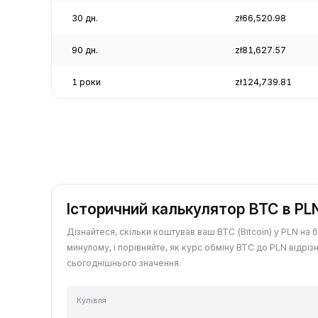
30 дн.
zł66,520.98
90 дн.
zł81,627.57
1 роки
zł124,739.81
Історичний калькулятор BTC в PL
Дізнайтеся, скільки коштував ваш BTC (Bitcoin) у PLN на 
минулому, і порівняйте, як курс обміну BTC до PLN відрізн
сьогоднішнього значення.
Купівля