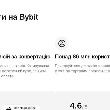
и на Bybit
ісій за конвертацію
Понад 86 млн корист
ваних платежів. Котирування
Приєднуйтеся до однієї з пров
 остаточний курс, за яким
у світі за торговим обсягом і лі
 оплата.
4.6
/ 5