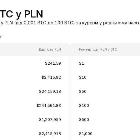
BTC у PLN
у PLN (від 0,001 BTC до 100 BTC) за курсом у реальному часі 
у
Вартість PLN
Конвертація PLN у BTC
$241.59
$1
$2,415.92
$10
$24,159.18
$50
$241,591.83
$100
$1,207,959
$500
$2,415,918
$1,000