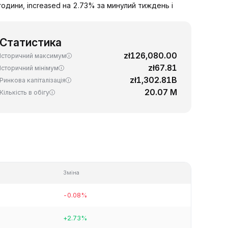
години, increased на 2.73% за минулий тиждень і
Статистика
zł126,080.00
Історичний максимум
zł67.81
Історичний мінімум
zł1,302.81B
Ринкова капіталізація
20.07 M
Кількість в обігу
Зміна
-0.08%
+2.73%