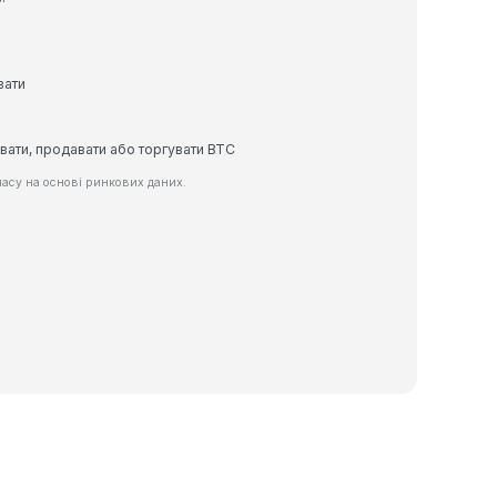
вати
вати, продавати або торгувати BTC
асу на основі ринкових даних.