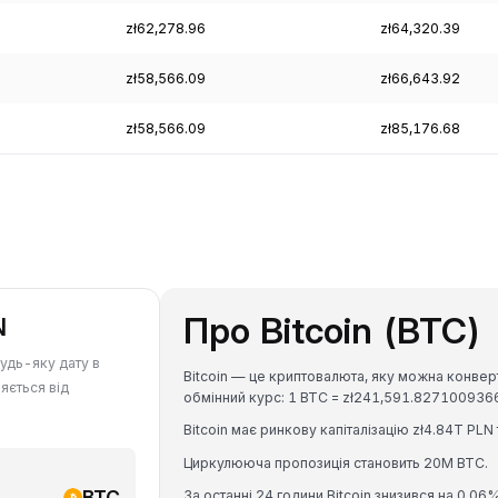
zł62,278.96
zł64,320.39
zł58,566.09
zł66,643.92
zł58,566.09
zł85,176.68
Про Bitcoin (BTC)
N
будь-яку дату в
Bitcoin — це криптовалюта, яку можна конверт
яється від
обмінний курс: 1 BTC = zł241,591.827100936
Bitcoin має ринкову капіталізацію zł4.84T PLN
Циркулююча пропозиція становить 20M BTC.
BTC
За останні 24 години Bitcoin знизився на 0.06%