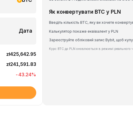
Як конвертувати BTC у PLN
Введіть кількість BTC, яку ви хочете конверту
Дата
Калькулятор покаже еквівалент у PLN
Зареєструйте обліковий запис Bybit, щоб купу
Курс BTC до PLN оновлюється в режимі реального ч
zł425,642.95
zł241,591.83
-43.24
%