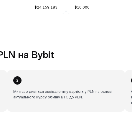
$24,159,183
$10,000
PLN на Bybit
2
Миттєво дивіться еквівалентну вартість у PLN на основі
актуального курсу обміну BTC до PLN.