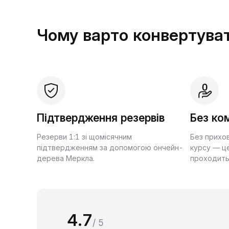
Чому варто конвертуват
Підтвердження резервів
Без ком
Резерви 1:1 зі щомісячним
Без прихо
підтвердженням за допомогою ончейн-
курсу — це
дерева Меркла.
проходить
4.7
/ 5