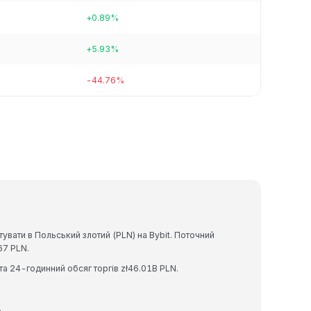
+0.89%
+5.93%
-44.76%
увати в Польський злотий (PLN) на Bybit. Поточний
67 PLN.
 та 24-годинний обсяг торгів zł46.01B PLN.
.