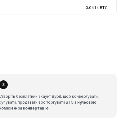
0.0414 BTC
3
Створіть безплатний акаунт Bybit, щоб конвертувати,
купувати, продавати або торгувати BTC з
нульовою
комісією за конвертацію
.