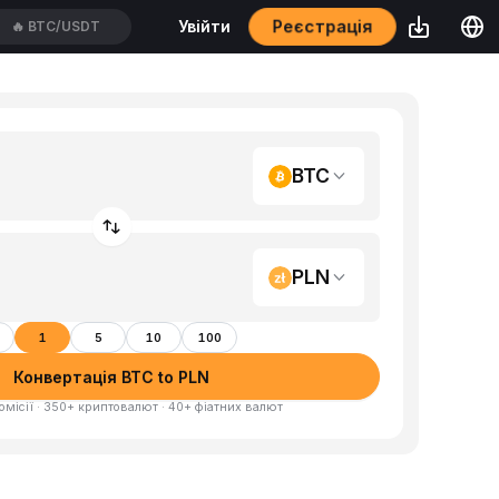
Реєстрація
Увійти
🔥
BTC/USDT
BTC
PLN
1
5
10
100
Конвертація BTC to PLN
омісії · 350+ криптовалют · 40+ фіатних валют