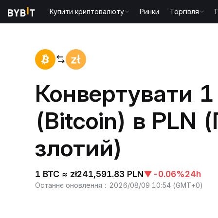
Купити криптовалюту
Ринки
Торгівля
T
Головна
BTC to PLN
Конвертувати 1
(Bitcoin) в PLN
злотий)
1 BTC ≈ zł241,591.83 PLN
▼
-0.06%
24h
Останнє оновлення
：
2026/08/09 10:54
(
GMT+0
)