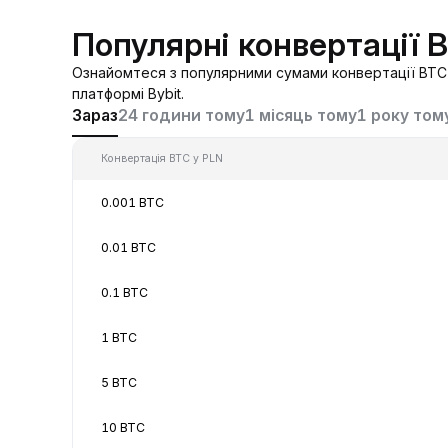
Популярні конвертації 
Ознайомтеся з популярними сумами конвертації BTC 
платформі Bybit.
Зараз
24 години тому
1 місяць тому
1 року том
Конвертація BTC у PLN
0.001 BTC
0.01 BTC
0.1 BTC
1 BTC
5 BTC
10 BTC