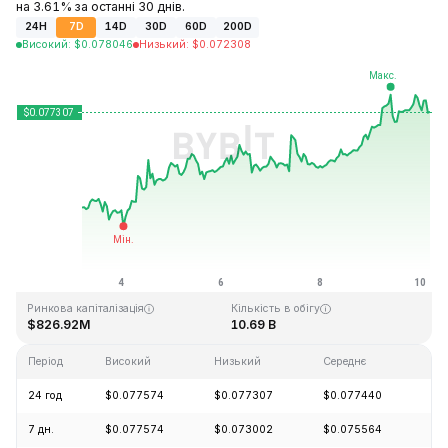
на 3.61% за останні 30 днів.
24H
7D
14D
30D
60D
200D
Високий
:
$
0.078046
Низький
:
$
0.072308
Останнє оновлення: 2026-08-10, 05:00 GMT+0
Історичний максимум
Історичний мінімум
$1.29
$0.067711
Ринкова капіталізація
Кількість в обігу
$826.92M
10.69 B
Період
Високий
Низький
Середнє
Зм
24 год
$0.077574
$0.077307
$0.077440
+0
7 дн.
$0.077574
$0.073002
$0.075564
+6