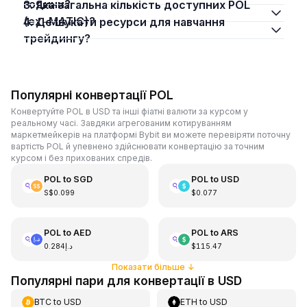
години?
3. Яка загальна кількість доступних POL
(ex-MATIC)?
4. Де шукати ресурси для навчання
трейдингу?
Популярні конвертації POL
Конвертуйте POL в USD та інші фіатні валюти за курсом у
реальному часі. Завдяки агрегованим котируванням
маркетмейкерів на платформі Bybit ви можете перевіряти поточну
вартість POL й упевнено здійснювати конвертацію за точним
курсом і без прихованих спредів.
POL
to
SGD
POL
to
USD
S$0.099
$0.077
POL
to
AED
POL
to
ARS
د.إ0.284
$115.47
Показати більше
↓
Популярні пари для конвертації в USD
BTC
to
USD
ETH
to
USD