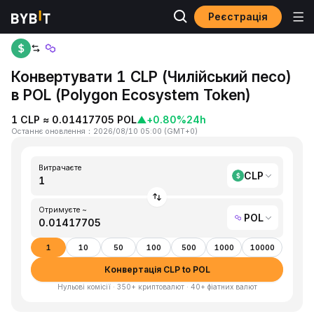
Реєстрація
Головна
CLP to POL
Конвертувати 1 CLP (Чилійський песо)
в POL (Polygon Ecosystem Token)
1 CLP ≈ 0.01417705 POL
▲
+0.80%
24h
Останнє оновлення
：
2026/08/10 05:00
(
GMT+0
)
Витрачаєте
CLP
Отримуєте ~
POL
1
10
50
100
500
1000
10000
Конвертація CLP to POL
Нульові комісії · 350+ криптовалют · 40+ фіатних валют