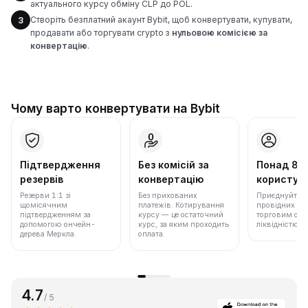
актуального курсу обміну CLP до POL.
Створіть безплатний акаунт Bybit, щоб конвертувати, купувати,
3
продавати або торгувати crypto з
нульовою комісією за
конвертацію
.
Чому варто конвертувати на Bybit
Підтвердження
Без комісій за
Понад 86
резервів
конвертацію
користува
Резерви 1:1 зі
Без прихованих
Приєднуйтеся 
щомісячним
платежів. Котирування
провідних бір
підтвердженням за
курсу — це остаточний
торговим обс
допомогою ончейн-
курс, за яким проходить
ліквідністю.
дерева Меркла.
оплата.
4.7
/ 5