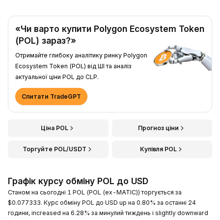
«Чи варто купити Polygon Ecosystem Token
(POL) зараз?»
Отримайте глибоку аналітику ринку Polygon
Ecosystem Token (POL) від ШІ та аналіз
актуальної ціни POL до CLP.
Спитати TradeGPT
Ціна POL
Прогноз ціни
Торгуйте POL/USDT
Купівля POL
Графік курсу обміну POL до USD
Станом на сьогодні 1 POL (POL (ex-MATIC)) торгується за
$0.077333. Курс обміну POL до USD up на 0.80% за останні 24
години, increased на 6.28% за минулий тиждень і slightly downward