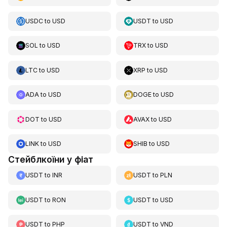
USDC
to
USD
USDT
to
USD
SOL
to
USD
TRX
to
USD
LTC
to
USD
XRP
to
USD
ADA
to
USD
DOGE
to
USD
DOT
to
USD
AVAX
to
USD
LINK
to
USD
SHIB
to
USD
Стейблкоїни у фіат
USDT
to
INR
USDT
to
PLN
USDT
to
RON
USDT
to
USD
USDT
to
PHP
USDT
to
VND