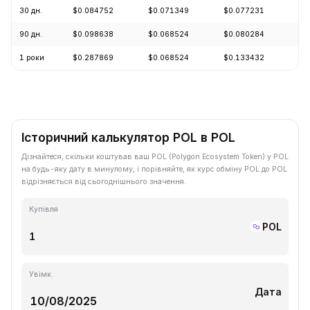
30 дн.
$0.084752
$0.071349
$0.077231
-3
90 дн.
$0.098638
$0.068524
$0.080284
+5
1 роки
$0.287869
$0.068524
$0.133432
-6
Історичний калькулятор POL в POL
Дізнайтеся, скільки коштував ваш POL (Polygon Ecosystem Token) у POL
на будь-яку дату в минулому, і порівняйте, як курс обміну POL до POL
відрізняється від сьогоднішнього значення.
Купівля
POL
Увімк.
Дата