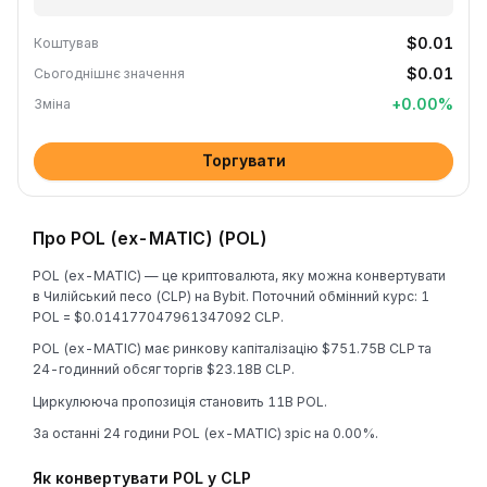
$0.01
Коштував
$0.01
Сьогоднішнє значення
+
0.00
%
Зміна
Торгувати
Про POL (ex-MATIC) (POL)
POL (ex-MATIC) — це криптовалюта, яку можна конвертувати
в Чилійський песо (CLP) на Bybit. Поточний обмінний курс: 1
POL = $0.014177047961347092 CLP.
POL (ex-MATIC) має ринкову капіталізацію $751.75B CLP та
24-годинний обсяг торгів $23.18B CLP.
Циркулююча пропозиція становить 11B POL.
За останні 24 години POL (ex-MATIC) зріс на 0.00%.
Як конвертувати POL у CLP