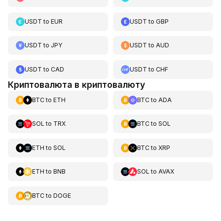
USDT
to
EUR
USDT
to
GBP
USDT
to
JPY
USDT
to
AUD
USDT
to
CAD
USDT
to
CHF
Криптовалюта в криптовалюту
BTC
to
ETH
BTC
to
ADA
SOL
to
TRX
BTC
to
SOL
ETH
to
SOL
BTC
to
XRP
ETH
to
BNB
SOL
to
AVAX
BTC
to
DOGE