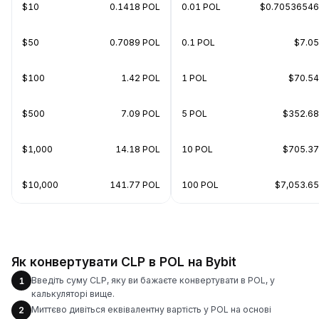
$10
0.1418 POL
0.01 POL
$0.70536546
$50
0.7089 POL
0.1 POL
$7.05
$100
1.42 POL
1 POL
$70.54
$500
7.09 POL
5 POL
$352.68
$1,000
14.18 POL
10 POL
$705.37
$10,000
141.77 POL
100 POL
$7,053.65
Як конвертувати CLP в POL на Bybit
Введіть суму CLP, яку ви бажаєте конвертувати в POL, у
1
калькуляторі вище.
Миттєво дивіться еквівалентну вартість у POL на основі
2