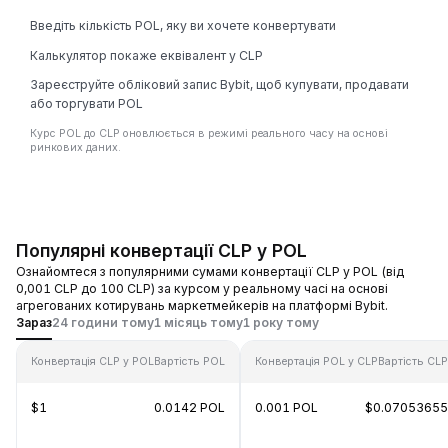
Введіть кількість POL, яку ви хочете конвертувати
Калькулятор покаже еквівалент у CLP
Зареєструйте обліковий запис Bybit, щоб купувати, продавати
або торгувати POL
Курс POL до CLP оновлюється в режимі реального часу на основі
ринкових даних.
Популярні конвертації CLP у POL
Ознайомтеся з популярними сумами конвертації CLP у POL (від
0,001 CLP до 100 CLP) за курсом у реальному часі на основі
агрегованих котирувань маркетмейкерів на платформі Bybit.
Зараз
24 години тому
1 місяць тому
1 року тому
Конвертація CLP у POL
Вартість POL
Конвертація POL у CLP
Вартість CLP
$1
0.0142 POL
0.001 POL
$0.07053655