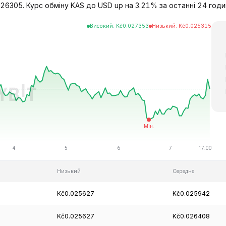
26305. Курс обміну KAS до USD up на 3.21% за останні 24 годин
Високий
:
Kč
0.027353
Низький
:
Kč
0.025315
Низький
Середнє
Kč0.025627
Kč0.025942
Kč0.025627
Kč0.026408