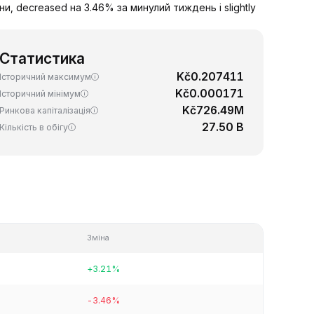
и, decreased на 3.46% за минулий тиждень і slightly
Статистика
Kč0.207411
Історичний максимум
Kč0.000171
Історичний мінімум
Kč726.49M
Ринкова капіталізація
27.50 B
Кількість в обігу
Зміна
+3.21%
-3.46%