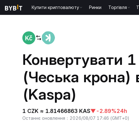
Купити криптовалюту
Ринки
Торгівля
T
Головна
CZK to KAS
Конвертувати 1
(Чеська крона) 
(Kaspa)
1 CZK ≈ 1.81466863 KAS
▼
-2.89%
24h
Останнє оновлення
：
2026/08/07 17:46
(
GMT+0
)