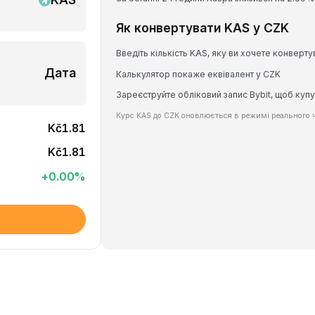
Як конвертувати KAS у CZK
Введіть кількість KAS, яку ви хочете конверту
Дата
Калькулятор покаже еквівалент у CZK
Зареєструйте обліковий запис Bybit, щоб купу
Курс KAS до CZK оновлюється в режимі реального ч
Kč1.81
Kč1.81
+
0.00
%