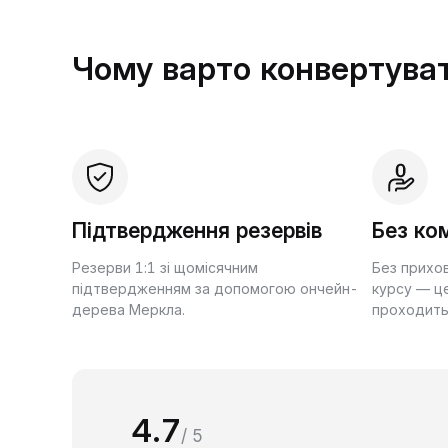
Чому варто конвертуват
Підтвердження резервів
Без ком
Резерви 1:1 зі щомісячним
Без прихо
підтвердженням за допомогою ончейн-
курсу — це
дерева Меркла.
проходить
4.7
/ 5