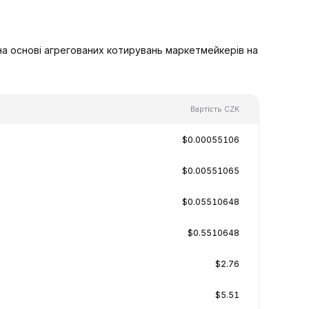
на основі агрегованих котирувань маркетмейкерів на
Вартість CZK
$0.00055106
$0.00551065
$0.05510648
$0.5510648
$2.76
$5.51