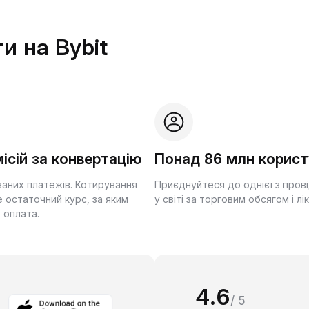
и на Bybit
ісій за конвертацію
Понад 86 млн корист
ваних платежів. Котирування
Приєднуйтеся до однієї з пров
 остаточний курс, за яким
у світі за торговим обсягом і лі
 оплата.
4.6
/ 5