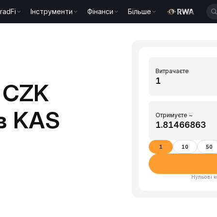
radFi
Інструменти
Фінанси
Більше
Витрачаєте
 CZK
в KAS
Отримуєте ~
1
10
50
Нульові к