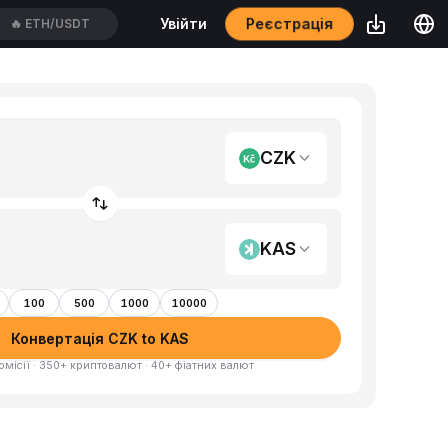
Реєстрація
Увійти
🔥
ETH/USDT
CZK
KAS
100
500
1000
10000
Конвертація CZK to KAS
омісії · 350+ криптовалют · 40+ фіатних валют