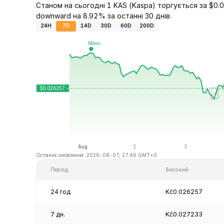
Станом на сьогодні 1 KAS (Kaspa) торгується за $0.0
downward на 8.92% за останні 30 днів.
24H
7D
14D
30D
60D
200D
Останнє оновлення: 2026-08-07, 17:46 GMT+0
Період
Високий
24 год
Kč0.026257
7 дн.
Kč0.027233