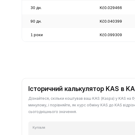
30 дн.
Kč0.029466
90 дн.
Kč0.040399
1 роки
Kč0.099309
Історичний калькулятор KAS в K
Дізнайтеся, скільки коштував ваш KAS (Kaspa) у KAS на б
минулому, і порівняйте, як курс обміну KAS до KAS відріз
сьогоднішнього значення.
Купівля