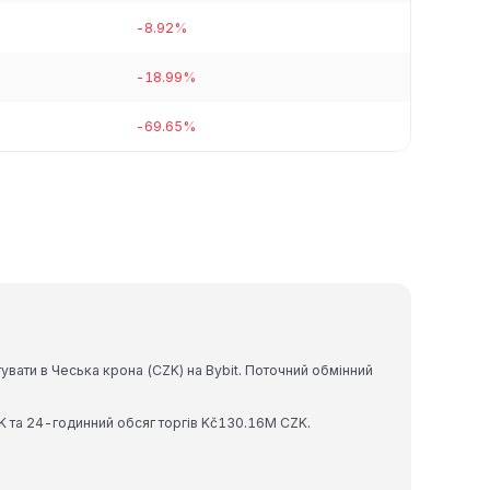
-8.92%
-18.99%
-69.65%
вати в Чеська крона (CZK) на Bybit. Поточний обмінний
K та 24-годинний обсяг торгів Kč130.16M CZK.
.