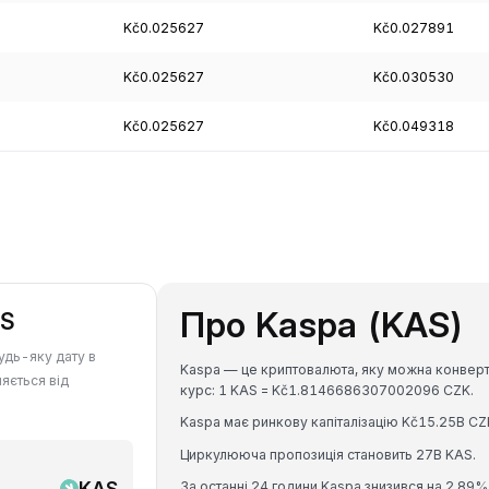
Kč0.025627
Kč0.027891
Kč0.025627
Kč0.030530
Kč0.025627
Kč0.049318
Про Kaspa (KAS)
AS
удь-яку дату в
Kaspa — це криптовалюта, яку можна конверту
няється від
курс: 1 KAS = Kč1.8146686307002096 CZK.
Kaspa має ринкову капіталізацію Kč15.25B CZ
Циркулююча пропозиція становить 27B KAS.
KAS
За останні 24 години Kaspa знизився на 2.89%