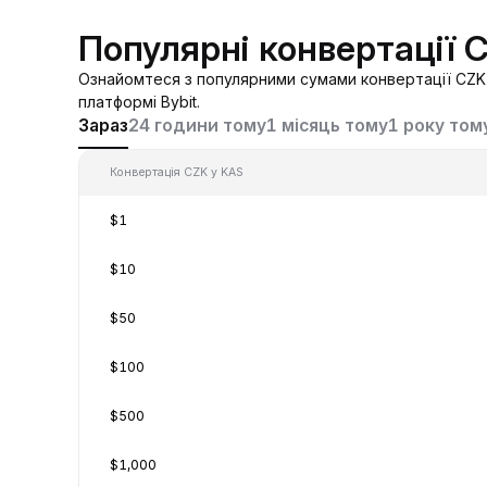
Популярні конвертації 
Ознайомтеся з популярними сумами конвертації CZK 
платформі Bybit.
Зараз
24 години тому
1 місяць тому
1 року том
Конвертація CZK у KAS
$1
$10
$50
$100
$500
$1,000