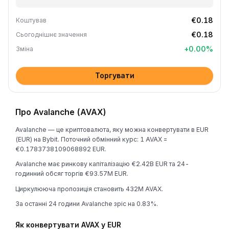
€0.18
Коштував
€0.18
Сьогоднішнє значення
+
0.00
%
Зміна
Торгувати
Про Avalanche (AVAX)
Avalanche — це криптовалюта, яку можна конвертувати в EUR
(EUR) на Bybit. Поточний обмінний курс: 1 AVAX =
€0.1783738109068892 EUR.
Avalanche має ринкову капіталізацію €2.42B EUR та 24-
годинний обсяг торгів €93.57M EUR.
Циркулююча пропозиція становить 432M AVAX.
За останні 24 години Avalanche зріс на 0.83%.
Як конвертувати AVAX у EUR