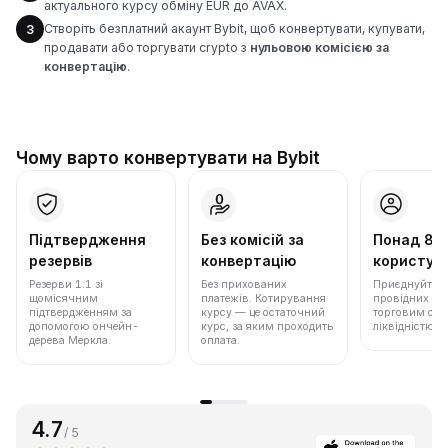
актуального курсу обміну EUR до AVAX.
Створіть безплатний акаунт Bybit, щоб конвертувати, купувати,
3
продавати або торгувати crypto з
нульовою комісією за
конвертацію
.
Чому варто конвертувати на Bybit
Підтвердження
Без комісій за
Понад 86
резервів
конвертацію
користува
Резерви 1:1 зі
Без прихованих
Приєднуйтеся 
щомісячним
платежів. Котирування
провідних бір
підтвердженням за
курсу — це остаточний
торговим обс
допомогою ончейн-
курс, за яким проходить
ліквідністю.
дерева Меркла.
оплата.
4.7
/ 5