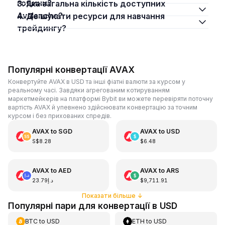
години?
3. Яка загальна кількість доступних
Avalanche?
4. Де шукати ресурси для навчання
трейдингу?
Популярні конвертації AVAX
Конвертуйте AVAX в USD та інші фіатні валюти за курсом у
реальному часі. Завдяки агрегованим котируванням
маркетмейкерів на платформі Bybit ви можете перевіряти поточну
вартість AVAX й упевнено здійснювати конвертацію за точним
курсом і без прихованих спредів.
AVAX
to
SGD
AVAX
to
USD
S$8.28
$6.48
AVAX
to
AED
AVAX
to
ARS
د.إ23.79
$9,711.91
Показати більше
↓
Популярні пари для конвертації в USD
BTC
to
USD
ETH
to
USD