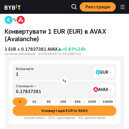
Реєстрація
Головна
EUR to AVAX
Конвертувати 1 EUR (EUR) в AVAX
(Avalanche)
1 EUR ≈ 0.17837381 AVAX
▲
+0.83%
24h
Останнє оновлення
：
2026/08/09 02:09
(
GMT+0
)
Витрачаєте
EUR
Отримуєте ~
AVAX
1
10
50
100
500
1000
10000
Конвертація EUR to AVAX
Нульові комісії · 350+ криптовалют · 40+ фіатних валют