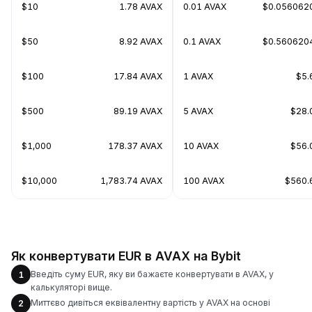
$10
1.78 AVAX
0.01 AVAX
$0.056062
$50
8.92 AVAX
0.1 AVAX
$0.560620
$100
17.84 AVAX
1 AVAX
$5.
$500
89.19 AVAX
5 AVAX
$28.
$1,000
178.37 AVAX
10 AVAX
$56.
$10,000
1,783.74 AVAX
100 AVAX
$560.
Як конвертувати EUR в AVAX на Bybit
Введіть суму EUR, яку ви бажаєте конвертувати в AVAX, у
1
калькуляторі вище.
Миттєво дивіться еквівалентну вартість у AVAX на основі
2