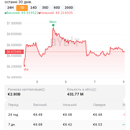
останні 30 днів.
24H
7D
14D
30D
60D
200D
Високий
:
€
6.919522
Низький
:
€
6.216935
Останнє оновлення: 2026-08-09, 02:09 GMT+0
Історичний максимум
Історичний мінімум
€144.96
€2.80
Ринкова капіталізація
Кількість в обігу
€2.80B
431.77 M
Період
Високий
Низький
Середнє
Змін
24 год
€6.48
€6.48
€6.48
-0.7
7 дн.
€6.68
€6.42
€6.53
+4.2