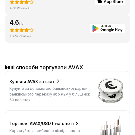
47K Reviews
4.6
/ 5
1.4M Reviews
Інші способи торгувати AVAX
Купівля AVAX за фіат
Купуйте за допомогою банківської картки,
банківського переказу або P2P у більш ніж
60 валютах.
Торгівля AVAX/USDT на споті
Користуйтеся глибокою ліквідністю та