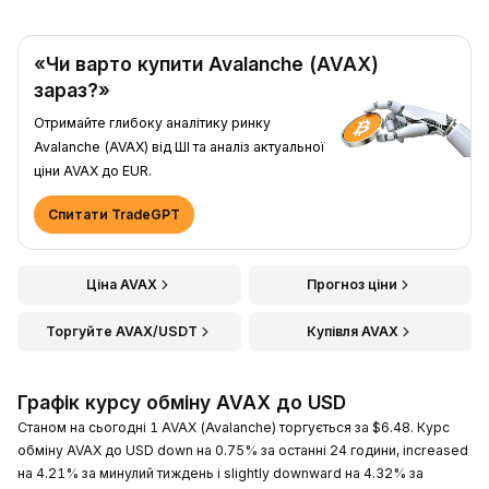
«Чи варто купити Avalanche (AVAX)
зараз?»
Отримайте глибоку аналітику ринку
Avalanche (AVAX) від ШІ та аналіз актуальної
ціни AVAX до EUR.
Спитати TradeGPT
Ціна AVAX
Прогноз ціни
Торгуйте AVAX/USDT
Купівля AVAX
Графік курсу обміну AVAX до USD
Станом на сьогодні 1 AVAX (Avalanche) торгується за $6.48. Курс
обміну AVAX до USD down на 0.75% за останні 24 години, increased
на 4.21% за минулий тиждень і slightly downward на 4.32% за