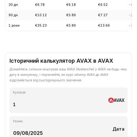
30 дн.
€6.78
€6.18
€6.52
-4.3
90 дн.
€10.12
€5.89
€7.27
-2.3
1 роки
€35.23
€5.89
€13.66
-73.
Історичний калькулятор AVAX в AVAX
Дізнайтеся, скільки коштував ваш AVAX (Avalanche) у AVAX на будь-яку
дату в минулому, і порівняйте, як курс обміну AVAX до AVAX
відрізняється від сьогоднішнього значення.
Купівля
AVAX
Увімк.
Дата