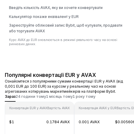
Введіть кількість AVAX, яку ви хочете конвертувати
Калькулятор покаже еквівалент у EUR
Зареєструйте обліковий запис Bybit, щоб купувати, продавати
або торгувати AVAX
Курс AVAX до EUR оновлюється в режимі реального часу на основі
ринкових даних.
Популярні конвертації EUR у AVAX
Ознайомтеся з популярними сумами конвертації EUR у AVAX (від
0,001 EUR до 100 EUR) за курсом у реальному часі на основі
агрегованих котирувань маркетмейкерів на платформі Bybit.
Зараз
24 години тому
1 місяць тому
1 року тому
Конвертація EUR у AVAX
Вартість AVAX
Конвертація AVAX у EUR
Вартість 
$1
0.1784 AVAX
0.001 AVAX
$0.00560