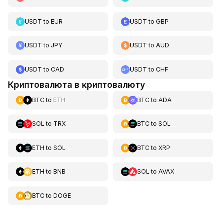
USDT
to
EUR
USDT
to
GBP
USDT
to
JPY
USDT
to
AUD
USDT
to
CAD
USDT
to
CHF
Криптовалюта в криптовалюту
BTC
to
ETH
BTC
to
ADA
SOL
to
TRX
BTC
to
SOL
ETH
to
SOL
BTC
to
XRP
ETH
to
BNB
SOL
to
AVAX
BTC
to
DOGE