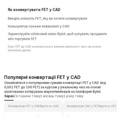
Як конвертувати FET у CAD
Введіть кількість FET, яку ви хочете конвертувати
Калькулятор покаже еквівалент у CAD
Зареєструйте обліковий запис Bybit, щоб купувати, продавати
або торгувати FET
Курс FET до CAD оновлюється в режимі реального часу на основі
ринкових даних.
Популярні конвертації FET у CAD
Ознайомтеся з популярними сумами конвертації FET у CAD (від
0,001 FET до 100 FET) за курсом у реальному часі на основі
агрегованих котирувань маркетмейкерів на платформі Bybit.
Зараз
24 години тому
1 місяць тому
1 року тому
Конвертація FET у CAD
Вартість CAD
Конвертація CAD у FET
Вартість FET