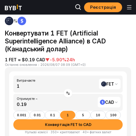
Реєстрація
Головна
FET to CAD
Конвертувати 1 FET (Artificial
Superintelligence Alliance) в CAD
(Канадський долар)
1 FET ≈ $0.19 CAD
▼
-5.90%
24h
Останнє оновлення
：
2026/08/07 08:09
(
GMT+0
)
Витрачаєте
FET
Отримуєте ~
CAD
0.001
0.01
0.1
1
5
10
100
Конвертація FET to CAD
Нульові комісії · 350+ криптовалют · 40+ фіатних валют