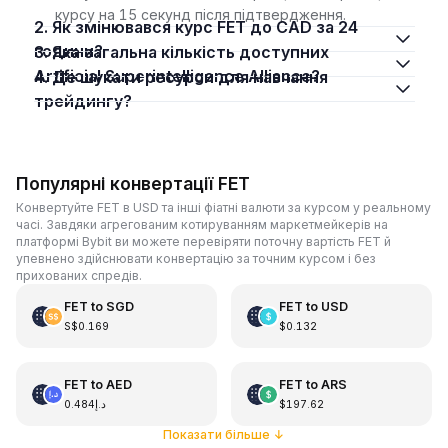
курсу на 15 секунд після підтвердження.
2. Як змінювався курс FET до CAD за 24
години?
3. Яка загальна кількість доступних
Artificial Superintelligence Alliance?
4. Де шукати ресурси для навчання
трейдингу?
Популярні конвертації FET
Конвертуйте FET в USD та інші фіатні валюти за курсом у реальному
часі. Завдяки агрегованим котируванням маркетмейкерів на
платформі Bybit ви можете перевіряти поточну вартість FET й
упевнено здійснювати конвертацію за точним курсом і без
прихованих спредів.
FET
to
SGD
FET
to
USD
S$0.169
$0.132
FET
to
AED
FET
to
ARS
د.إ0.484
$197.62
Показати більше
↓