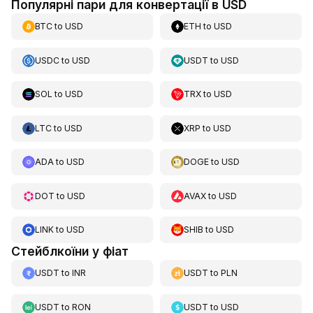
Популярні пари для конвертації в USD
BTC
to
USD
ETH
to
USD
USDC
to
USD
USDT
to
USD
SOL
to
USD
TRX
to
USD
LTC
to
USD
XRP
to
USD
ADA
to
USD
DOGE
to
USD
DOT
to
USD
AVAX
to
USD
LINK
to
USD
SHIB
to
USD
Стейблкоїни у фіат
USDT
to
INR
USDT
to
PLN
USDT
to
RON
USDT
to
USD