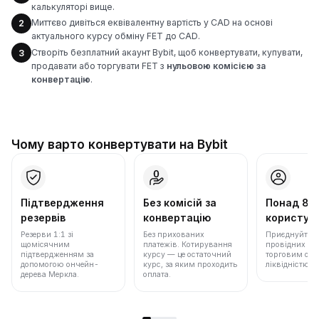
калькуляторі вище.
Миттєво дивіться еквівалентну вартість у CAD на основі
2
актуального курсу обміну FET до CAD.
Створіть безплатний акаунт Bybit, щоб конвертувати, купувати,
3
продавати або торгувати FET з
нульовою комісією за
конвертацію
.
Чому варто конвертувати на Bybit
Підтвердження
Без комісій за
Понад 86
резервів
конвертацію
користува
Резерви 1:1 зі
Без прихованих
Приєднуйтеся 
щомісячним
платежів. Котирування
провідних бір
підтвердженням за
курсу — це остаточний
торговим обс
допомогою ончейн-
курс, за яким проходить
ліквідністю.
дерева Меркла.
оплата.