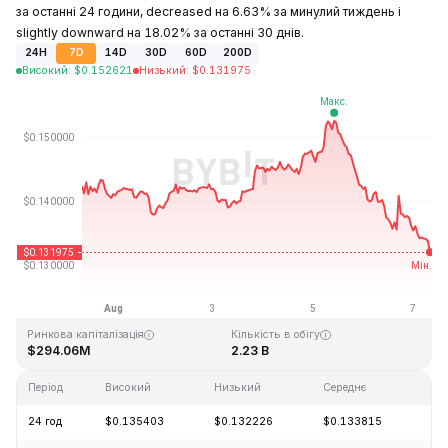
за останні 24 години, decreased на 6.63% за минулий тиждень і
slightly downward на 18.02% за останні 30 днів.
24H
7D
14D
30D
60D
200D
Високий
:
$
0.152621
Низький
:
$
0.131975
Останнє оновлення: 2026-08-07, 08:09 GMT+0
Історичний максимум
Історичний мінімум
$3.45
$0.008170
Ринкова капіталізація
Кількість в обігу
$294.06M
2.23 B
Період
Високий
Низький
Середнє
Зм
24 год
$0.135403
$0.132226
$0.133815
-5