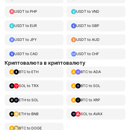
USDT
to
PHP
USDT
to
VND
USDT
to
EUR
USDT
to
GBP
USDT
to
JPY
USDT
to
AUD
USDT
to
CAD
USDT
to
CHF
Криптовалюта в криптовалюту
BTC
to
ETH
BTC
to
ADA
SOL
to
TRX
BTC
to
SOL
ETH
to
SOL
BTC
to
XRP
ETH
to
BNB
SOL
to
AVAX
BTC
to
DOGE