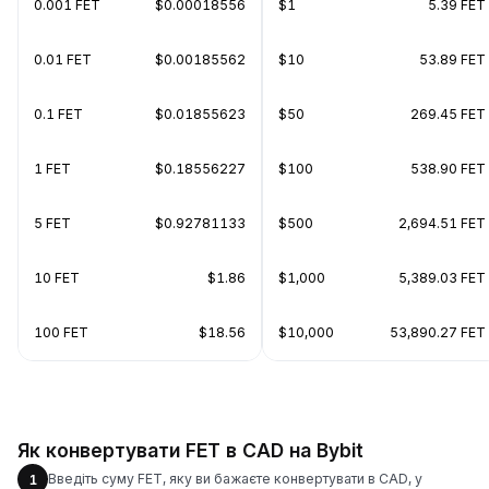
0.001 FET
$0.00018556
$1
5.39 FET
0.01 FET
$0.00185562
$10
53.89 FET
0.1 FET
$0.01855623
$50
269.45 FET
1 FET
$0.18556227
$100
538.90 FET
5 FET
$0.92781133
$500
2,694.51 FET
10 FET
$1.86
$1,000
5,389.03 FET
100 FET
$18.56
$10,000
53,890.27 FET
Як конвертувати FET в CAD на Bybit
Введіть суму FET, яку ви бажаєте конвертувати в CAD, у
1