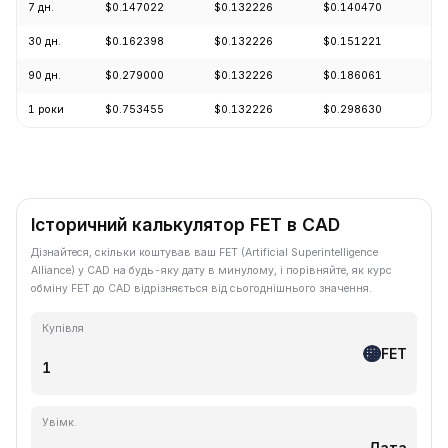
7 дн.
$0.147022
$0.132226
$0.140470
-6
30 дн.
$0.162398
$0.132226
$0.151221
-1
90 дн.
$0.279000
$0.132226
$0.186061
-3
1 роки
$0.753455
$0.132226
$0.298630
-7
Історичний калькулятор FET в CAD
Дізнайтеся, скільки коштував ваш FET (Artificial Superintelligence
Alliance) у CAD на будь-яку дату в минулому, і порівняйте, як курс
обміну FET до CAD відрізняється від сьогоднішнього значення.
Купівля
FET
Увімк.
Дата