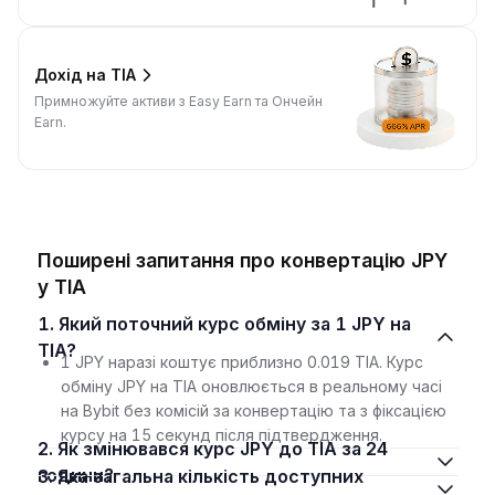
Дохід на TIA
Примножуйте активи з Easy Earn та Ончейн
Earn.
Поширені запитання про конвертацію JPY
у TIA
1. Який поточний курс обміну за 1 JPY на
TIA?
1 JPY наразі коштує приблизно 0.019 TIA. Курс
обміну JPY на TIA оновлюється в реальному часі
на Bybit без комісій за конвертацію та з фіксацією
курсу на 15 секунд після підтвердження.
2. Як змінювався курс JPY до TIA за 24
години?
3. Яка загальна кількість доступних