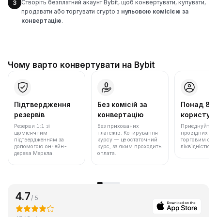
Створіть безплатний акаунт Bybit, щоб конвертувати, купувати,
3
продавати або торгувати crypto з
нульовою комісією за
конвертацію
.
Чому варто конвертувати на Bybit
Підтвердження
Без комісій за
Понад 86
резервів
конвертацію
користува
Резерви 1:1 зі
Без прихованих
Приєднуйтеся 
щомісячним
платежів. Котирування
провідних бір
підтвердженням за
курсу — це остаточний
торговим обс
допомогою ончейн-
курс, за яким проходить
ліквідністю.
дерева Меркла.
оплата.
4.7
/ 5