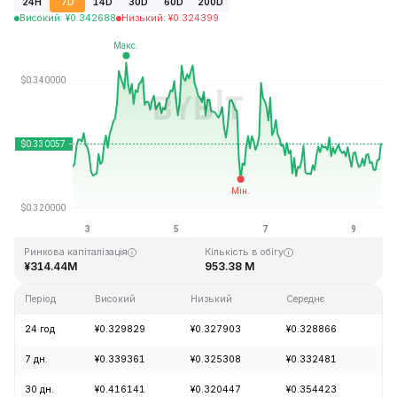
24H
7D
14D
30D
60D
200D
Високий
:
¥
0.342688
Низький
:
¥
0.324399
Останнє оновлення: 2026-08-09, 15:10 GMT+0
Історичний максимум
Історичний мінімум
¥20.85
¥0.279235
Ринкова капіталізація
Кількість в обігу
¥314.44M
953.38 M
Період
Високий
Низький
Середнє
Зм
24 год
¥0.329829
¥0.327903
¥0.328866
+0
7 дн.
¥0.339361
¥0.325308
¥0.332481
+0
30 дн.
¥0.416141
¥0.320447
¥0.354423
-1