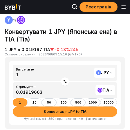
Реєстрація
Головна
JPY to TIA
Конвертувати 1 JPY (Японська єна) в
TIA (Tia)
1 JPY ≈ 0.019197 TIA
▼
-0.18%
24h
Останнє оновлення
：
2026/08/09 15:10
(
GMT+0
)
Витрачаєте
JPY
Отримуєте ~
TIA
1
10
50
100
500
1000
10000
Конвертація JPY to TIA
Нульові комісії · 350+ криптовалют · 40+ фіатних валют