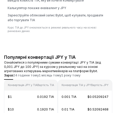
Введіть кількість TIA, яку ви хочете конвертувати
Калькулятор покаже еквівалент у JPY
Зареєструйте обліковий запис Bybit, щоб купувати, продавати
або торгувати TIA
Курс TIA до JPY оновлюється в режимі реального часу на основі
ринкових даних.
Популярні конвертації JPY у TIA
Ознайомтеся з популярними сумами конвертації JPY у TIA (від
0,001 JPY до 100 JPY) за курсом у реальному часі на основі
агрегованих котирувань маркетмейкерів на платформі Bybit.
Зараз
24 години тому
1 місяць тому
1 року тому
Конвертація JPY у TIA
Вартість TIA
Конвертація TIA у JPY
Вартість JPY
$1
0.0192 TIA
0.001 TIA
$0.05209247
$10
0.1920 TIA
0.01 TIA
$0.52092468