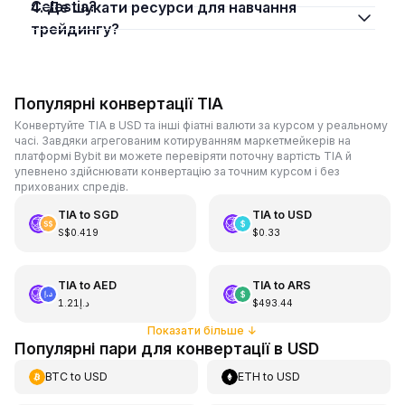
Celestia?
4. Де шукати ресурси для навчання
трейдингу?
Популярні конвертації TIA
Конвертуйте TIA в USD та інші фіатні валюти за курсом у реальному
часі. Завдяки агрегованим котируванням маркетмейкерів на
платформі Bybit ви можете перевіряти поточну вартість TIA й
упевнено здійснювати конвертацію за точним курсом і без
прихованих спредів.
TIA
to
SGD
TIA
to
USD
S$0.419
$0.33
TIA
to
AED
TIA
to
ARS
د.إ1.21
$493.44
Показати більше
↓
Популярні пари для конвертації в USD
BTC
to
USD
ETH
to
USD