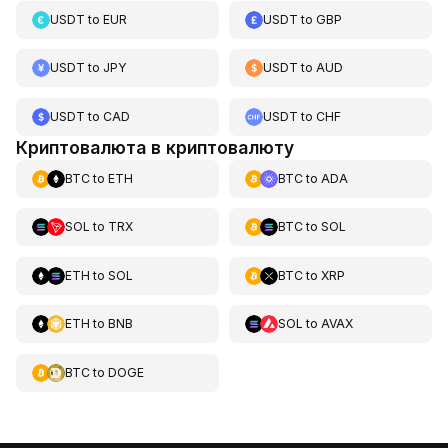
USDT
to
EUR
USDT
to
GBP
USDT
to
JPY
USDT
to
AUD
USDT
to
CAD
USDT
to
CHF
Криптовалюта в криптовалюту
BTC
to
ETH
BTC
to
ADA
SOL
to
TRX
BTC
to
SOL
ETH
to
SOL
BTC
to
XRP
ETH
to
BNB
SOL
to
AVAX
BTC
to
DOGE