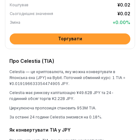
¥0.02
Коштував
¥0.02
Сьогоднішнє значення
+
0.00
%
Зміна
Торгувати
Про Celestia (TIA)
Celestia — це криптовалюта, яку можна конвертувати в
Японська єна (JPY) на Bybit. Поточний обмінний курс: 1 TIA =
¥0.019196633354474905 JPY.
Celestia має ринкову капіталізацію ¥49.62B JPY та 24-
годинний обсяг торгів ¥2.22B JPY.
Циркулююча пропозиція становить 953M TIA.
За останні 24 години Celestia знизився на 0.18%.
Як конвертувати TIA у JPY