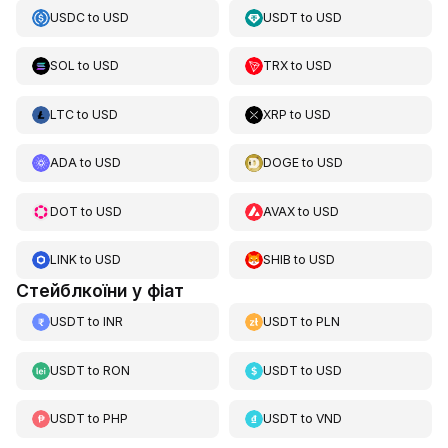
USDC
to
USD
USDT
to
USD
SOL
to
USD
TRX
to
USD
LTC
to
USD
XRP
to
USD
ADA
to
USD
DOGE
to
USD
DOT
to
USD
AVAX
to
USD
LINK
to
USD
SHIB
to
USD
Стейблкоїни у фіат
USDT
to
INR
USDT
to
PLN
USDT
to
RON
USDT
to
USD
USDT
to
PHP
USDT
to
VND