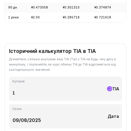
90 дн.
¥0.473058
¥0.301310
¥0.374874
+3
1 роки
¥2.00
¥0.285718
¥0.721618
-8
Історичний калькулятор TIA в TIA
Дізнайтеся, скільки коштував ваш TIA (Tia) у TIA на будь-яку дату в
минулому, і порівняйте, як курс обміну TIA до TIA відрізняється від
сьогоднішнього значення.
Купівля
TIA
Увімк.
Дата