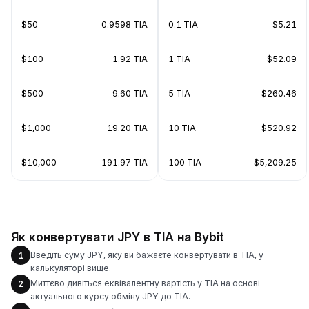
$50
0.9598 TIA
0.1 TIA
$5.21
$100
1.92 TIA
1 TIA
$52.09
$500
9.60 TIA
5 TIA
$260.46
$1,000
19.20 TIA
10 TIA
$520.92
$10,000
191.97 TIA
100 TIA
$5,209.25
Як конвертувати JPY в TIA на Bybit
Введіть суму JPY, яку ви бажаєте конвертувати в TIA, у
1
калькуляторі вище.
Миттєво дивіться еквівалентну вартість у TIA на основі
2
актуального курсу обміну JPY до TIA.