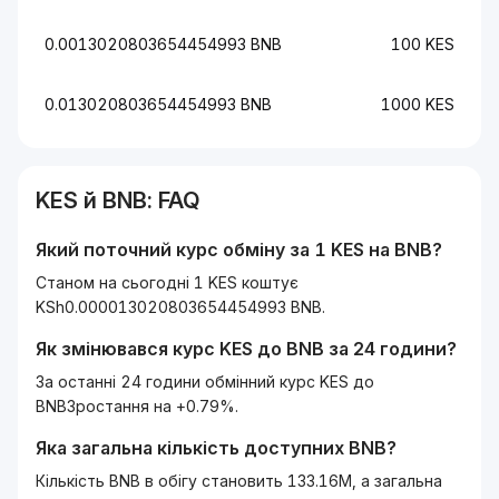
0.0013020803654454993 BNB
100 KES
0.013020803654454993 BNB
1000 KES
KES
й
BNB
: FAQ
Який поточний курс обміну за 1
KES
на
BNB
?
Станом на сьогодні 1 KES коштує
KSh0.000013020803654454993 BNB.
Як змінювався курс
KES
до
BNB
за 24 години?
За останні 24 години обмінний курс KES до
BNBЗростання на +0.79%.
Яка загальна кількість доступних
BNB
?
Кількість BNB в обігу становить 133.16M, а загальна