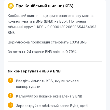
Про Кенійський шилінг (KES)
Кенійський шилінг — це криптовалюта, яку можна
конвертувати в BNB (BNB) на Bybit. Поточний
обмінний курс: 1 KES = 0.000013020803654454993
BNB.
Циркулююча пропозиція становить 133M BNB.
За останні 24 години BNB зріс на 0.79%.
Як конвертувати KES у BNB
1
Введіть кількість KES, яку ви хочете
конвертувати
2
Калькулятор покаже еквівалент у BNB
3
Зареєструйте обліковий запис Bybit, щоб