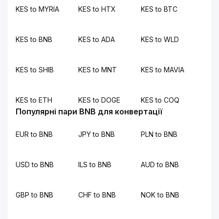
KES to MYRIA
KES to HTX
KES to BTC
KES to BNB
KES to ADA
KES to WLD
KES to SHIB
KES to MNT
KES to MAVIA
KES to ETH
KES to DOGE
KES to COQ
Популярні пари BNB для конвертації
EUR to BNB
JPY to BNB
PLN to BNB
USD to BNB
ILS to BNB
AUD to BNB
GBP to BNB
CHF to BNB
NOK to BNB