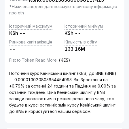
KSh
0.00001305600096117425
*Нижченаведені дані показують ринкову інформацію
про eth
Історичний максимум
Історичний мінімум
KSh
--
KSh
--
Ринкова капіталізація
Кількість в обігу
--
133.16M
Fiat to Token Read More
:
(KES)
Поточний курс Кенійський шилінг (KES) до BNB (BNB)
— 0.000013020803654454993. Він Зростання на
+0.79% за останні 24 години та Падіння на 0.00% за
останній тиждень. Ціна Кенійський шилінг у BNB
завжди оновлюється в режимі реального часу, тож
будьте в курсі останніх змін курсу Кенійський шилінг
до BNB й користуйтеся нашим сервісом.