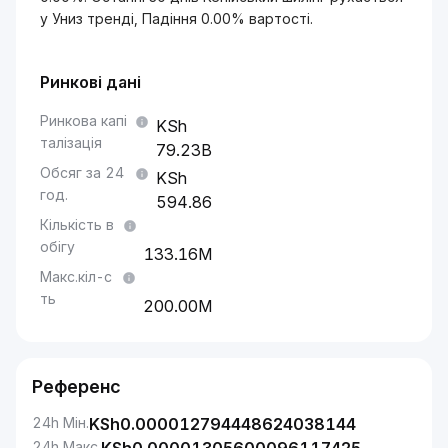
у Униз тренді, Падіння 0.00% вартості.
Ринкові дані
Ринкова капі
талізація
79.23B
Обсяг за 24
год.
594.86
Кількість в
обігу
133.16M
Макс.кіл-с
ть
200.00M
Референс
24h Мін.
KSh
0.000012794448624038144
24h Макс.