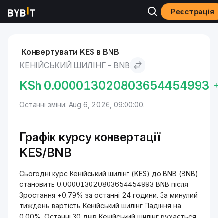
Реєстрація
Ринки
Ціна BNB BNB
Кенійський шилінг to BNB
Конвертувати KES в BNB
КЕНІЙСЬКИЙ ШИЛІНГ – BNB
KSh
0.000013020803654454993
Останні зміни: Aug 6, 2026, 09:00:00.
Графік курсу конвертації
KES/BNB
Сьогодні курс Кенійський шилінг (KES) до BNB (BNB)
становить 0.000013020803654454993 BNB після
Зростання +0.79% за останні 24 години. За минулий
тиждень вартість Кенійський шилінг Падіння на
0.00%. Останні 30 днів Кенійський шилінг рухається