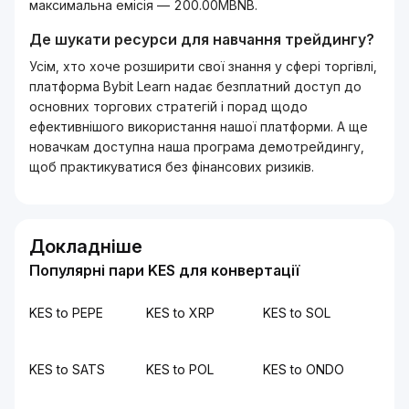
максимальна емісія — 200.00MBNB.
Де шукати ресурси для навчання трейдингу?
Усім, хто хоче розширити свої знання у сфері торгівлі,
платформа Bybit Learn надає безплатний доступ до
основних торгових стратегій і порад щодо
ефективнішого використання нашої платформи. А ще
новачкам доступна наша програма демотрейдингу,
щоб практикуватися без фінансових ризиків.
Докладніше
Популярні пари KES для конвертації
KES to PEPE
KES to XRP
KES to SOL
KES to SATS
KES to POL
KES to ONDO