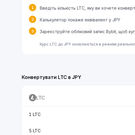
1
Введіть кількість LTC, яку ви хочете конвер
2
Калькулятор покаже еквівалент у JPY
3
Зареєструйте обліковий запис Bybit, щоб ку
Курс LTC до JPY оновлюється в режимі реальног
Конвертувати LTC в JPY
LTC
1 LTC
5 LTC