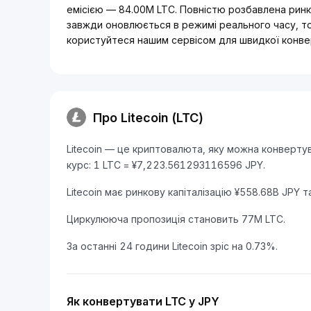
емісією — 84.00M LTC. Повністю розбавлена ринков
завжди оновлюється в режимі реального часу, тож 
користуйтеся нашим сервісом для швидкої конвер
Про Litecoin (LTC)
Litecoin — це криптовалюта, яку можна конвертув
курс: 1 LTC = ¥7,223.561293116596 JPY.
Litecoin має ринкову капіталізацію ¥558.68B JPY 
Циркулююча пропозиція становить 77M LTC.
За останні 24 години Litecoin зріс на 0.73%.
Як конвертувати LTC у JPY