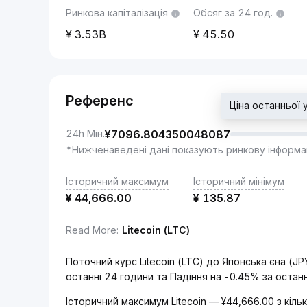
Ринкова капіталізація
Обсяг за 24 год.
3.53B
45.50
Референс
Ціна останньої
24h Мін.
¥
7096.804350048087
*Нижченаведені дані показують ринкову інформа
Історичний максимум
Історичний мінімум
¥
44,666.00
¥
135.87
Read More
:
Litecoin (LTC)
Поточний курс Litecoin (LTC) до Японська єна (J
останні 24 години та Падіння на -0.45% за остан
Історичний максимум Litecoin — ¥44,666.00 з кіл