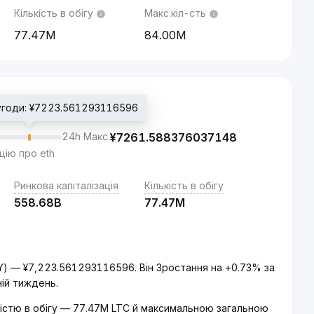
Кількість в обігу
Макс.кіл-сть
77.47M
84.00M
 угоди: ¥7223.561293116596
24h Макс.
¥
7261.588376037148
цію про eth
Ринкова капіталізація
Кількість в обігу
558.68B
77.47M
PY) — ¥7,223.561293116596. Він Зростання на +0.73% за
ній тиждень.
ькістю в обігу — 77.47M LTC й максимальною загальною