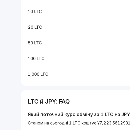
10 LTC
20 LTC
50 LTC
100 LTC
1,000 LTC
LTC
й
JPY
: FAQ
Який поточний курс обміну за 1
LTC
на
JP
Станом на сьогодні 1 LTC коштує ¥7,223.561293