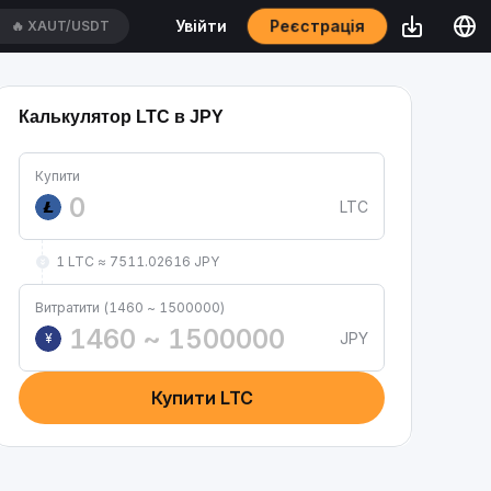
Реєстрація
Увійти
🔥
XAUT/USDT
Калькулятор LTC в JPY
Купити
LTC
1 LTC ≈ 7511.02616 JPY
Витратити (1460 ~ 1500000)
JPY
¥
Купити LTC