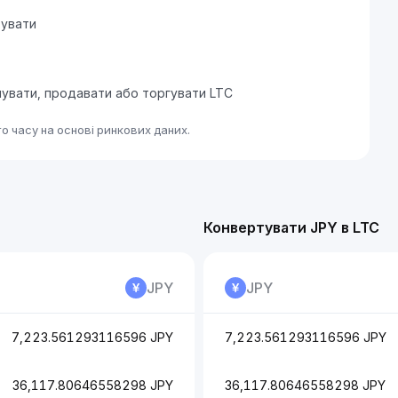
тувати
пувати, продавати або торгувати LTC
о часу на основі ринкових даних.
Конвертувати JPY в LTC
JPY
JPY
7,223.561293116596 JPY
7,223.561293116596 JPY
36,117.80646558298 JPY
36,117.80646558298 JPY