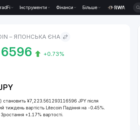
radFi
Інструменти
Фінанси
Більше
а
OIN – ЯПОНСЬКА ЄНА
16596
+0.73%
/JPY
PY) становить ¥7,223.561293116596 JPY після
й тиждень вартість Litecoin Падіння на -0.45%.
і, Зростання +1.17% вартості.