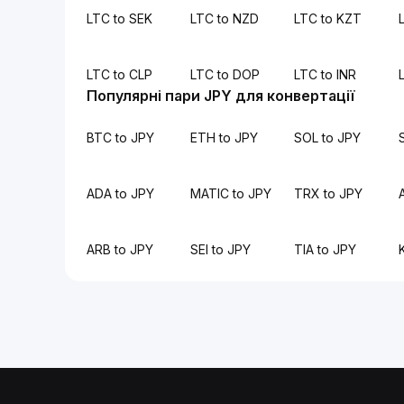
LTC to SEK
LTC to NZD
LTC to KZT
LTC to CLP
LTC to DOP
LTC to INR
Популярні пари JPY для конвертації
BTC to JPY
ETH to JPY
SOL to JPY
ADA to JPY
MATIC to JPY
TRX to JPY
ARB to JPY
SEI to JPY
TIA to JPY