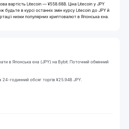
а вартість Litecoin — ¥558.68B. Ціна Litecoin у JPY
будьте в курсі останніх змін курсу Litecoin до JPY й
тації низки популярних криптовалют в Японська єна.
ати в Японська єна (JPY) на Bybit. Поточний обмінний
та 24-годинний обсяг торгів ¥25.94B JPY.