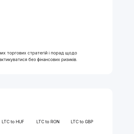
вних торгових стратегій і порад щодо
тикуватися без фінансових ризиків.
LTC to HUF
LTC to RON
LTC to GBP