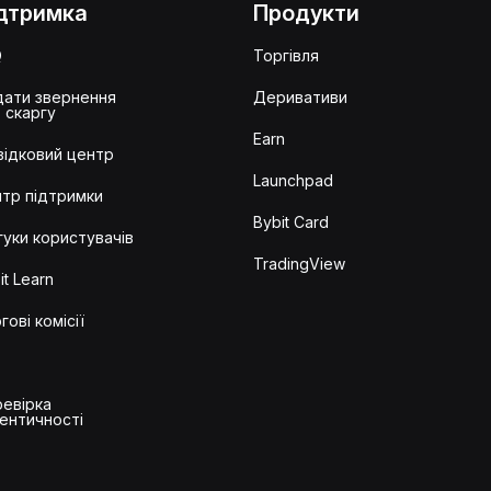
дтримка
Продукти
Q
Торгівля
ати звернення
Деривативи
 скаргу
Earn
ідковий центр
Launchpad
тр підтримки
Bybit Card
гуки користувачів
TradingView
it Learn
гові комісії
евірка
ентичності