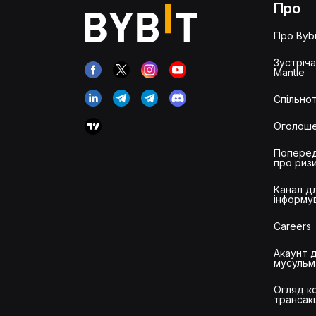
Про
Про Bybi
Зустріч
Mantle
Спільнот
Оголош
Попере
про риз
Канал д
інформу
Careers
Акаунт 
мусульм
Огляд ко
трансак