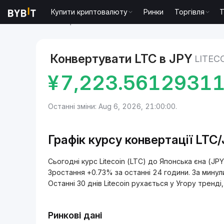
Купити криптовалюту
Ринки
Торгівля
T
Ринки
Ціна Litecoin LTC
Litecoin to Японська єн
Конвертувати LTC в JPY
LITEC
¥
7,223.5612931
Останні зміни: Aug 6, 2026, 21:00:00.
Графік курсу конвертації LTC
Сьогодні курс Litecoin (LTC) до Японська єна (J
Зростання +0.73% за останні 24 години. За минули
Останні 30 днів Litecoin рухається у Угору тренд
Ринкові дані