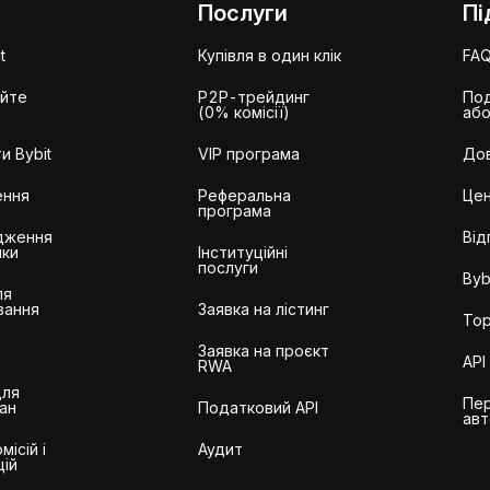
Послуги
Пі
t
Купівля в один клік
FA
айте
P2P-трейдинг
Под
(0% комісії)
або
и Bybit
VIP програма
Дов
ення
Реферальна
Цен
програма
дження
Від
ики
Інституційні
послуги
Byb
ля
вання
Заявка на лістинг
Тор
Заявка на проєкт
API
RWA
для
Пер
ан
Податковий API
авт
місій і
Аудит
цій