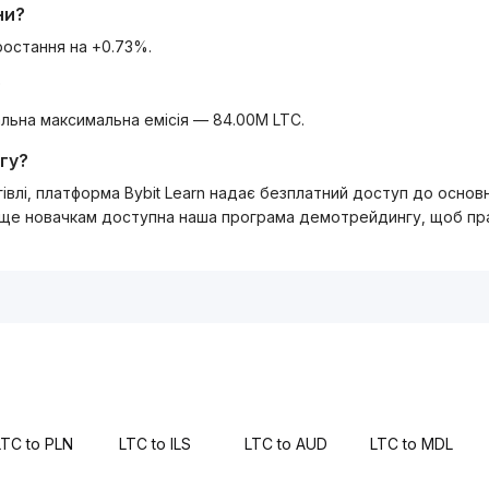
ни?
ростання на +0.73%.
?
агальна максимальна емісія — 84.00M LTC.
гу?
ргівлі, платформа Bybit Learn надає безплатний доступ до осно
 ще новачкам доступна наша програма демотрейдингу, щоб прак
LTC to PLN
LTC to ILS
LTC to AUD
LTC to MDL