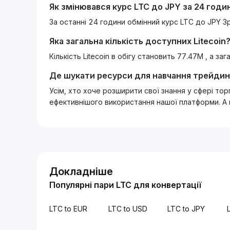
Як змінювався курс
LTC
до
JPY
за 24 годи
За останні 24 години обмінний курс LTC до JPY З
Яка загальна кількість доступних
Litecoin
Кількість Litecoin в обігу становить 77.47M , а з
Де шукати ресурси для навчання трейдин
Усім, хто хоче розширити свої знання у сфері то
ефективнішого використання нашої платформи. А
Докладніше
Популярні пари LTC для конвертації
LTC to EUR
LTC to USD
LTC to JPY