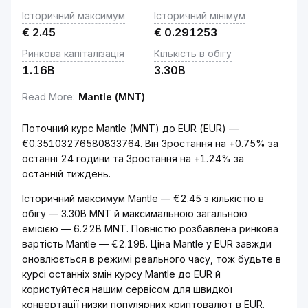
Історичний максимум
Історичний мінімум
€
2.45
€
0.291253
Ринкова капіталізація
Кількість в обігу
1.16B
3.30B
Read More
:
Mantle (MNT)
Поточний курс Mantle (MNT) до EUR (EUR) —
€0.35103276580833764. Він Зростання на +0.75% за
останні 24 години та Зростання на +1.24% за
останній тиждень.
Історичний максимум Mantle — €2.45 з кількістю в
обігу — 3.30B MNT й максимальною загальною
емісією — 6.22B MNT. Повністю розбавлена ринкова
вартість Mantle — €2.19B. Ціна Mantle у EUR завжди
оновлюється в режимі реального часу, тож будьте в
курсі останніх змін курсу Mantle до EUR й
користуйтеся нашим сервісом для швидкої
конвертації низки популярних криптовалют в EUR.