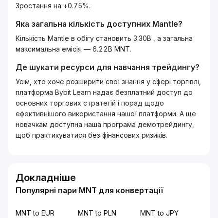
Зростання на +0.75%.
Яка загальна кількість доступних
Mantle
?
Кількість Mantle в обігу становить 3.30B , а загальна
максимальна емісія — 6.22B MNT.
Де шукати ресурси для навчання трейдингу?
Усім, хто хоче розширити свої знання у сфері торгівлі,
платформа Bybit Learn надає безплатний доступ до
основних торгових стратегій і порад щодо
ефективнішого використання нашої платформи. А ще
новачкам доступна наша програма демотрейдингу,
щоб практикуватися без фінансових ризиків.
Докладніше
Популярні пари MNT для конвертації
MNT to EUR
MNT to PLN
MNT to JPY