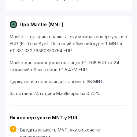
Про Mantle (MNT)
Mantle — це криптовалюта, яку можна конвертувати в
EUR (EUR) на Bybit. Поточний обмінний курс: 1 MNT =
€0.35103276580833764 EUR.
Mantle має ринкову капіталізацію €1.16B EUR та 24-
годинний обсяг торгів €15.47M EUR.
Циркулююча пропозиція становить 3B MNT.
За останні 24 години Mantle зріс на 0.75%.
Як конвертувати MNT у EUR
1
Введіть кількість MNT, яку ви хочете
конвертувати