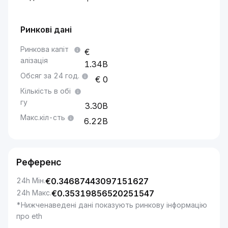
Ринкові дані
Ринкова капіт
алізація
1.34B
Обсяг за 24 год.
0
Кількість в обі
гу
3.30B
Макс.кіл-сть
6.22B
Референс
24h Мін.
€
0.34687443097151627
24h Макс.
€
0.35319856520251547
*Нижченаведені дані показують ринкову інформацію
про eth