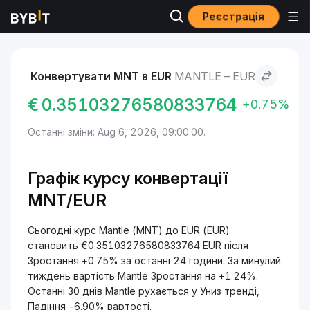
Реєстрація
Ринки
Ціна Mantle MNT
Mantle to EUR
Конвертувати MNT в EUR
MANTLE – EUR
€
0.35103276580833764
+0.75%
Останні зміни: Aug 6, 2026, 09:00:00.
Графік курсу конвертації
MNT/EUR
Сьогодні курс Mantle (MNT) до EUR (EUR)
становить €0.35103276580833764 EUR після
Зростання +0.75% за останні 24 години. За минулий
тиждень вартість Mantle Зростання на +1.24%.
Останні 30 днів Mantle рухається у Униз тренді,
Падіння -6.90% вартості.