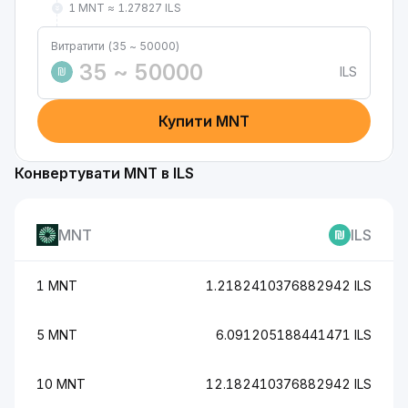
1 MNT ≈ 1.27827 ILS
Витратити (35 ~ 50000)
ILS
₪
Купити MNT
Конвертувати MNT в ILS
MNT
ILS
1 MNT
1.2182410376882942 ILS
5 MNT
6.091205188441471 ILS
10 MNT
12.182410376882942 ILS