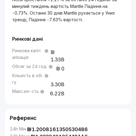
минулий тиждень вартість Mantle Падіння на
-0.73%. Останні 30 днів Mantle рухається у Униз
тренді, Падіння -7.63% вартості.
Ринкові дані
Ринкова капіт
алізація
1.33B
Обсяг за 24 год.
0
Кількість в обі
гу
3.30B
Макс.кіл-сть
6.22B
Референс
24h Мін.
₪
1.2008161350530486