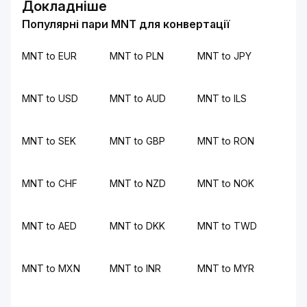
Докладніше
Популярні пари MNT для конвертації
MNT to EUR
MNT to PLN
MNT to JPY
MNT to USD
MNT to AUD
MNT to ILS
MNT to SEK
MNT to GBP
MNT to RON
MNT to CHF
MNT to NZD
MNT to NOK
MNT to AED
MNT to DKK
MNT to TWD
MNT to MXN
MNT to INR
MNT to MYR