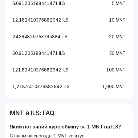
6.091205188441471 ILS
5 MNT
12.182410376882942 ILS
10 MNT
24.364820753765884 ILS
20 MNT
60.91205188441471 ILS
50 MNT
121.82410376882942 ILS
100 MNT
1,218.2410376882942 ILS
1,000 MNT
MNT
й
ILS
: FAQ
Який поточний курс обміну за 1
MNT
на
ILS
?
Станом на сьогодні 1 MNT коштує