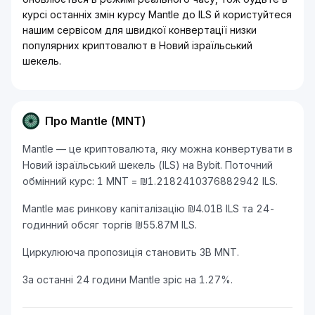
курсі останніх змін курсу Mantle до ILS й користуйтеся
нашим сервісом для швидкої конвертації низки
популярних криптовалют в Новий ізраїльський
шекель.
Про Mantle (MNT)
Mantle — це криптовалюта, яку можна конвертувати в
Новий ізраїльський шекель (ILS) на Bybit. Поточний
обмінний курс: 1 MNT = ₪1.2182410376882942 ILS.
Mantle має ринкову капіталізацію ₪4.01B ILS та 24-
годинний обсяг торгів ₪55.87M ILS.
Циркулююча пропозиція становить 3B MNT.
За останні 24 години Mantle зріс на 1.27%.