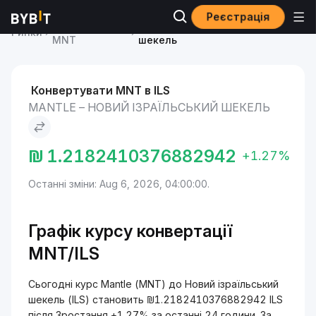
Реєстрація
Ціна Mantle
Mantle to Новий ізраїльський
Ринки
MNT
шекель
Конвертувати MNT в ILS
MANTLE – НОВИЙ ІЗРАЇЛЬСЬКИЙ ШЕКЕЛЬ
₪
1.2182410376882942
+1.27%
Останні зміни: Aug 6, 2026, 04:00:00.
Графік курсу конвертації
MNT/ILS
Сьогодні курс Mantle (MNT) до Новий ізраїльський
шекель (ILS) становить ₪1.2182410376882942 ILS
після Зростання +1.27% за останні 24 години. За