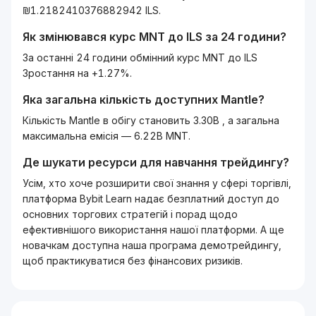
₪1.2182410376882942 ILS.
Як змінювався курс
MNT
до
ILS
за 24 години?
За останні 24 години обмінний курс MNT до ILS
Зростання на +1.27%.
Яка загальна кількість доступних
Mantle
?
Кількість Mantle в обігу становить 3.30B , а загальна
максимальна емісія — 6.22B MNT.
Де шукати ресурси для навчання трейдингу?
Усім, хто хоче розширити свої знання у сфері торгівлі,
платформа Bybit Learn надає безплатний доступ до
основних торгових стратегій і порад щодо
ефективнішого використання нашої платформи. А ще
новачкам доступна наша програма демотрейдингу,
щоб практикуватися без фінансових ризиків.