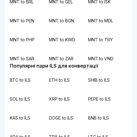
MNT to BRL
MNT to GEL
MNT to ISK
MNT to PEN
MNT to BGN
MNT to MDL
MNT to PHP
MNT to KWD
MNT to TRY
MNT to SAR
MNT to ZAR
MNT to VND
Популярні пари ILS для конвертації
BTC to ILS
ETH to ILS
SHIB to ILS
SOL to ILS
XRP to ILS
PEPE to ILS
KAS to ILS
DOGE to ILS
BNB to ILS
ADA to ILS
TRX to ILS
LTC to ILS