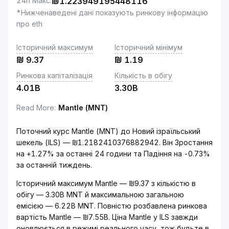
24h Макс.
₪
1.223949195448116
*Нижченаведені дані показують ринкову інформацію
про eth
Історичний максимум
Історичний мінімум
₪
9.37
₪
1.19
Ринкова капіталізація
Кількість в обігу
4.01B
3.30B
Read More
:
Mantle (MNT)
Поточний курс Mantle (MNT) до Новий ізраїльський
шекель (ILS) — ₪1.2182410376882942. Він Зростання
на +1.27% за останні 24 години та Падіння на -0.73%
за останній тиждень.
Історичний максимум Mantle — ₪9.37 з кількістю в
обігу — 3.30B MNT й максимальною загальною
емісією — 6.22B MNT. Повністю розбавлена ринкова
вартість Mantle — ₪7.55B. Ціна Mantle у ILS завжди
оновлюється в режимі реального часу, тож будьте в