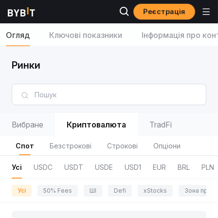
Реєстрація
Огляд
Ключові показники
Інформація про кон
Ринки
Вибране
Криптовалюта
TradFi
Спот
Безстрокові
Строкові
Опціони
Усі
USDC
USDT
USDE
USD1
EUR
BRL
PLN
Усі
50% Fees
ШІ
Defi
xStocks
Зона приг