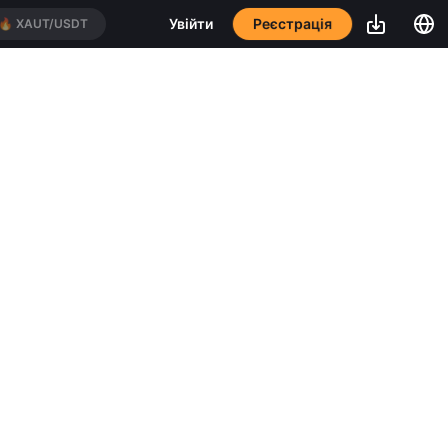
Реєстрація
Увійти
🔥
XAUT/USDT