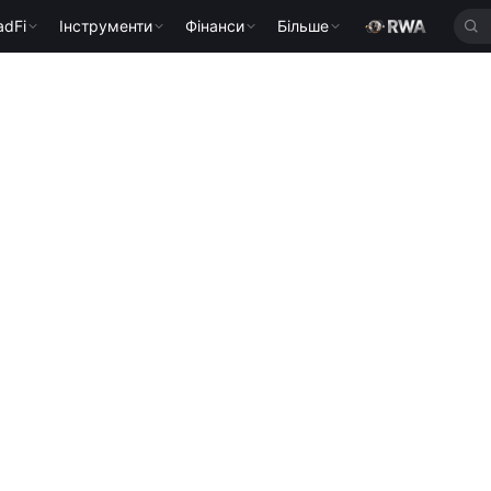
adFi
Інструменти
Фінанси
Більше