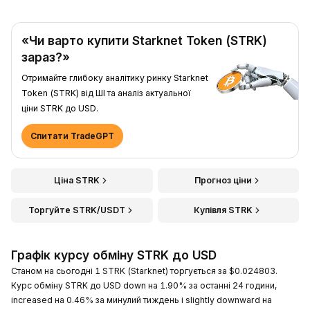
«Чи варто купити Starknet Token (STRK)
зараз?»
Отримайте глибоку аналітику ринку Starknet
Token (STRK) від ШІ та аналіз актуальної
ціни STRK до USD.
Спитати TradeGPT
Ціна STRK
Прогноз ціни
Торгуйте STRK/USDT
Купівля STRK
Графік курсу обміну STRK до USD
Станом на сьогодні 1 STRK (Starknet) торгується за $0.024803.
Курс обміну STRK до USD down на 1.90% за останні 24 години,
increased на 0.46% за минулий тиждень і slightly downward на