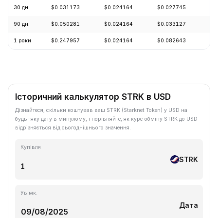
30 дн.
$0.031173
$0.024164
$0.027745
-1
90 дн.
$0.050281
$0.024164
$0.033127
-2
1 роки
$0.247957
$0.024164
$0.082643
-8
Історичний калькулятор STRK в USD
Дізнайтеся, скільки коштував ваш STRK (Starknet Token) у USD на
будь-яку дату в минулому, і порівняйте, як курс обміну STRK до USD
відрізняється від сьогоднішнього значення.
Купівля
STRK
Увімк.
Дата