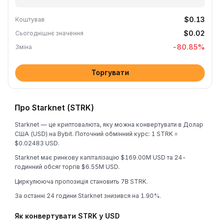
$0.13
Коштував
$0.02
Сьогоднішнє значення
-80.85
%
Зміна
Торгувати
Про Starknet (STRK)
Starknet — це криптовалюта, яку можна конвертувати в Долар
США (USD) на Bybit. Поточний обмінний курс: 1 STRK =
$0.02483 USD.
Starknet має ринкову капіталізацію $169.00M USD та 24-
годинний обсяг торгів $6.55M USD.
Циркулююча пропозиція становить 7B STRK.
За останні 24 години Starknet знизився на 1.90%.
Як конвертувати STRK у USD