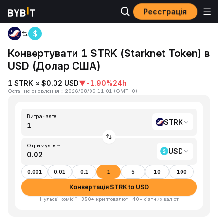
Реєстрація
Головна
STRK to USD
Конвертувати 1 STRK (Starknet Token) в
USD (Долар США)
1 STRK ≈ $0.02 USD
▼
-1.90%
24h
Останнє оновлення
：
2026/08/09 11:01
(
GMT+0
)
Витрачаєте
STRK
Отримуєте ~
USD
0.001
0.01
0.1
1
5
10
100
Конвертація STRK to USD
Нульові комісії · 350+ криптовалют · 40+ фіатних валют