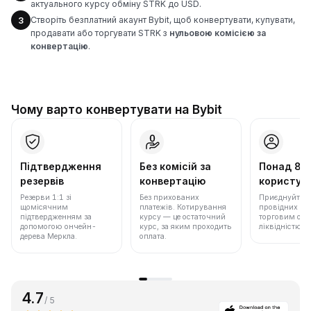
актуального курсу обміну STRK до USD.
Створіть безплатний акаунт Bybit, щоб конвертувати, купувати,
3
продавати або торгувати STRK з
нульовою комісією за
конвертацію
.
Чому варто конвертувати на Bybit
Підтвердження
Без комісій за
Понад 86
резервів
конвертацію
користува
Резерви 1:1 зі
Без прихованих
Приєднуйтеся 
щомісячним
платежів. Котирування
провідних бір
підтвердженням за
курсу — це остаточний
торговим обс
допомогою ончейн-
курс, за яким проходить
ліквідністю.
дерева Меркла.
оплата.
4.7
/ 5