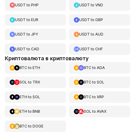
USDT
to
PHP
USDT
to
VND
USDT
to
EUR
USDT
to
GBP
USDT
to
JPY
USDT
to
AUD
USDT
to
CAD
USDT
to
CHF
Криптовалюта в криптовалюту
BTC
to
ETH
BTC
to
ADA
SOL
to
TRX
BTC
to
SOL
ETH
to
SOL
BTC
to
XRP
ETH
to
BNB
SOL
to
AVAX
BTC
to
DOGE