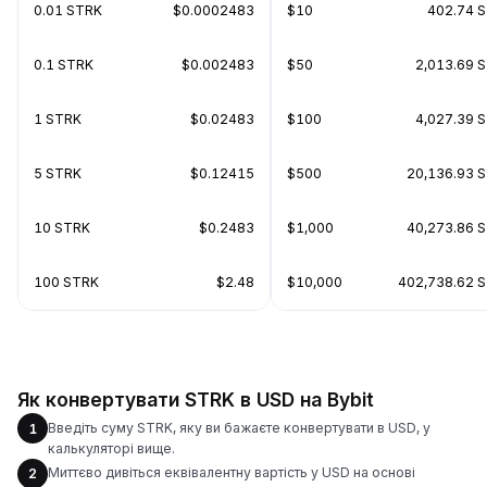
0.01 STRK
$0.0002483
$10
402.74 
0.1 STRK
$0.002483
$50
2,013.69 
1 STRK
$0.02483
$100
4,027.39 
5 STRK
$0.12415
$500
20,136.93 
10 STRK
$0.2483
$1,000
40,273.86 
100 STRK
$2.48
$10,000
402,738.62 
Як конвертувати STRK в USD на Bybit
Введіть суму STRK, яку ви бажаєте конвертувати в USD, у
1
калькуляторі вище.
Миттєво дивіться еквівалентну вартість у USD на основі
2