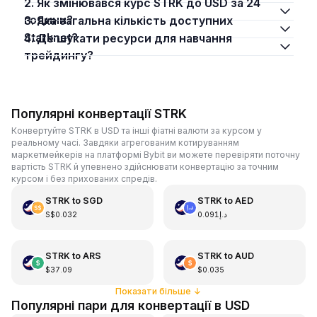
2. Як змінювався курс STRK до USD за 24
години?
3. Яка загальна кількість доступних
Starknet?
4. Де шукати ресурси для навчання
трейдингу?
Популярні конвертації STRK
Конвертуйте STRK в USD та інші фіатні валюти за курсом у
реальному часі. Завдяки агрегованим котируванням
маркетмейкерів на платформі Bybit ви можете перевіряти поточну
вартість STRK й упевнено здійснювати конвертацію за точним
курсом і без прихованих спредів.
STRK
to
SGD
STRK
to
AED
S$0.032
د.إ0.091
STRK
to
ARS
STRK
to
AUD
$37.09
$0.035
Показати більше
↓
Популярні пари для конвертації в USD