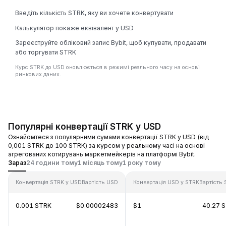
Введіть кількість STRK, яку ви хочете конвертувати
Калькулятор покаже еквівалент у USD
Зареєструйте обліковий запис Bybit, щоб купувати, продавати
або торгувати STRK
Курс STRK до USD оновлюється в режимі реального часу на основі
ринкових даних.
Популярні конвертації STRK у USD
Ознайомтеся з популярними сумами конвертації STRK у USD (від
0,001 STRK до 100 STRK) за курсом у реальному часі на основі
агрегованих котирувань маркетмейкерів на платформі Bybit.
Зараз
24 години тому
1 місяць тому
1 року тому
Конвертація STRK у USD
Вартість USD
Конвертація USD у STRK
Вартість
0.001 STRK
$0.00002483
$1
40.27 