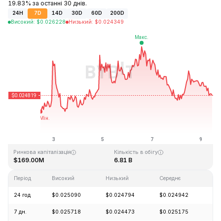
19.83% за останні 30 днів.
24H
7D
14D
30D
60D
200D
Високий
:
$
0.026228
Низький
:
$
0.024349
Останнє оновлення: 2026-08-09, 11:01 GMT+0
Історичний максимум
Історичний мінімум
$4.41
$0.023949
Ринкова капіталізація
Кількість в обігу
$169.00M
6.81 B
Період
Високий
Низький
Середнє
Зм
24 год
$0.025090
$0.024794
$0.024942
-1
7 дн.
$0.025718
$0.024473
$0.025175
+0