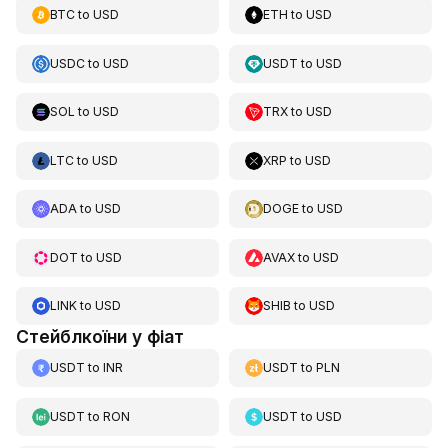
BTC
to
USD
ETH
to
USD
USDC
to
USD
USDT
to
USD
SOL
to
USD
TRX
to
USD
LTC
to
USD
XRP
to
USD
ADA
to
USD
DOGE
to
USD
DOT
to
USD
AVAX
to
USD
LINK
to
USD
SHIB
to
USD
Стейблкоїни у фіат
USDT
to
INR
USDT
to
PLN
USDT
to
RON
USDT
to
USD