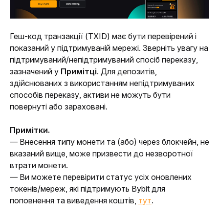
Геш-код транзакції (TXID) має бути перевірений і 
показаний у підтримуваній мережі. Зверніть увагу на 
підтримуваний/непідтримуваний спосіб переказу, 
зазначений у 
Примітці
. Для депозитів, 
здійснюваних з використанням непідтримуваних 
способів переказу, активи не можуть бути 
повернуті або зараховані.
Примітки.
— Внесення типу монети та (або) через блокчейн, не 
вказаний вище, може призвести до незворотної 
втрати монети.
— Ви можете перевірити статус усіх оновлених 
токенів/мереж, які підтримують Bybit для 
поповнення та виведення коштів, 
тут
.