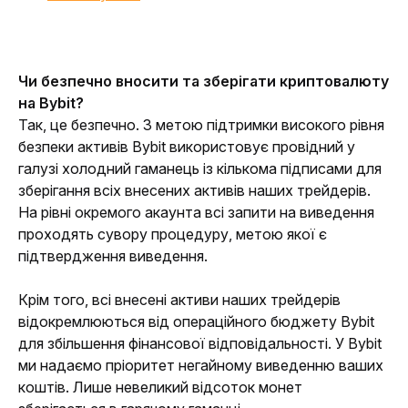
Чи безпечно вносити та зберігати криптовалюту 
на Bybit?
Так, це безпечно. З метою підтримки високого рівня 
безпеки активів Bybit використовує провідний у 
галузі холодний гаманець із кількома підписами для 
зберігання всіх внесених активів наших трейдерів. 
На рівні окремого акаунта всі запити на виведення 
проходять сувору процедуру, метою якої є 
підтвердження виведення.
Крім того, всі внесені активи наших трейдерів 
відокремлюються від операційного бюджету Bybit 
для збільшення фінансової відповідальності. У Bybit 
ми надаємо пріоритет негайному виведенню ваших 
коштів. Лише невеликий відсоток монет 