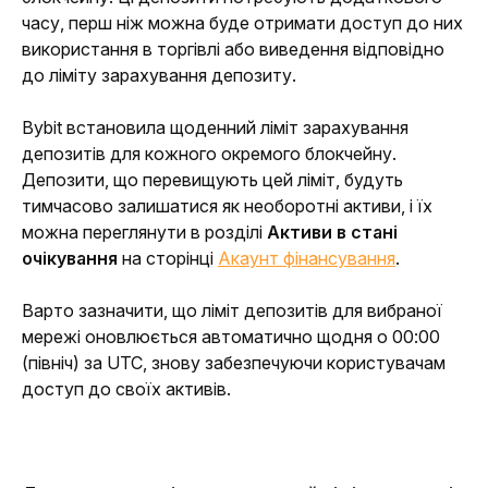
часу, перш ніж можна буде отримати доступ до них 
використання в торгівлі або виведення відповідно 
до ліміту зарахування депозиту.
Bybit встановила щоденний ліміт зарахування 
депозитів для кожного окремого блокчейну. 
Депозити, що перевищують цей ліміт, будуть 
тимчасово залишатися як необоротні активи, і їх 
можна переглянути в розділі 
Активи в стані 
очікування
 на сторінці 
Акаунт фінансування
.
Варто зазначити, що ліміт депозитів для вибраної 
мережі оновлюється автоматично щодня о 00:00 
(північ) за UTC, знову забезпечуючи користувачам 
доступ до своїх активів.