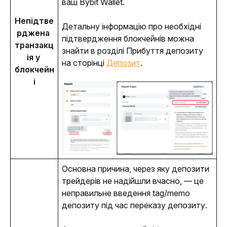
ваш Bybit Wallet. 
Непідтве
Детальну інформацію про необхідні 
рджена 
підтвердження блокчейнів можна 
транзакц
знайти в розділі Прибуття депозиту 
ія у 
на сторінці 
Депозит
.
блокчейн
і
Основна причина, через яку депозити 
трейдерів не надійшли вчасно, — це 
неправильне введення tag/memo 
депозиту під час переказу депозиту. 