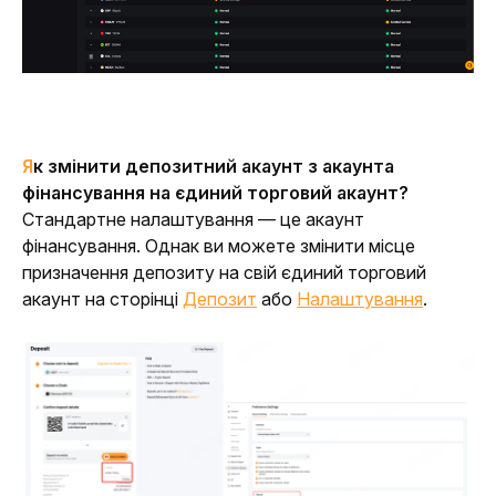
​
Як змінити депозитний акаунт з акаунта 
фінансування на єдиний торговий акаунт? 
Стандартне налаштування — це акаунт 
фінансування. Однак ви можете змінити місце 
призначення депозиту на свій єдиний торговий 
акаунт на сторінці 
Депозит
 або 
Налаштування
.