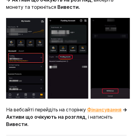
монету та торкніться 
Вивести.
На вебсайті перейдіть на сторінку 
Фінансування
 → 
Активи що очікують на розгляд
, і натисніть 
Вивести
.