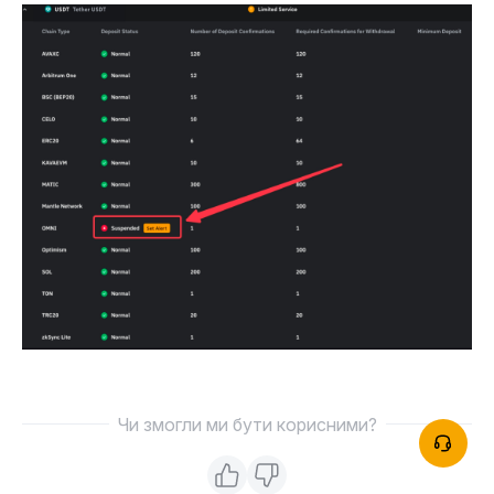
Чи змогли ми бути корисними?