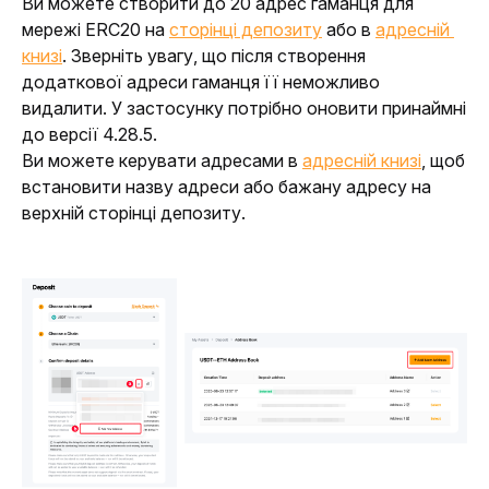
Ви можете створити до 20 адрес гаманця для 
мережі ERC20 на 
сторінці депозиту
 або в 
адресній 
книзі
. Зверніть увагу, що після створення 
додаткової адреси гаманця її неможливо 
видалити. У застосунку потрібно оновити принаймні 
до версії 4.28.5.
Ви можете керувати адресами в 
адресній книзі
, щоб 
встановити назву адреси або бажану адресу на 
верхній сторінці депозиту.