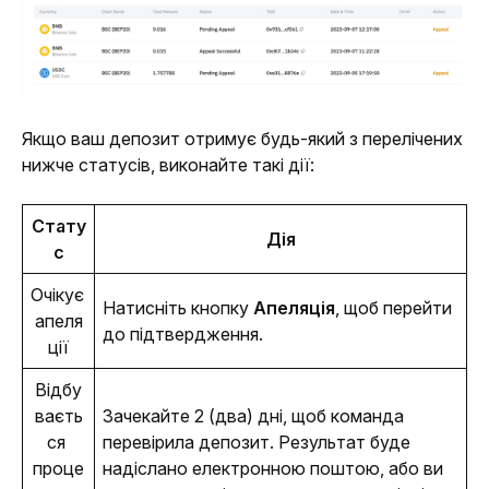
Якщо ваш депозит отримує будь-який з перелічених 
нижче статусів, виконайте такі дії:
Стату
Дія
с
Очікує 
Натисніть кнопку 
Апеляція
, щоб перейти 
апеля
до підтвердження.
ції
Відбу
ваєть
Зачекайте 2 (два) дні, щоб команда 
ся 
перевірила депозит. Результат буде 
проце
надіслано електронною поштою, або ви 