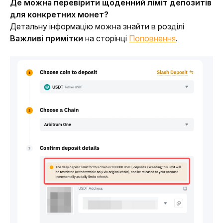
Де можна перевірити щоденний ліміт депозитів 
для конкретних монет?
Детальну інформацію можна знайти в розділі 
Важливі примітки
 на сторінці 
Поповнення
.