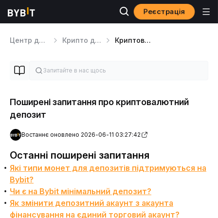
Реєстрація
Центр допомоги
Крипто депозити/виведення коштів
Криптовалютні депозити в мережі
Поширені запитання про криптовалютний
депозит
Востаннє оновлено 2026-06-11 03:27:42
Останні поширені запитання
Які типи монет для депозитів підтримуються на
Bybit?
Чи є на Bybit мінімальний депозит?
Як змінити депозитний акаунт з акаунта
фінансування на єдиний торговий акаунт?