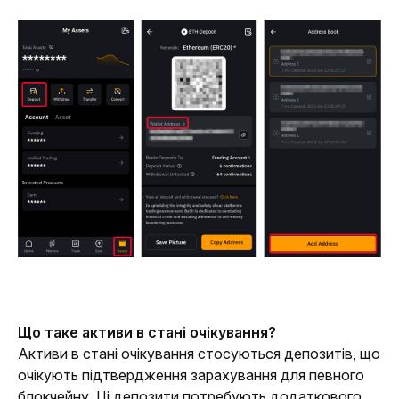
Що таке активи в стані очікування?
Активи в стані очікування стосуються депозитів, що 
очікують підтвердження зарахування для певного 
блокчейну. Ці депозити потребують додаткового 