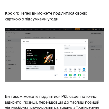
Крок 4:
 Тепер ви можете поділитися своєю 
карткою з підсумками угоди.
Ви також можете поділитися P&L своєї поточної 
відкритої позиції, перейшовши до таблиці позицій 
під графіком і натиснувши на значок «Поділитися» 