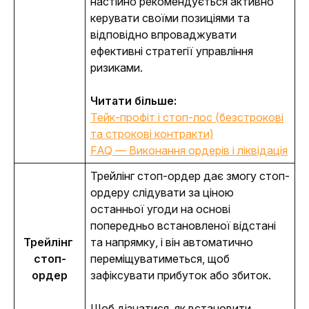
настійно рекомендується активно 
керувати своїми позиціями та 
відповідно впроваджувати 
ефективні стратегії управління 
ризиками.
Читати більше:
Тейк-профіт і стоп-лос (безстрокові
та строкові контракти)
FAQ — Виконання ордерів і ліквідація
Трейлінг стоп-ордер дає змогу стоп-
ордеру слідувати за ціною 
останньої угоди на основі 
попередньо встановленої відстані 
Трейлінг 
та напрямку, і він автоматично 
стоп-
переміщуватиметься, щоб 
ордер
зафіксувати прибуток або збиток.
Щоб дізнатися, як встановити 