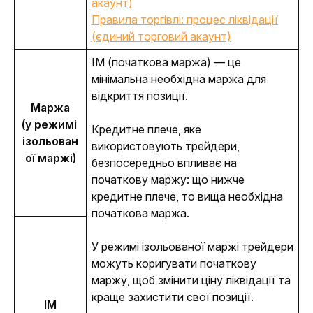
акаунт)
Правила торгівлі: процес ліквідації
(єдиний торговий акаунт)
IM (початкова маржа) — це 
мінімальна необхідна маржа для 
відкриття позиції.
Маржа
(у режимі 
Кредитне плече, яке 
ізольован
використовують трейдери, 
ої маржі)
безпосередньо впливає на 
початкову маржу: що нижче 
кредитне плече, то вища необхідна 
початкова маржа.
У режимі ізольованої маржі трейдери 
можуть коригувати початкову 
маржу, щоб змінити ціну ліквідації та 
краще захистити свої позиції.
IM