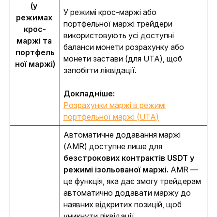
(у 
У режимі крос-маржі або 
режимах 
портфельної маржі трейдери 
крос-
використовують усі доступні 
маржі та 
баланси монети розрахунку або 
портфель
монети застави (для UTA), щоб 
ної маржі)
запобігти ліквідації.
Докладніше: 
Розрахунки маржі в режимі
портфельної маржі (UTA)
Автоматичне додавання маржі 
(AMR) доступне лише для 
безстрокових контрактів USDT у 
режимі ізольованої маржі. 
AMR — 
це функція, яка дає змогу трейдерам 
автоматично додавати маржу до 
наявних відкритих позицій, щоб 
уникнути ліквідації. 