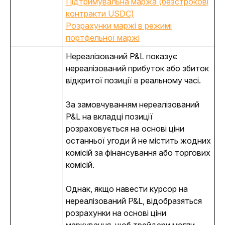
Підтримувальна маржа (безстрокові
контракти USDC)
Розрахунки маржі в режимі
портфельної маржі
Нереалізований P&L показує 
нереалізований прибуток або збиток 
відкритої позиції в реальному часі. 
За замовчуванням нереалізований 
P&L на вкладці позиції 
розраховується на основі ціни 
останньої угоди й не містить жодних 
комісій за фінансування або торгових 
комісій. 
Однак, якщо навести курсор на 
нереалізований P&L, відобразяться 
розрахунки на основі ціни 