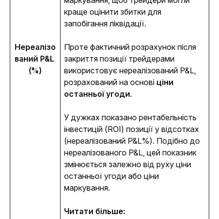
маркування, щоб трейдери могли 
краще оцінити збитки для 
запобігання ліквідації.
Нереалізо
Проте фактичний розрахунок після 
ваний P&L 
закриття позиції трейдерами 
(%)
використовує нереалізований P&L, 
розрахований на основі 
ціни 
останньої угоди
. 
У дужках показано рентабельність 
інвестицій (ROI) позиції у відсотках 
(нереалізований P&L%). Подібно до 
нереалізованого P&L, цей показник 
змінюється залежно від руху ціни 
останньої угоди або ціни 
маркування. 
Читати більше: