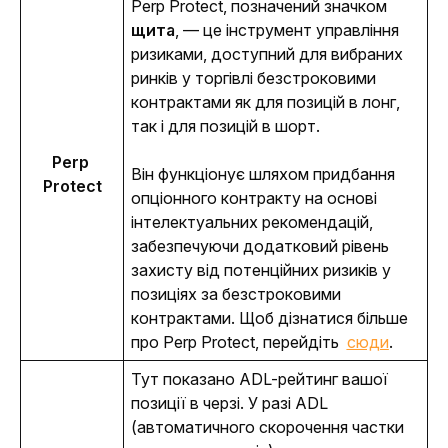
Perp Protect, позначений значком 
щита
, — це інструмент управління 
ризиками, доступний для вибраних 
ринків у торгівлі безстроковими 
контрактами як для позицій в лонг, 
так і для позицій в шорт. 
Perp 
Він функціонує шляхом придбання 
Protect
опціонного контракту на основі 
інтелектуальних рекомендацій, 
забезпечуючи додатковий рівень 
захисту від потенційних ризиків у 
позиціях за безстроковими 
контрактами. Щоб дізнатися більше 
про Perp Protect, перейдіть  
сюди
.
Тут показано ADL-рейтинг вашої 
позиції в черзі. У разі ADL 
(автоматичного скорочення частки 