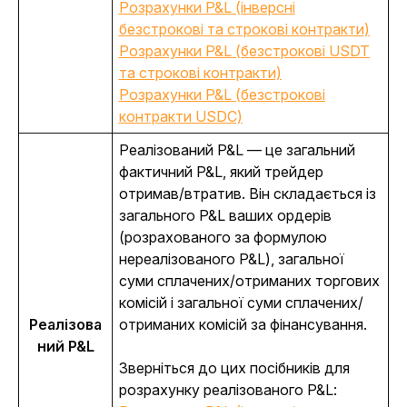
Розрахунки P&L (інверсні
безстрокові та строкові контракти)
Розрахунки P&L (безстрокові USDT
та строкові контракти)
Розрахунки P&L (безстрокові
контракти USDC)
Реалізований P&L — це загальний 
фактичний P&L, який трейдер 
отримав/втратив. Він складається із 
загального P&L ваших ордерів 
(розрахованого за формулою 
нереалізованого P&L), загальної 
суми сплачених/отриманих торгових 
комісій і загальної суми сплачених/
Реалізова
отриманих комісій за фінансування.
ний P&L
Зверніться до цих посібників для 
розрахунку реалізованого P&L: 