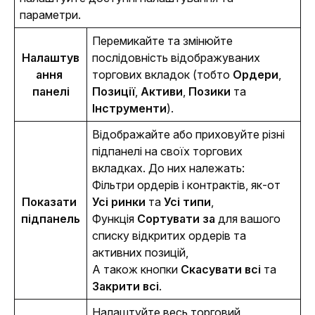
параметри.
Перемикайте та змінюйте 
Налаштув
послідовність відображуваних 
ання 
торгових вкладок (тобто 
Ордери
, 
панелі
Позиції
, 
Активи
, 
Позики
 та 
Інструменти
).
Відображайте або приховуйте різні 
підпанелі на своїх торгових 
вкладках. До них належать:
Фільтри ордерів і контрактів, як-от
Показати 
Усі ринки
та
Усі типи
,
підпанель
Функція
Сортувати за
для вашого
списку відкритих ордерів та
активних позицій,
А також кнопки
Скасувати всі
та
Закрити всі
.
Налаштуйте весь торговий 