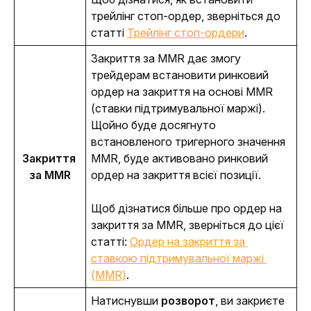
трейлінг стоп-ордер, зверніться до 
статті 
Трейлінг стоп-ордери
.
Закриття за MMR дає змогу 
трейдерам встановити ринковий 
ордер на закриття на основі MMR 
(ставки підтримувальної маржі). 
Щойно буде досягнуто 
встановленого тригерного значення 
Закриття 
MMR, буде активовано ринковий 
за MMR
ордер на закриття всієї позиції.
Щоб дізнатися більше про ордер на 
закриття за MMR, зверніться до цієї 
статті:
Ордер на закриття за 
ставкою підтримувальної маржі 
(MMR)
.
Натиснувши 
розворот
, ви закриєте 