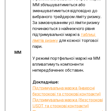
MM збільшуватиметься або 
зменшуватиметься відповідно до 
вибраного трейдером ліміту ризику. 
За замовчуванням усі ліміти ризику 
починаються з найнижчого рівня 
підтримувальної маржі в 
таблиці 
лімітів ризику
 для кожної торгової 
пари.
MM
У режимі портфельної маржі на MM 
впливатимуть компоненти 
непередбачених обставин.
Докладніше: 
Підтримувальна маржа (інверсні
безстрокові та строкові контракти)
Підтримувальна маржа (безстрокові
USDT та строкові контракти)