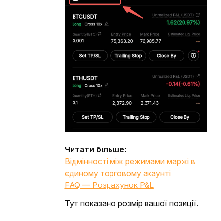
Читати більше:
Відмінності між режимами маржі в
єдиному торговому акаунті
FAQ — Розрахунок P&L
Тут показано розмір вашої позиції.