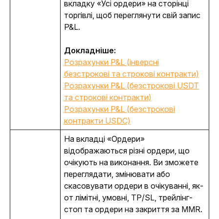
вкладку «Усі ордери» на сторінці 
торгівлі, щоб переглянути свій запис 
P&L.
Докладніше: 
Розрахунки P&L (інверсні
безстрокові та строкові контракти)
Розрахунки P&L (безстрокові USDT
та строкові контракти)
Розрахунки P&L (безстрокові
контракти USDC)
На вкладці «Ордери» 
відображаються різні ордери, що 
очікують на виконання. Ви зможете 
переглядати, змінювати або 
скасовувати ордери в очікуванні, як-
от лімітні, умовні, TP/SL, трейлінг-
стоп та ордери на закриття за MMR.