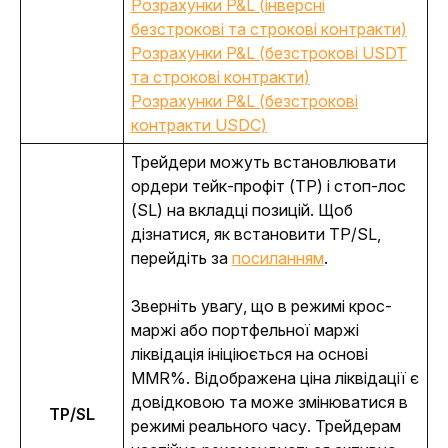
Розрахунки P&L (інверсні
безстрокові та строкові контракти)
Розрахунки P&L (безстрокові USDT
та строкові контракти)
Розрахунки P&L (безстрокові
контракти USDC)
Трейдери можуть встановлювати 
ордери тейк-профіт (TP) і стоп-лос 
(SL) на вкладці позицій. Щоб 
дізнатися, як встановити TP/SL, 
перейдіть за 
посиланням
.
Зверніть увагу, що в режимі крос-
маржі або портфельної маржі 
ліквідація ініціюється на основі 
MMR%. Відображена ціна ліквідації є 
довідковою та може змінюватися в 
TP/SL
режимі реального часу. Трейдерам 