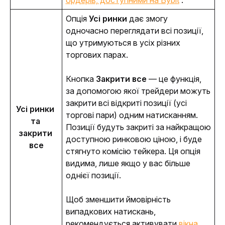
ордерів, доступними на Bybit
.
Опція
 Усі ринки 
дає змогу 
одночасно переглядати всі позиції, 
що утримуються в усіх різних 
торгових парах. 
Кнопка 
Закрити все
 — це функція, 
за допомогою якої трейдери можуть 
закрити всі відкриті позиції (усі 
Усі ринки 
торгові пари) одним натисканням. 
та 
Позиції будуть закриті за найкращою 
закрити 
доступною ринковою ціною, і буде 
все
стягнуто комісію тейкера. Ця опція 
видима, лише якщо у вас більше 
однієї позиції.
Щоб зменшити ймовірність 
випадкових натискань, 
рекомендується активувати 
вікна 