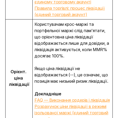
єдиному торговому акаунті
Правила торгівлі: процес ліквідації
(єдиний торговий акаунт)
Користувачам крос-маржі та 
портфельної маржі слід пам'ятати, 
що орієнтовна ціна ліквідації 
відображається лише для довідки, а 
ліквідація активується, коли MMR% 
досягає 100%.
Якщо ціна ліквідації не 
Орієнт. 
відображається (--), це означає, що 
ціна 
позиція має низький ризик ліквідації.
ліквідації
Докладніше
FAQ — Виконання ордерів і ліквідація
Розрахунок ціни ліквідації в режимі
ізольованої маржі (єдиний торговий