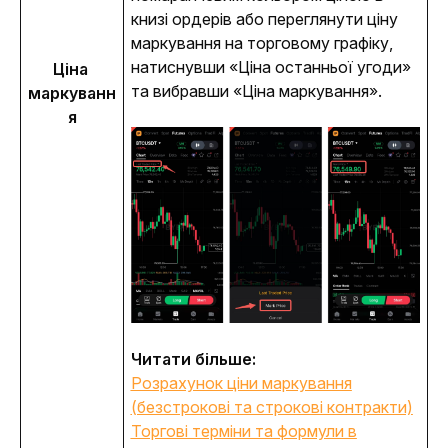
книзі ордерів або переглянути ціну 
маркування на торговому графіку, 
натиснувши «Ціна останньої угоди» 
Ціна 
та вибравши «Ціна маркування».
маркуванн
я
Читати більше:
Розрахунок ціни маркування
(безстрокові та строкові контракти)
Торгові терміни та формули в