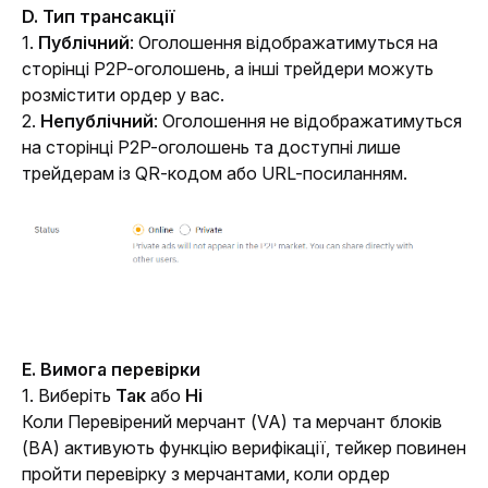
D. Тип трансакції
1. 
Публічний
: Оголошення відображатимуться на 
сторінці P2P-оголошень, а інші трейдери можуть 
розмістити ордер у вас.
2. 
Непублічний
: Оголошення не відображатимуться 
на сторінці P2P-оголошень та доступні лише 
трейдерам із QR-кодом або URL-посиланням. 
E. Вимога перевірки
1. Виберіть 
Так
 або 
Ні
Коли Перевірений мерчант (VA) та мерчант блоків 
(BA) активують функцію верифікації, тейкер повинен 
пройти перевірку з мерчантами, коли ордер 