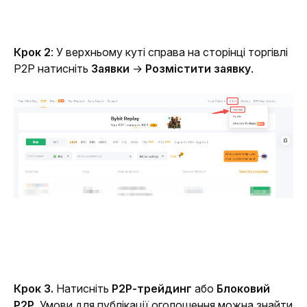
Крок 2
: У верхньому куті справа на сторінці торгівлі 
P2P натисніть 
Заявки 
→ 
Розмістити заявку
.
Крок 3.
 Натисніть 
P2P-трейдинг
 або 
Блоковий 
P2P
. Умови для публікації оголошення можна знайти 