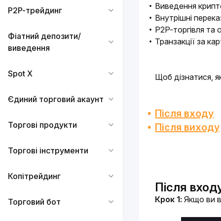
Виведення крипт
P2P-трейдинг
Внутрішні перека
P2P-торгівля та
Фіатний депозити/
Транзакції за ка
виведення
Spot X
Щоб дізнатися, як
Єдиний торговий акаунт
Після входу
Торгові продукти
Після виходy
Торгові інструменти
Копітрейдинг
Після вход
Крок 1:
 Якщо ви в
Торговий бот