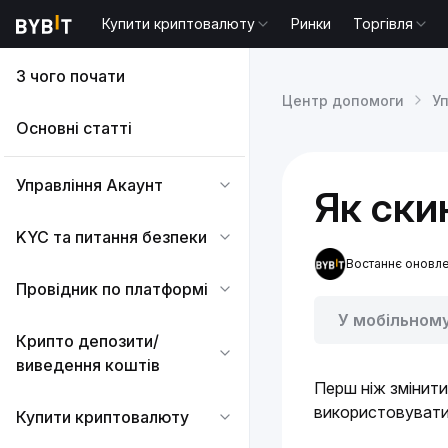
Купити криптовалюту
Ринки
Торгівля
З чого почати
Центр допомоги
У
Основні статті
Управління Акаунт
Як ски
KYC та питання безпеки
Востаннє оновле
Провідник по платформі
У мобільном
Крипто депозити/
виведення коштів
Перш ніж змінити
використовувати 
Купити криптовалюту