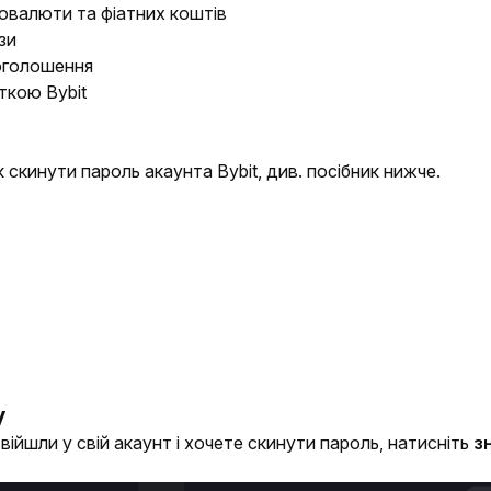
овалюти та фіатних коштів
зи
 оголошення
рткою Bybit
 скинути пароль акаунта Bybit, див. посібник нижче.
у
війшли у свій акаунт і хочете скинути пароль, натисніть 
з