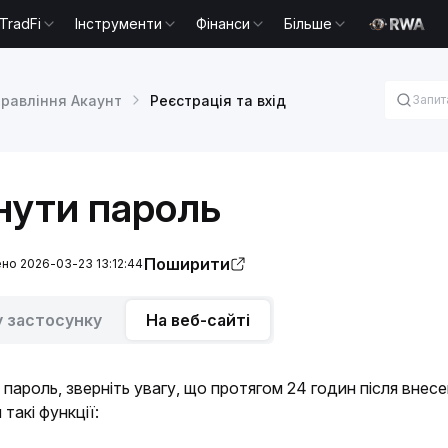
TradFi
Інструменти
Фінанси
Більше
правління Акаунт
Реєстрація та вхід
нути пароль
Поширити
но 2026-03-23 13:12:44
у застосунку
На веб-сайті
 пароль, зверніть увагу, що протягом 24 годин після внес
такі функції: