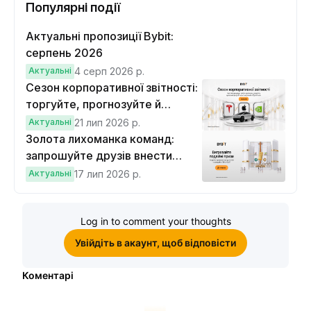
Популярні події
Актуальні пропозиції Bybit:
серпень 2026
Актуальні
4 серп 2026 р.
Сезон корпоративної звітності:
торгуйте, прогнозуйте й
вигравайте Cybertruck
Актуальні
21 лип 2026 р.
Золота лихоманка команд:
запрошуйте друзів внести
депозит на $100 і торгувати на
Актуальні
17 лип 2026 р.
$10, щоб виграти подвійні
винагороди
Log in to comment your thoughts
Увійдіть в акаунт, щоб відповісти
Коментарі