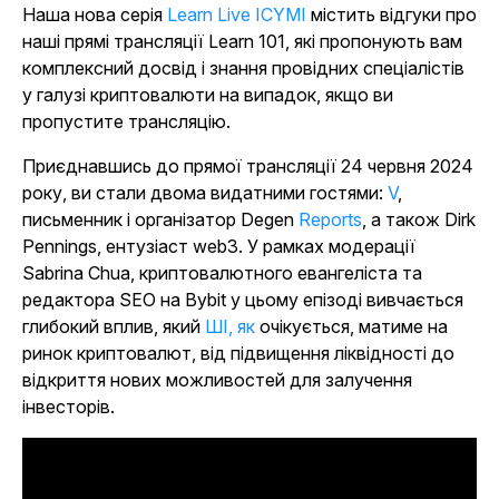
Наша нова серія
Learn Live ICYMI
містить відгуки про
наші
прямі трансляції
Learn 101
, які пропонують вам
комплексний досвід і знання провідних спеціалістів
у галузі криптовалюти на випадок, якщо ви
пропустите трансляцію.
Приєднавшись до прямої трансляції 24 червня 2024
року, ви стали двома видатними гостями:
V
,
письменник і організатор Degen
Reports
, а також Dirk
Pennings, ентузіаст web3. У рамках модерації
Sabrina Chua, криптовалютного евангеліста та
редактора SEO на Bybit у цьому епізоді вивчається
глибокий вплив, який
ШІ
, як
очікується, матиме на
ринок криптовалют, від підвищення ліквідності до
відкриття нових можливостей для залучення
інвесторів.