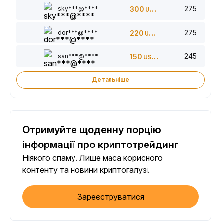
275
sky***@****
300
USDT
275
dor***@****
220
USDT
245
san***@****
150
USDT
Детальніше
Отримуйте щоденну порцію
інформації про криптотрейдинг
Ніякого спаму. Лише маса корисного
контенту та новини криптогалузі.
Зареєструватися