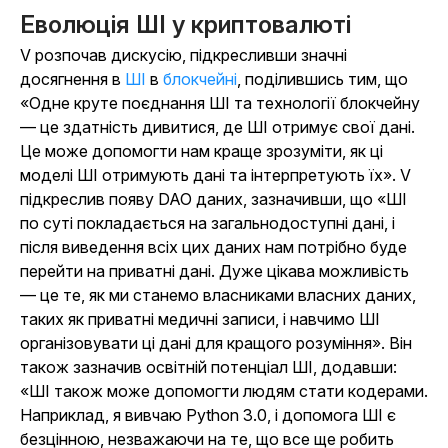
Еволюція ШІ у криптовалюті
V розпочав дискусію, підкресливши значні
досягнення в
ШІ
в
блокчейні
, поділившись тим, що
«Одне круте поєднання ШІ та технології блокчейну
— це здатність дивитися, де ШІ отримує свої дані.
Це може допомогти нам краще зрозуміти, як ці
моделі ШІ отримують дані та інтерпретують їх». V
підкреслив появу DAO даних, зазначивши, що «ШІ
по суті покладається на загальнодоступні дані, і
після виведення всіх цих даних нам потрібно буде
перейти на приватні дані. Дуже цікава можливість
— це те, як ми станемо власниками власних даних,
таких як приватні медичні записи, і навчимо ШІ
організовувати ці дані для кращого розуміння». Він
також зазначив освітній потенціал ШІ, додавши:
«ШІ також може допомогти людям стати кодерами.
Наприклад, я вивчаю Python 3.0, і допомога ШІ є
безцінною, незважаючи на те, що все ще робить