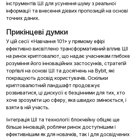
інструментів ШІ для усунення шуму з реальної
інформації та внесення дієвих пропозицій на основі
точних даних.
Прикінцеві думки
У цій сесії «Навчання
101
»
у прямому ефірі
ефективно висвітлено трансформативний вплив ШІ
на ринок криптовалют, що надає учасникам глибоке
розуміння його інноваційних застосунків, стратегій
торгівлі на основі ШІ та досягнень на Bybit, які
покращують досвід користувачів. Оскільки
криптовалютний ландшафт продовжує
розвиватися, ці дискусії є безцінними для тих, хто
хоче зрозуміти цю сферу, яка швидко змінюється, і
взяти в ній участь.
Інтеграція ШІ та технології блокчейну обіцяє ще
більше інновацій, роблячи ринок доступнішим і
ефективнішим як для новачків, так і для досвідчених