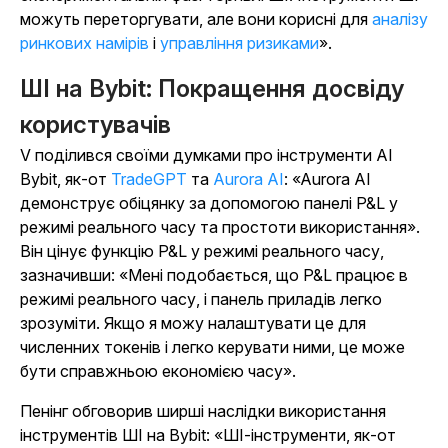
можуть переторгувати, але вони корисні для
аналізу
ринкових намірів
і
управління ризиками
».
ШІ на Bybit: Покращення досвіду
користувачів
V поділився своїми думками про інструменти AI
Bybit, як-от
TradeGPT
та
Aurora AI
: «Aurora AI
демонструє обіцянку за допомогою панелі P&L у
режимі реального часу та простоти використання».
Він цінує функцію P&L у режимі реального часу,
зазначивши: «Мені подобається, що P&L працює в
режимі реального часу, і панель приладів легко
зрозуміти. Якщо я можу налаштувати це для
численних токенів і легко керувати ними, це може
бути справжньою економією часу».
Пенінг обговорив ширші наслідки використання
інструментів ШІ на Bybit: «ШІ-інструменти, як-от