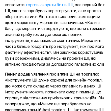
копіювати
торгові акаунти ботів ШІ
, але перший бот
ШІ, якого я спробував переторгувати, а не просто
зберігати актив». Він також висловив скептицизм
щодо маркетингу мерчантів, зазначивши: «Коли я
бачу, що мерчанти стверджують, що вони отримали
значний прибуток за допомогою певних
інструментів, я залишаюся скептичним. Маркетинг
часто більше говорить про інструмент, ніж про його
фактичну ефективність». Він закликає користувачів
бути обережними, дивлячись на проєкти ШІ, які
активно продаються за допомогою галасливих слів.
Пенінг додав уявлення про вплив ШІ на торгівлю:
«Інструменти ШІ дуже корисні для ончейн-торгівлі,
що може бути складно через складність даних. Ці
інструменти можуть позначати смарт-гаманці, що
спрощує відстеження прибуткових транзакцій». Він
попереджає, що «Ми все ще перебуваємо на
експериментальній фазі торгівлі ШІ. Інструменти ШІ