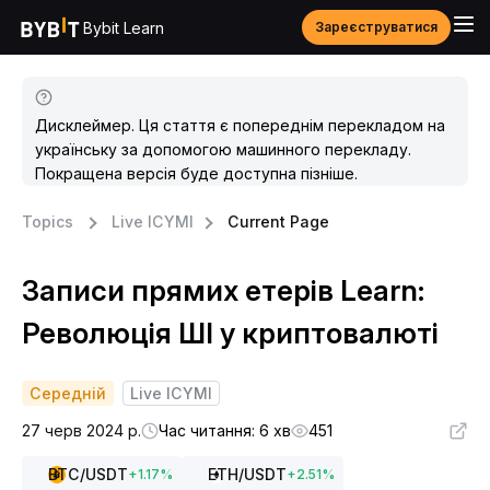
Bybit Learn
Зареєструватися
Дисклеймер. Ця стаття є попереднім перекладом на
українську за допомогою машинного перекладу.
Покращена версія буде доступна пізніше.
Topics
Live ICYMI
Current Page
Записи прямих етерів Learn:
Революція ШІ у криптовалюті
Середній
Live ICYMI
27 черв 2024 р.
Час читання: 6 хв
451
BTC
/USDT
ETH
/USDT
+
1.17
%
+
2.51
%