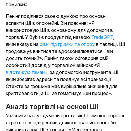
помилки».
Пенінг поділився своєю думкою про основні
аспекти ШІ в блокчейні. Він пояснив: «Я
використовую ШІ в основному для допомоги в
торгівлі. У Bybit є продукт під назвою
TradeGPT
,
який вказує
на
рівні підтримки та опору
в таблиці. ШІ
продовжує вчитися та вдосконалюватися, і він
досить точний». Пенінг також обговорив свій
особистий досвід у торгівлі ончейном: «Я
відстежую гаманці
за допомогою інструмента ШІ,
який зберігає адреси та поєднує всі транзакції.
Стежте за грошима має вирішальне значення для
криптовалюти, а ШІ автоматизує цей процес».
Аналіз торгівлі на основі ШІ
Учасники панелі думали про те, як ШІ змінює торгові
стратегії. V підкреслив деякі інноваційні способи
використання ШІ в торгівлі: «Мені вдалося