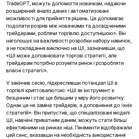
TradeGPT, можуть допомогти новачкам, надаючи
розширений аналіз даних і автоматизовані
можливості для прийняття рішень. Це допомагає
подолати розрив між новачками та досвідченими
трейдерами, роблячи торгівлю доступнішою». Він
наголошує на важливості розробки набору навичок,
а не покладання виключно на ШІ, зазначивши, що
«ШІ може доповнювати торгові стратегії, але
трейдерам потрібно розуміти ринок і розробляти
власні стратегії».
V закінчив сесію, підкресливши потенціал ШІ в
торгівлі криптовалютою: «ШІ як інструмент є
безцінним і стає ще більшим у міру його розвитку.
Однак це не заміна трейдерів, а доповнення до їхніх
стратегій». Він припустив, що спеціалізовані моделі
ШІ, навчені приватним даним, можуть стати більш
ефективними на ринках ніші. Пеніменти відображали
цей сенс, вказавши на необхідність використання