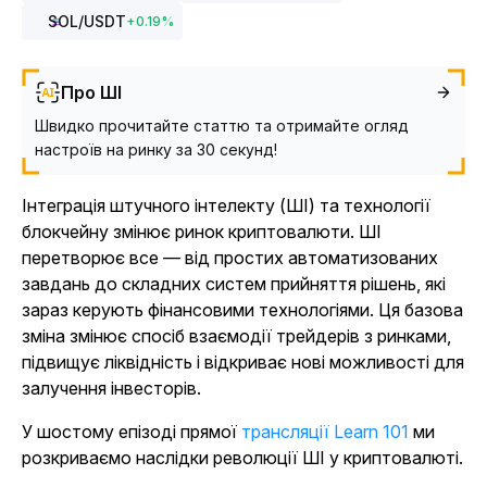
SOL
/USDT
+
0.19
%
Про ШІ
Швидко прочитайте статтю та отримайте огляд
настроїв на ринку за 30 секунд!
Інтеграція штучного інтелекту (ШІ) та технології
блокчейну змінює ринок криптовалюти. ШІ
перетворює все — від простих автоматизованих
завдань до складних систем прийняття рішень, які
зараз керують фінансовими технологіями. Ця базова
зміна змінює спосіб взаємодії трейдерів з ринками,
підвищує ліквідність і відкриває нові можливості для
залучення інвесторів.
У шостому епізоді прямої
трансляції
Learn 101
ми
розкриваємо наслідки революції ШІ у криптовалюті.