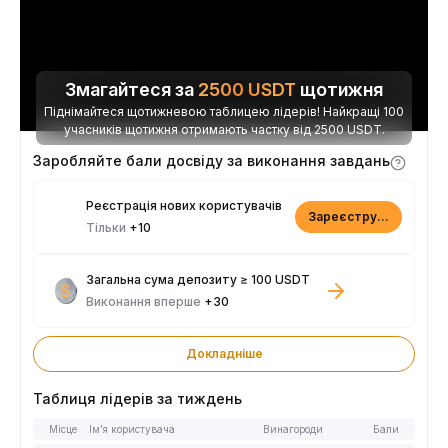
Змагайтеся за
2500
USDT
щотижня
Піднімайтеся щотижневою таблицею лідерів! Найкращі 100
учасників щотижня отримають частку від 2500 USDT.
Заробляйте бали досвіду за виконання завдань
Реєстрація нових користувачів
Зареєструватися
Тільки
+10
Загальна сума депозиту ≥ 100 USDT
Виконання вперше
+30
Докладніше
Таблиця лідерів за тиждень
Місце
Ім’я користувача
Винагороди
Бали