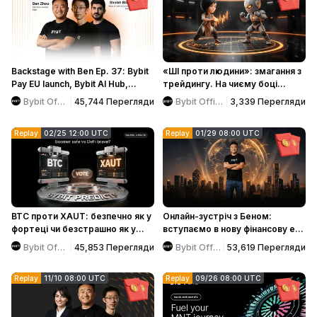
Backstage with Ben Ep. 37: Bybit
«ШІ проти людини»: змагання з
Pay EU launch, Bybit AI Hub,
трейдингу. На чиєму боці
TradFi Combo Bot & more
перевага?
Bybit Official
45,744
Перегляди
Bybit Official
3,339
Перегляди
product updates!
Replay
02/25 12:00 UTC
Replay
01/29 08:00 UTC
BTC проти XAUT: безпечно як у
Онлайн-зустріч з Беном:
фортеці чи безстрашно як у
вступаємо в нову фінансову еру
DeFi?
з BUIDL. Заберіть частку
Bybit Official
45,853
Перегляди
Bybit Official
53,619
Перегляди
винагород на суму 10 000 USDT
Replay
11/10 08:00 UTC
Replay
09/26 08:00 UTC