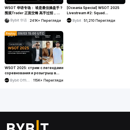
WSOT 华语专场： 谁是最佳操盘手？
[Oceania Special] WSOT 2025
围观Trader 正面交锋 高手过招，你
Livestream #2: Squad
来见证
performance unveiled with
Bybit 华语
Bybit
51,210
Перегляди
241K+
Перегляди
exciting giveaways!
Replay
09/03 15:00 UTC
WSOT 2025: стрим с легендами
соревнования и розыгрыш в
прямом эфире
Bybit Official
115K+
Перегляди