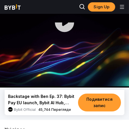
Sign Up
00:00 / 32:10
Backstage with Ben Ep. 37: Bybit
Подивитися
Pay EU launch, Bybit AI Hub,
запис
TradFi Combo Bot & more product
Bybit Official
45,744
Перегляди
updates!