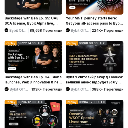
Backstage with Ben Ep. 35: UAE
Your MNT journey starts here:
SCA license, Bybit Alpha live,
Get your all-access pass to Bybit
trading updates and more!
and share $2000 in MNT live!
Bybit Official
88,658
Перегляди
Bybit Official
224K+
Перегляди
Replay
09/22 14:00 UTC
Replay
09/08 08:00 UTC
Backstage with Ben Ep. 34: Global
Bybit x світовий рекорд Гіннеса:
launches, Web3 innovation & new
великий анонс відбудеться у
records at WSOT 2025
прямому ефірі.
Bybit Official
103K+
Перегляди
Bybit Official
388K+
Перегляди
Replay
09/04 12:00 UTC
Replay
09/04 02:00 UTC