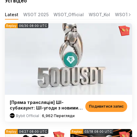
Усі відео
Latest
WSOT 2025
WSOT_Official
WSOT_Kol
WSOT_Reg
Replay
06/30 08:00 UTC
[Пряма трансляція] ШІ-
Подивитися запис
субакаунт: ШІ-угоди з новими
функціями
Bybit Official
6,962
Перегляди
Replay
04/27 08:00 UTC
Replay
03/18 08:00 UTC