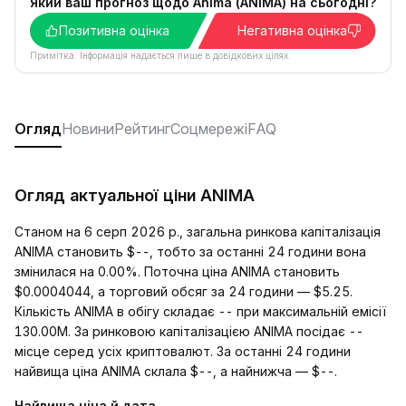
Який ваш прогноз щодо Anima (ANIMA) на сьогодні?
Позитивна оцінка
Негативна оцінка
Примітка. Інформація надається лише в довідкових цілях.
Огляд
Новини
Рейтинг
Соцмережі
FAQ
Огляд актуальної ціни ANIMA
Станом на 6 серп 2026 р., загальна ринкова капіталізація
ANIMA становить $--, тобто за останні 24 години вона
змінилася на 0.00%. Поточна ціна ANIMA становить
$0.0004044, а торговий обсяг за 24 години — $5.25.
Кількість ANIMA в обігу складає -- при максимальній емісії
130.00M. За ринковою капіталізацією ANIMA посідає --
місце серед усіх криптовалют. За останні 24 години
найвища ціна ANIMA склала $--, а найнижча — $--.
Найвища ціна й дата