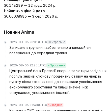
$0.148289 — 12 груд 2024 р.
Найнижча ціна й дата
$0.00038985 — 3 серп 2026 р.
Новини Anima
2026-08-05 23:01
(UTC)
Нейтрально
Записане втручання забезпечило японській єні
повернення до середини травня
2026-08-05 22:25
(UTC)
Зростання
Центральний банк Бразилії вперше за чотири засідання
поспіль знизив ключову процентну ставку на чверть
пункту після того, як нові дані показали уповільнення
економічного зростання та більш значне, ніж
очікувалося, уповільнення інфляції.
2026-08-05 21:48
(UTC)
Падіння
Кашкарі з ФРС закликає до підвищення ставок, навіть