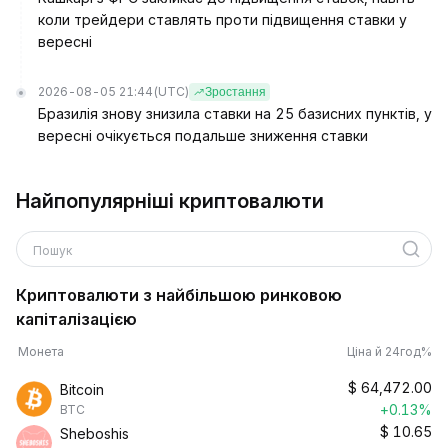
коли трейдери ставлять проти підвищення ставки у
вересні
2026-08-05 21:44
(UTC)
Зростання
Бразилія знову знизила ставки на 25 базисних пунктів, у
вересні очікується подальше зниження ставки
Найпопулярніші криптовалюти
Пошук
Криптовалюти з найбільшою ринковою
капіталізацією
Монета
Ціна й 24год%
$
64,472.00
Bitcoin
+0.13%
BTC
$
10.65
Sheboshis