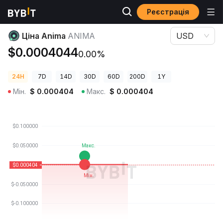
Реєстрація
Ціни криптовалют
Ціна Anima ANIMA
Ціна Anima
ANIMA
USD
$0.0004044
0.00%
24H
7D
14D
30D
60D
200D
1Y
Мін.
$
0.000404
Макс.
$
0.000404