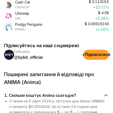
$
0.114162
Cash Cat
+23.72%
CASHCAT
$
4.08
Uniswap
+5.28%
UNI
$
0.00616193
Pudgy Penguins
+1.00%
PENGU
Підписуйтесь на наші соцмережі
Followers
+
Підписатися
@bybit_official
Поширені запитання й відповіді про
ANIMA (Anima)
1. Скільки коштує Anima сьогодні?
Станом на 6 серп 2026 р. поточна ціна Anima (ANIMA)
становить $0.0004044. За останні 24 години ціна
коливалася у діапазоні від $-- до $-- з торговим