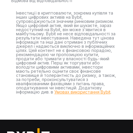
Відмова від відповідальності
Інвестиції в криптовалюти, зокрема купівля та
інших цифрових активів на Bybit,
супроводжуються значним ринковим ризиком.
Якщо цифровий актив, який ви шукаєте, зараз
недоступний на Bybit, він може з’явитися в
майбутньому. Bybit не несе відповідальності за
результати інвестування. Наведена тут цінова
інформація та інші дані отримані з публічних
джерел і надаються виключно в інформаційних
цілях. Цей контент не є фінансовою порадою,
рекомендацією чи пропозицією купити,
продати або тримати у власності будь-який
цифровий актив. Перш як торгувати або
володіти цифровими активами, інвестори
мають ретельно оцінити своє фінансове
становище й толерантність до ризику, а також,
за потреби, проконсультуватися з
кваліфікованими фахівцями з питань права,
оподаткування чи інвестицій. Додаткову
інформацію див. в
Умовах використання Bybit
.