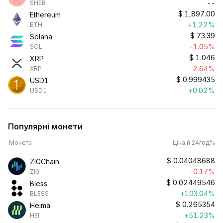
--
SHEB
$
1,897.00
Ethereum
+1.22%
ETH
$
73.39
Solana
-1.05%
SOL
$
1.046
XRP
-2.64%
XRP
$
0.999435
USD1
+0.02%
USD1
Популярні монети
Монета
Ціна й 24год%
$
0.04048688
ZIGChain
-0.17%
ZIG
$
0.02449546
Bless
+103.04%
BLESS
$
0.265354
Heima
+51.23%
HEI