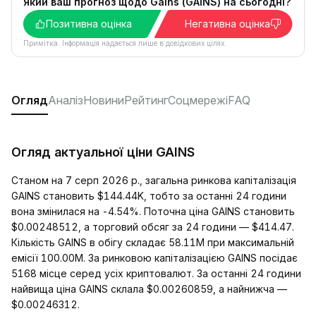
Який ваш прогноз щодо Gains (GAINS) на сьогодні?
Позитивна оцінка
Негативна оцінка
Примітка. Інформація надається лише в довідкових цілях.
Огляд
Аналіз
Новини
Рейтинг
Соцмережі
FAQ
Огляд актуальної ціни GAINS
Станом на 7 серп 2026 р., загальна ринкова капіталізація
GAINS становить $144.44K, тобто за останні 24 години
вона змінилася на -4.54%. Поточна ціна GAINS становить
$0.00248512, а торговий обсяг за 24 години — $414.47.
Кількість GAINS в обігу складає 58.11M при максимальній
емісії 100.00M. За ринковою капіталізацією GAINS посідає
5168 місце серед усіх криптовалют. За останні 24 години
найвища ціна GAINS склала $0.00260859, а найнижча —
$0.00246312.