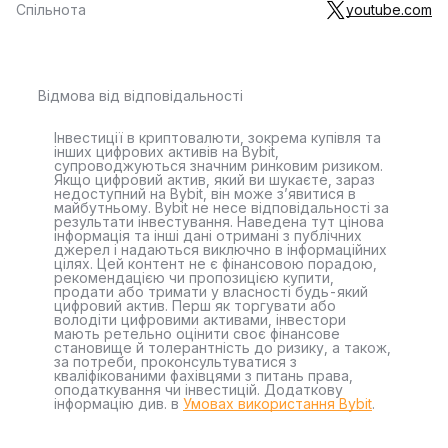
Спільнота
youtube.com
Відмова від відповідальності
Інвестиції в криптовалюти, зокрема купівля та
інших цифрових активів на Bybit,
супроводжуються значним ринковим ризиком.
Якщо цифровий актив, який ви шукаєте, зараз
недоступний на Bybit, він може з’явитися в
майбутньому. Bybit не несе відповідальності за
результати інвестування. Наведена тут цінова
інформація та інші дані отримані з публічних
джерел і надаються виключно в інформаційних
цілях. Цей контент не є фінансовою порадою,
рекомендацією чи пропозицією купити,
продати або тримати у власності будь-який
цифровий актив. Перш як торгувати або
володіти цифровими активами, інвестори
мають ретельно оцінити своє фінансове
становище й толерантність до ризику, а також,
за потреби, проконсультуватися з
кваліфікованими фахівцями з питань права,
оподаткування чи інвестицій. Додаткову
інформацію див. в
Умовах використання Bybit
.