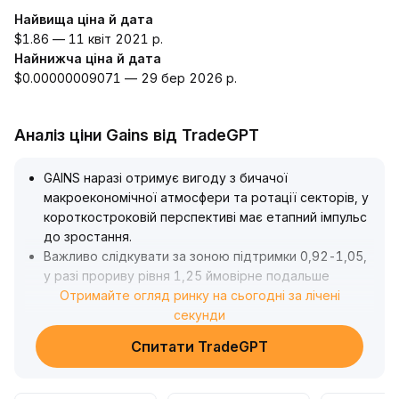
Найвища ціна й дата
$1.86 — 11 квіт 2021 р.
Найнижча ціна й дата
$0.00000009071 — 29 бер 2026 р.
Аналіз ціни Gains від TradeGPT
GAINS наразі отримує вигоду з бичачої
макроекономічної атмосфери та ротації секторів, у
короткостроковій перспективі має етапний імпульс
до зростання
.
Важливо слідкувати за зоною підтримки 0,92-1,05,
у разі прориву рівня 1,25 ймовірне подальше
розширення приросту
Отримайте огляд ринку на сьогодні за лічені
.
Оскільки спекулятивні настрої поновилися, а капітал
секунди
швидко перемикається, інвесторам
Спитати TradeGPT
рекомендується динамічно коригувати структуру
портфелю, суворо встановлювати стоп-лосс,
уникати сліпої покупки на вершинах, приділяти увагу