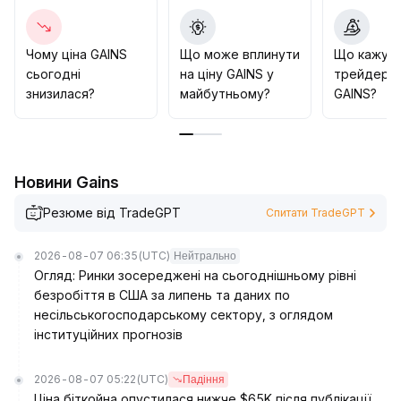
контролю відкату для досягнення оптимального
балансу ризику й прибутку
.
Чому ціна GAINS
Що може вплинути
Що кажут
сьогодні
на ціну GAINS у
трейдери 
знизилася?
майбутньому?
GAINS?
Новини Gains
Резюме від TradeGPT
Спитати TradeGPT
2026-08-07 06:35
(UTC)
Нейтрально
Огляд: Ринки зосереджені на сьогоднішньому рівні
безробіття в США за липень та даних по
несільськогосподарському сектору, з оглядом
інституційних прогнозів
2026-08-07 05:22
(UTC)
Падіння
Ціна біткойна опустилася нижче $65K після публікації