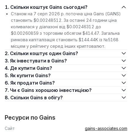
1. Скільки коштує Gains сьогодні?
Станом на 7 серп 2026 р. поточна ціна Gains (GAINS)
становить $0.00248512. За останні 24 години ціна
коливалася у діапазоні від $0.00246312 до
$0.00260859 з торговим обсягом $414.47. Загальна
ринкова капіталізація становить $144.44K із №5168
місцем у рейтингу серед інших криптовалют.
2. Скільки коштує один Gains?
3. Як інвестувати в Gains?
4. Де купити Gains?
5. Як купити Gains?
6. Як продати Gains?
7. Чи є Gains хорошою інвестицією?
8. Скільки Gains в обігу?
Ресурси по Gains
Сайт
gains-associates.com