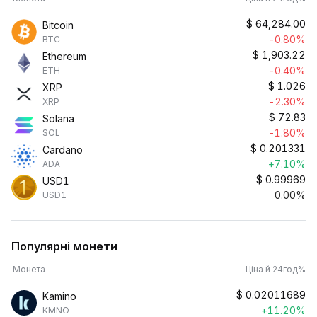
$
64,284.00
Bitcoin
-0.80%
BTC
$
1,903.22
Ethereum
-0.40%
ETH
$
1.026
XRP
-2.30%
XRP
$
72.83
Solana
-1.80%
SOL
$
0.201331
Cardano
+7.10%
ADA
$
0.99969
USD1
0.00%
USD1
Популярні монети
Монета
Ціна й 24год%
$
0.02011689
Kamino
+11.20%
KMNO