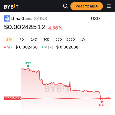
Реєстрація
Ціни криптовалют
Ціна Gains GAINS
Ціна Gains
GAINS
USD
$0.00248512
-4.56%
24H
7D
14D
30D
60D
200D
1Y
Мін.
$
0.002468
Макс.
$
0.002608