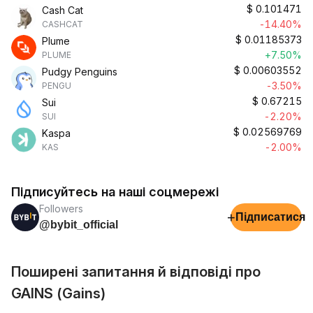
$
0.101471
Cash Cat
-14.40%
CASHCAT
$
0.01185373
Plume
+7.50%
PLUME
$
0.00603552
Pudgy Penguins
-3.50%
PENGU
$
0.67215
Sui
-2.20%
SUI
$
0.02569769
Kaspa
-2.00%
KAS
Підписуйтесь на наші соцмережі
Followers
+
Підписатися
@bybit_official
Поширені запитання й відповіді про
GAINS (Gains)