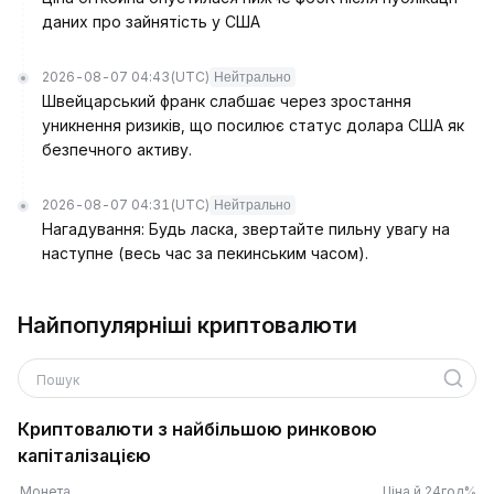
даних про зайнятість у США
2026-08-07 04:43
(UTC)
Нейтрально
Швейцарський франк слабшає через зростання
уникнення ризиків, що посилює статус долара США як
безпечного активу.
2026-08-07 04:31
(UTC)
Нейтрально
Нагадування: Будь ласка, звертайте пильну увагу на
наступне (весь час за пекинським часом).
Найпопулярніші криптовалюти
Пошук
Криптовалюти з найбільшою ринковою
капіталізацією
Монета
Ціна й 24год%