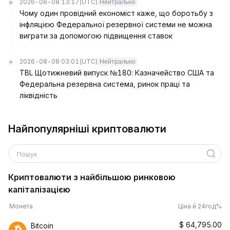
2026-08-08 13:17
(UTC)
Нейтрально
Чому один провідний економіст каже, що боротьбу з
інфляцією Федеральної резервної системи не можна
виграти за допомогою підвищення ставок
2026-08-08 03:01
(UTC)
Нейтрально
TBL Щотижневий випуск №180: Казначейство США та
Федеральна резервна система, ринок праці та
ліквідність
Найпопулярніші криптовалюти
Пошук
Криптовалюти з найбільшою ринковою
капіталізацією
Монета
Ціна й 24год%
$
64,795.00
Bitcoin