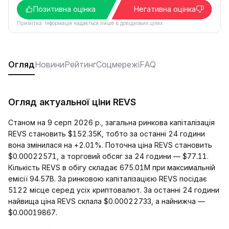
Позитивна оцінка
Негативна оцінка
Примітка. Інформація надається лише в довідкових цілях.
Огляд
Новини
Рейтинг
Соцмережі
FAQ
Огляд актуальної ціни REVS
Станом на 9 серп 2026 р., загальна ринкова капіталізація
REVS становить $152.35K, тобто за останні 24 години
вона змінилася на +2.01%. Поточна ціна REVS становить
$0.00022571, а торговий обсяг за 24 години — $77.11.
Кількість REVS в обігу складає 675.01M при максимальній
емісії 94.57B. За ринковою капіталізацією REVS посідає
5122 місце серед усіх криптовалют. За останні 24 години
найвища ціна REVS склала $0.00022733, а найнижча —
$0.00019867.