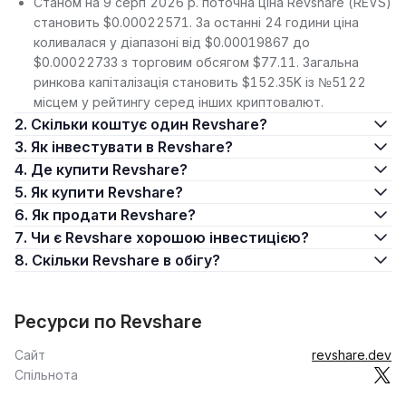
Станом на 9 серп 2026 р. поточна ціна Revshare (REVS)
становить $0.00022571. За останні 24 години ціна
коливалася у діапазоні від $0.00019867 до
$0.00022733 з торговим обсягом $77.11. Загальна
ринкова капіталізація становить $152.35K із №5122
місцем у рейтингу серед інших криптовалют.
2. Скільки коштує один Revshare?
3. Як інвестувати в Revshare?
4. Де купити Revshare?
5. Як купити Revshare?
6. Як продати Revshare?
7. Чи є Revshare хорошою інвестицією?
8. Скільки Revshare в обігу?
Ресурси по Revshare
Сайт
revshare.dev
Спільнота