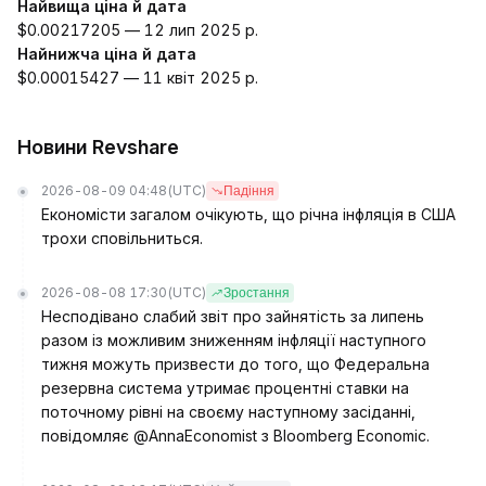
Найвища ціна й дата
$0.00217205 — 12 лип 2025 р.
Найнижча ціна й дата
$0.00015427 — 11 квіт 2025 р.
Новини Revshare
2026-08-09 04:48
(UTC)
Падіння
Економісти загалом очікують, що річна інфляція в США
трохи сповільниться.
2026-08-08 17:30
(UTC)
Зростання
Несподівано слабий звіт про зайнятість за липень
разом із можливим зниженням інфляції наступного
тижня можуть призвести до того, що Федеральна
резервна система утримає процентні ставки на
поточному рівні на своєму наступному засіданні,
повідомляє @AnnaEconomist з Bloomberg Economic.