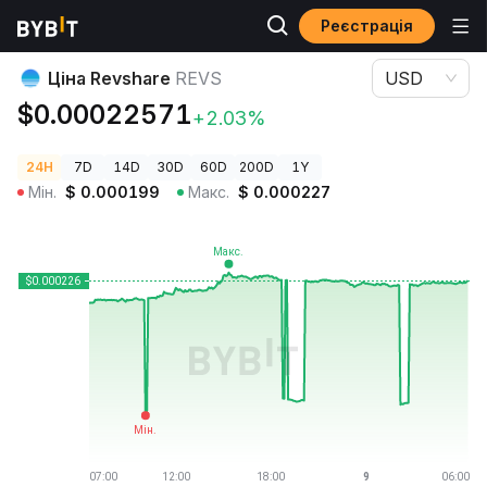
Реєстрація
Ціни криптовалют
Ціна Revshare REVS
Ціна Revshare
REVS
USD
$0.00022571
+2.03%
24H
7D
14D
30D
60D
200D
1Y
Мін.
$
0.000199
Макс.
$
0.000227