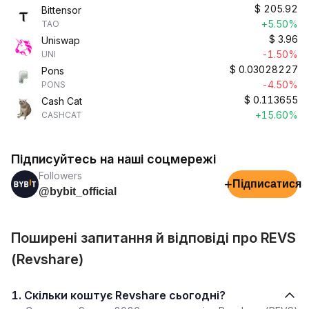
$
205.92
Bittensor
+5.50%
TAO
$
3.96
Uniswap
-1.50%
UNI
$
0.03028227
Pons
-4.50%
PONS
$
0.113655
Cash Cat
+15.60%
CASHCAT
Підписуйтесь на наші соцмережі
Followers
+
Підписатися
@bybit_official
Поширені запитання й відповіді про REVS
(Revshare)
1. Скільки коштує Revshare сьогодні?