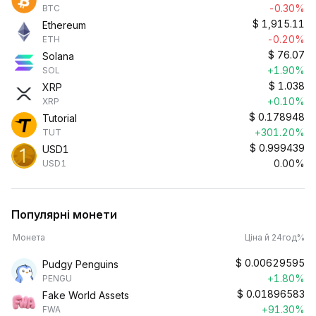
-0.30%
BTC
$
1,915.11
Ethereum
-0.20%
ETH
$
76.07
Solana
+1.90%
SOL
$
1.038
XRP
+0.10%
XRP
$
0.178948
Tutorial
+301.20%
TUT
$
0.999439
USD1
0.00%
USD1
Популярні монети
Монета
Ціна й 24год%
$
0.00629595
Pudgy Penguins
+1.80%
PENGU
$
0.01896583
Fake World Assets
+91.30%
FWA