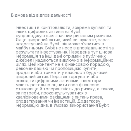
Відмова від відповідальності
Інвестиції в криптовалюти, зокрема купівля та
інших цифрових активів на Bybit,
супроводжуються значним ринковим ризиком.
Якщо цифровий актив, який ви шукаєте, зараз
недоступний на Bybit, він може з’явитися в
майбутньому. Bybit не несе відповідальності за
результати інвестування. Наведена тут цінова
інформація та інші дані отримані з публічних
джерел і надаються виключно в інформаційних
цілях. Цей контент не є фінансовою порадою,
рекомендацією чи пропозицією купити,
продати або тримати у власності будь-який
цифровий актив. Перш як торгувати або
володіти цифровими активами, інвестори
мають ретельно оцінити своє фінансове
становище й толерантність до ризику, а також,
за потреби, проконсультуватися з
кваліфікованими фахівцями з питань права,
оподаткування чи інвестицій. Додаткову
інформацію див. в Умовах використання Bybit.