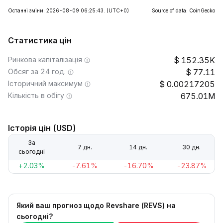
Останні зміни: 2026-08-09 06:25:43.
(UTC+0)
Source of data: CoinGecko
Статистика цін
Ринкова капіталізація
152.35K
Обсяг за 24 год.
77.11
Історичний максимум
0.00217205
Кількість в обігу
675.01M
Історія цін (USD)
За
7 дн.
14 дн.
30 дн.
сьогодні
+2.03%
-7.61%
-16.70%
-23.87%
Який ваш прогноз щодо Revshare (REVS) на
сьогодні?