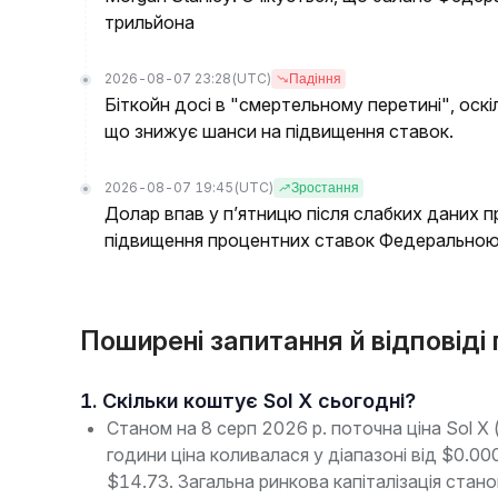
трильйона
2026-08-07 23:28
(UTC)
Падіння
Біткойн досі в "смертельному перетині", оскі
що знижує шанси на підвищення ставок.
2026-08-07 19:45
(UTC)
Зростання
Долар впав у п’ятницю після слабких даних п
підвищення процентних ставок Федерально
Поширені запитання й відповіді 
1. Скільки коштує Sol X сьогодні?
Станом на 8 серп 2026 р. поточна ціна Sol 
години ціна коливалася у діапазоні від $0.
$14.73. Загальна ринкова капіталізація стан