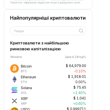
Примітка. Інформація надається лише в довідкових цілях.
Найпопулярніші криптовалюти
Пошук
Криптовалюти з найбільшою
ринковою капіталізацією
Монета
Ціна й 24год%
$
64,979.00
Bitcoin
-0.10%
BTC
$
1,918.01
Ethereum
0.00%
ETH
$
75.45
Solana
+2.40%
SOL
$
1.041
XRP
+0.60%
XRP
$
0.999711
USD1