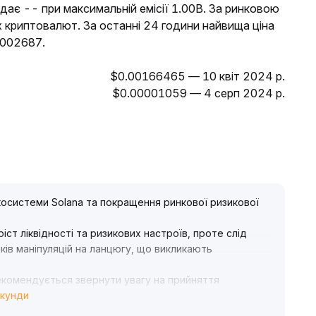
адає -- при максимальній емісії 1.00B. За ринковою
х криптовалют. За останні 24 години найвища ціна
0002687.
$0.00166465 — 10 квіт 2024 р.
$0.00001059 — 4 серп 2024 р.
екосистеми Solana та покращення ринкової ризикової
ст ліквідності та ризикових настроїв, проте слід
ків маніпуляцій на ланцюгу, що викликають
екомендується звернути увагу на прийняття
екунди
но слідкувати за динамікою ключових великих тримачів