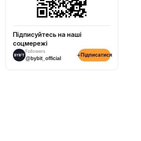
Підписуйтесь на наші
соцмережі
Followers
+
Підписатися
@bybit_official