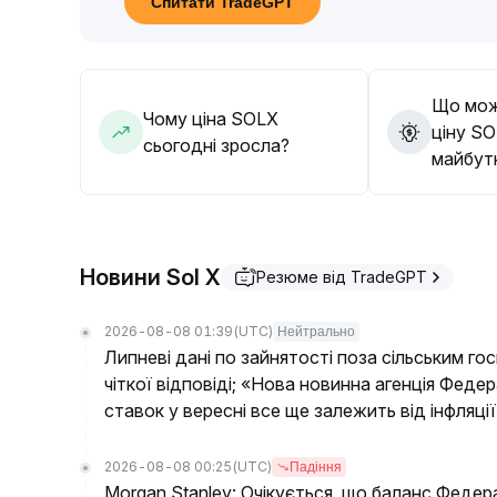
Спитати TradeGPT
Рекомендації щодо дій: у короткостроковому 
проаналізувати розподіл ліквідності та глибин
волатильності, грамотно розподіляти позиції,
уникати довіри лише одному аналітичному дже
Що мож
основним критерієм для портфеля є розвиток 
Чому ціна SOLX
ціну SO
звертати увагу на нові можливості після прор
сьогодні зросла?
майбут
за діапазоном 4,80–6,00 USDT)
.
Новини Sol X
Резюме від TradeGPT
2026-08-08 01:39
(UTC)
Нейтрально
Липневі дані по зайнятості поза сільським г
чіткої відповіді; «Нова новинна агенція Феде
ставок у вересні все ще залежить від інфляції
2026-08-08 00:25
(UTC)
Падіння
Morgan Stanley: Очікується, що баланс Федер