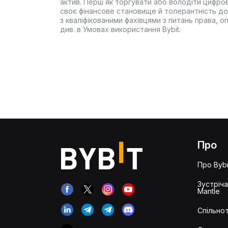
актив. Перш як торгувати або володіти цифро
своє фінансове становище й толерантність до
з кваліфікованими фахівцями з питань права, 
див. в Умовах використання Bybit.
Про
Про Bybi
Зустріч
Mantle
Спільнот