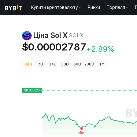
Купити криптовалюту
Ринки
Торгівля
T
Ціни криптовалют
Ціна Sol X SOLX
Ціна Sol X
SOLX
$0.00002787
+2.89%
24H
7D
14D
30D
60D
200D
1Y