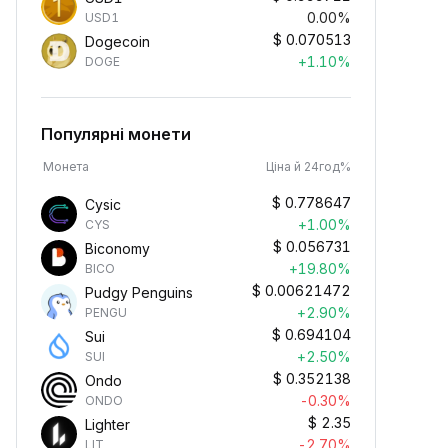
0.00%
USD1
$
0.070513
Dogecoin
+1.10%
DOGE
Популярні монети
Монета
Ціна й 24год%
$
0.778647
Cysic
+1.00%
CYS
$
0.056731
Biconomy
+19.80%
BICO
$
0.00621472
Pudgy Penguins
+2.90%
PENGU
$
0.694104
Sui
+2.50%
SUI
$
0.352138
Ondo
-0.30%
ONDO
$
2.35
Lighter
-2.70%
LIT