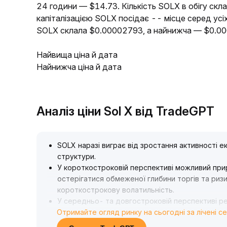
24 години — $14.73. Кількість SOLX в обігу скл
капіталізацією SOLX посідає -- місце серед усі
SOLX склала $0.00002793, а найнижча — $0.0
Найвища ціна й дата
Найнижча ціна й дата
Аналіз ціни Sol X від TradeGPT
SOLX наразі виграє від зростання активності 
структури
.
У короткостроковій перспективі можливий прирі
остерігатися обмеженої глибини торгів та ризи
короткострокову волатильність
.
У середньо- та довгостроковій перспективі р
Отримайте огляд ринку на сьогодні за лічені с
основними інституціями та рух капіталу, уваж
та змінами макро-постачання
.