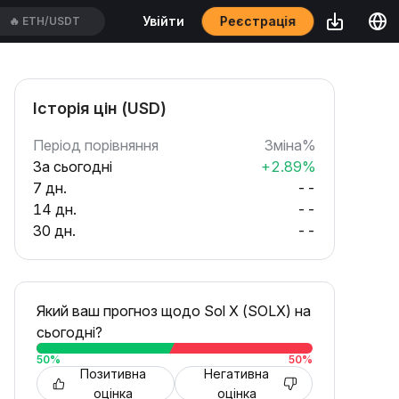
Реєстрація
Увійти
🔥
CYSUSDT
Історія цін (USD)
Період порівняння
Зміна%
За сьогодні
+2.89%
7 дн.
--
14 дн.
--
30 дн.
--
Який ваш прогноз щодо Sol X (SOLX) на
сьогодні?
50
%
50
%
Позитивна
Негативна
оцінка
оцінка