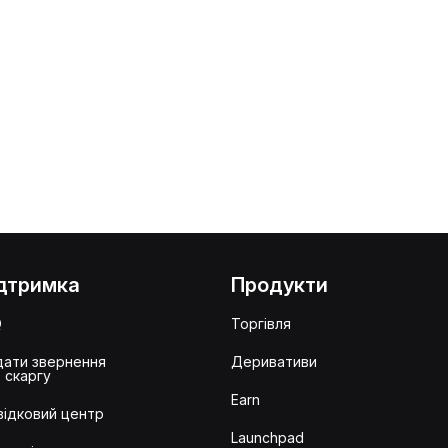
дтримка
Продукти
Q
Торгівля
ати звернення
Деривативи
 скаргу
Earn
ідковий центр
Launchpad