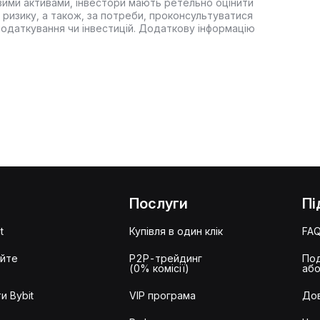
вими активами, інвестори мають ретельно оцінити
 ризику, а також, за потреби, проконсультуватися
оподаткування чи інвестицій. Додаткову інформацію
Послуги
Пі
t
Купівля в один клік
FA
айте
P2P-трейдинг
Под
(0% комісії)
або
и Bybit
VIP програма
Дов