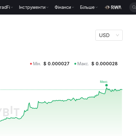
radFi
Інструменти
Фінанси
Більше
USD
Мін.
$
0.000027
Макс.
$
0.000028