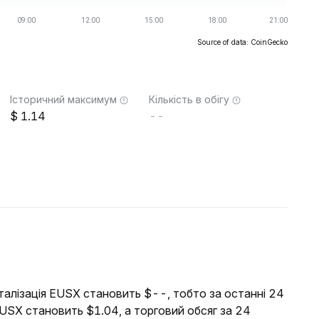
Source of data: CoinGecko
Історичний максимум
Кількість в обігу
1.14
--
італізація EUSX становить $--, тобто за останні 24
EUSX становить $1.04, а торговий обсяг за 24