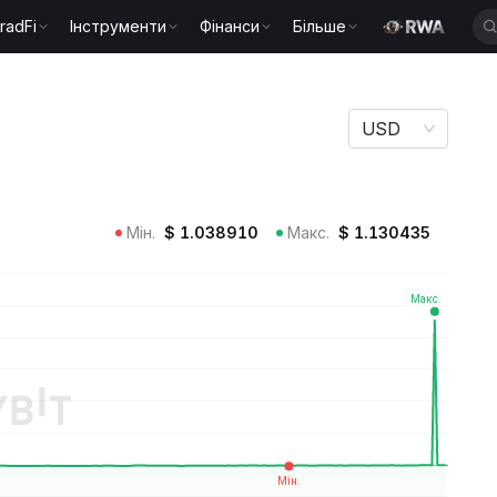
radFi
Інструменти
Фінанси
Більше
USD
Мін.
$
1.038910
Макс.
$
1.130435