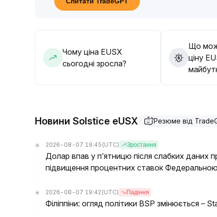
Спитати TradeGPT
опору на 3
.
10, рівень підтримки на 2
.
65, динамічно коригуйте позиції
.
Що мож
Чому ціна EUSX
ціну EU
сьогодні зросла?
майбут
Новини Solstice eUSX
Резюме від Trade
2026-08-07 19:45
(UTC)
Зростання
Долар впав у п’ятницю після слабких даних п
підвищення процентних ставок Федерально
2026-08-07 19:42
(UTC)
Падіння
Філіппіни: огляд політики BSP змінюється – St