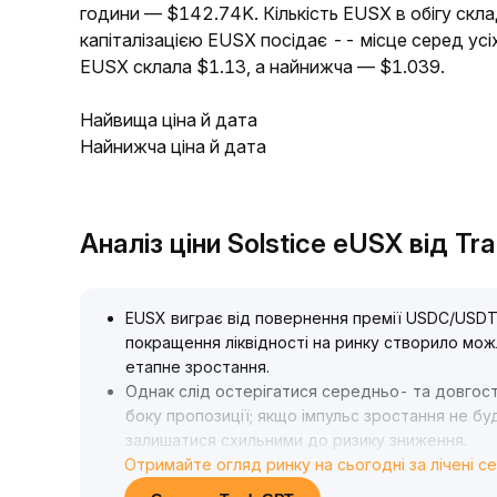
години — $142.74K. Кількість EUSX в обігу скла
капіталізацією EUSX посідає -- місце серед усі
EUSX склала $1.13, а найнижча — $1.039.
Найвища ціна й дата
Найнижча ціна й дата
Аналіз ціни Solstice eUSX від T
EUSX виграє від повернення премії USDC/USDT
покращення ліквідності на ринку створило можл
етапне зростання
.
Однак слід остерігатися середньо- та довгост
боку пропозиції; якщо імпульс зростання не бу
залишатися схильними до ризику зниження
.
Отримайте огляд ринку на сьогодні за лічені с
Рекомендація: короткостроково варто активно
та довгостроковій перспективі залишайтеся о