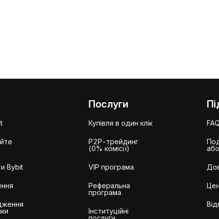
Послуги
Пі
t
Купівля в один клік
FA
айте
P2P-трейдинг
Под
(0% комісії)
або
и Bybit
VIP програма
Дов
ення
Реферальна
Цен
програма
дження
Від
ики
Інституційні
послуги