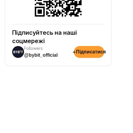
Підписуйтесь на наші
соцмережі
Followers
+
Підписатися
@bybit_official