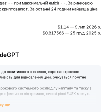
дає -- при максимальній емісії --. За ринковою
х криптовалют. За останні 24 години найвища ціна
$1.14 — 9 лип 2026 р.
$0.817566 — 25 груд 2025 р.
radeGPT
 до позитивного значення, короткострокове
ивість для відновлення ціни, очікується помітне
рокового системного розподілу капіталу та тиску з
де ефективно підтримано, високі рівні EUSX можуть
екунди
 скористатися вікном для відновлення, у середньо-
бережними, звертайте увагу на ключовий рівень