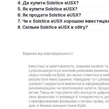
4. Де купити Solstice eUSX?
5. Як купити Solstice eUSX?
6. Як продати Solstice eUSX?
7. Чи є Solstice eUSX хорошою інвестиці
8. Скільки Solstice eUSX в обігу?
Відмова від відповідальності
Інвестиції в криптовалюти, зокрема купівля та 
супроводжуються значним ринковим ризиком. 
недоступний на Bybit, він може з’явитися в ма
результати інвестування. Наведена тут цінова 
джерел і надаються виключно в інформаційних
рекомендацією чи пропозицією купити, прода
актив. Перш як торгувати або володіти цифро
своє фінансове становище й толерантність до
з кваліфікованими фахівцями з питань права, 
див. в Умовах використання Bybit.