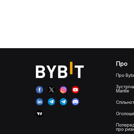
Про
Про Bybi
Зустріч
Mantle
Спільнот
Оголош
Попере
про риз