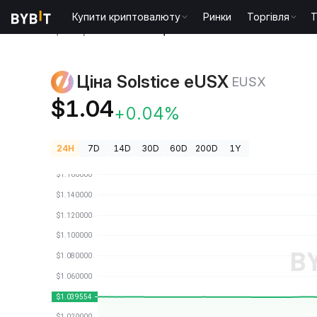
Купити криптовалюту
Ринки
Торгівля
T
Ціни криптовалют
Ціна Solstice eUSX EUSX
Ціна Solstice eUSX
EUSX
$1.04
+0.04%
24H
7D
14D
30D
60D
200D
1Y