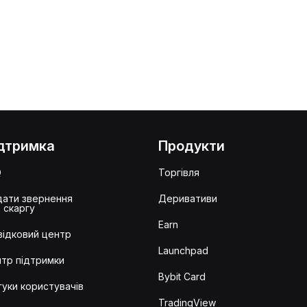
дтримка
Продукти
Q
Торгівля
ати звернення
Деривативи
 скаргу
Earn
ідковий центр
Launchpad
тр підтримки
Bybit Card
гуки користувачів
TradingView