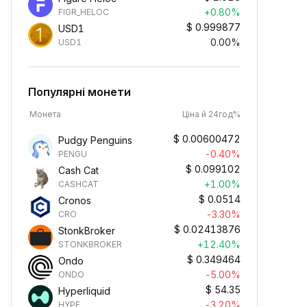
+0.80%
FIGR_HELOC
$
0.999877
USD1
0.00%
USD1
Популярні монети
Монета
Ціна й 24год%
$
0.00600472
Pudgy Penguins
-0.40%
PENGU
$
0.099102
Cash Cat
+1.00%
CASHCAT
$
0.0514
Cronos
-3.30%
CRO
$
0.02413876
StonkBroker
+12.40%
STONKBROKER
$
0.349464
Ondo
-5.00%
ONDO
$
54.35
Hyperliquid
-3.20%
HYPE