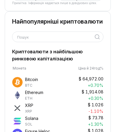
Примітка. Інформація надається лише в довідкових цілях.
Найпопулярніші криптовалюти
Пошук
Криптовалюти з найбільшою
ринковою капіталізацією
Монета
Ціна й 24год%
$
64,972.00
Bitcoin
+0.70%
BTC
$
1,914.08
Ethereum
+0.30%
ETH
$
1.026
XRP
-1.10%
XRP
$
73.78
Solana
+1.30%
SOL
$
1.028
Figure Heloc