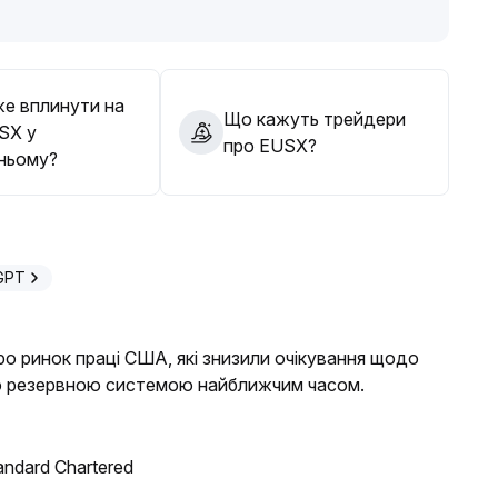
е вплинути на
Що кажуть трейдери
SX у
про EUSX?
ньому?
GPT
ро ринок праці США, які знизили очікування щодо
ю резервною системою найближчим часом.
andard Chartered