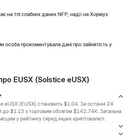
є на тлі слабких даних NFP, надії на Хормуз
и особа прокоментувала дані про зайнятість у
про EUSX (Solstice eUSX)
?
ice eUSX (EUSX) становить $1.04. За останні 24
39 до $1.13 з торговим обсягом $142.74K. Загальна
 місцем у рейтингу серед інших криптовалют.