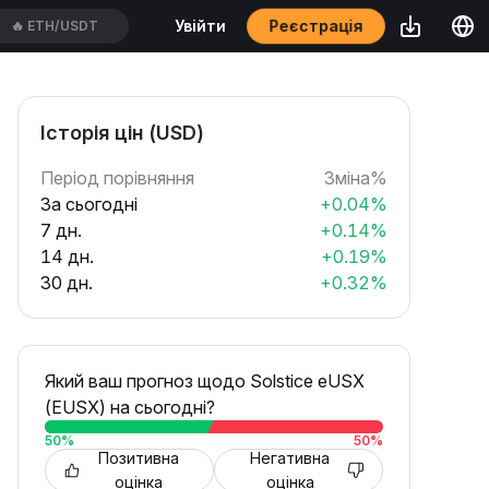
Реєстрація
Увійти
🔥
SPCXUSDT
Історія цін (USD)
Період порівняння
Зміна%
За сьогодні
+0.04%
7 дн.
+0.14%
14 дн.
+0.19%
30 дн.
+0.32%
Який ваш прогноз щодо Solstice eUSX
(EUSX) на сьогодні?
50
%
50
%
Позитивна
Негативна
оцінка
оцінка