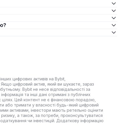
єю?
інших цифрових активів на Bybit,
Якщо цифровий актив, який ви шукаєте, зараз
йбутньому. Bybit не несе відповідальності за
інформація та інші дані отримані з публічних
 цілях. Цей контент не є фінансовою порадою,
ти або тримати у власності будь-який цифровий
вими активами, інвестори мають ретельно оцінити
 ризику, а також, за потреби, проконсультуватися
оподаткування чи інвестицій. Додаткову інформацію