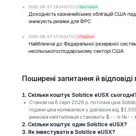
2026-08-07 19:24
(UTC)
Зростання
Доходність казначейських облігацій США пада
знижують ризики для ФРС
2026-08-07 17:50
(UTC)
Падіння
Найближча до Федеральної резервної систем
несільськогосподарському секторі США
Поширені запитання й відповіді 
1. Скільки коштує Solstice eUSX сьогодні
Станом на 8 серп 2026 р. поточна ціна Solst
години ціна коливалася у діапазоні від $1.0
ринкова капіталізація становить $-- із №--
2. Скільки коштує один Solstice eUSX?
3. Як інвестувати в Solstice eUSX?