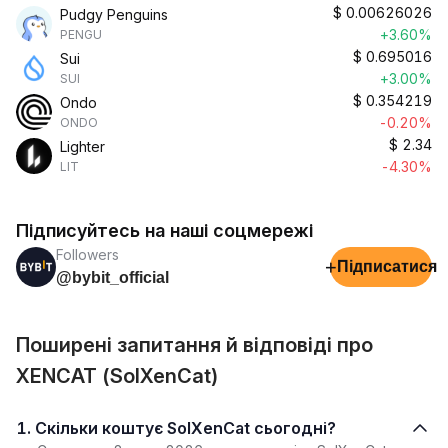
$
0.00626026
Pudgy Penguins
+3.60%
PENGU
$
0.695016
Sui
+3.00%
SUI
$
0.354219
Ondo
-0.20%
ONDO
$
2.34
Lighter
-4.30%
LIT
Підписуйтесь на наші соцмережі
Followers
+
Підписатися
@bybit_official
Поширені запитання й відповіді про
XENCAT (SolXenCat)
1. Скільки коштує SolXenCat сьогодні?