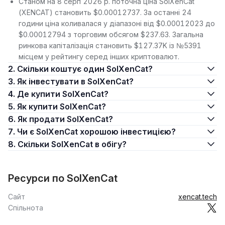
Станом на 8 серп 2026 р. поточна ціна SolXenCat
(XENCAT) становить $0.00012737. За останні 24
години ціна коливалася у діапазоні від $0.00012023 до
$0.00012794 з торговим обсягом $237.63. Загальна
ринкова капіталізація становить $127.37K із №5391
місцем у рейтингу серед інших криптовалют.
2. Скільки коштує один SolXenCat?
3. Як інвестувати в SolXenCat?
4. Де купити SolXenCat?
5. Як купити SolXenCat?
6. Як продати SolXenCat?
7. Чи є SolXenCat хорошою інвестицією?
8. Скільки SolXenCat в обігу?
Ресурси по SolXenCat
Сайт
xencat.tech
Спільнота