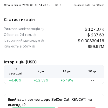
Останні зміни: 2026-08-08 14:26:55.
(UTC+0)
Source of data: CoinGecko
Статистика цін
Ринкова капіталізація
127.37K
Обсяг за 24 год.
237.63
Історичний максимум
0.00330416
Кількість в обігу
999.97M
Історія цін (USD)
За
7 дн.
14 дн.
30 дн.
сьогодні
+4.46%
+12.53%
+5.49%
--
Який ваш прогноз щодо SolXenCat (XENCAT) на
сьогодні?