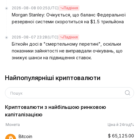
2026-08-08 00:25
(UTC)
Падіння
Morgan Stanley: Очікується, що баланс Федеральної
резервної системи скоротиться на $1.5 трильйона
2026-08-07 23:28
(UTC)
Падіння
Біткойн досі в "смертельному перетині", оскільки
показники зайнятості не виправдали очікувань, що
знижує шанси на підвищення ставок.
Найпопулярніші криптовалюти
Пошук
Криптовалюти з найбільшою ринковою
капіталізацією
Монета
Ціна й 24год%
$
65,125.00
Bitcoin