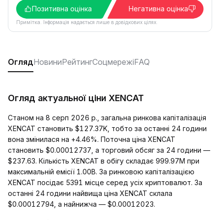
Позитивна оцінка
Негативна оцінка
Примітка. Інформація надається лише в довідкових цілях.
Огляд
Новини
Рейтинг
Соцмережі
FAQ
Огляд актуальної ціни XENCAT
Станом на 8 серп 2026 р., загальна ринкова капіталізація
XENCAT становить $127.37K, тобто за останні 24 години
вона змінилася на +4.46%. Поточна ціна XENCAT
становить $0.00012737, а торговий обсяг за 24 години —
$237.63. Кількість XENCAT в обігу складає 999.97M при
максимальній емісії 1.00B. За ринковою капіталізацією
XENCAT посідає 5391 місце серед усіх криптовалют. За
останні 24 години найвища ціна XENCAT склала
$0.00012794, а найнижча — $0.00012023.