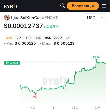
Реєстрація
Ціни криптовалют
Ціна SolXenCat XENCAT
Ціна SolXenCat
XENCAT
USD
$0.00012737
+4.46%
24H
7D
14D
30D
60D
200D
1Y
Мін.
$
0.000120
Макс.
$
0.000128