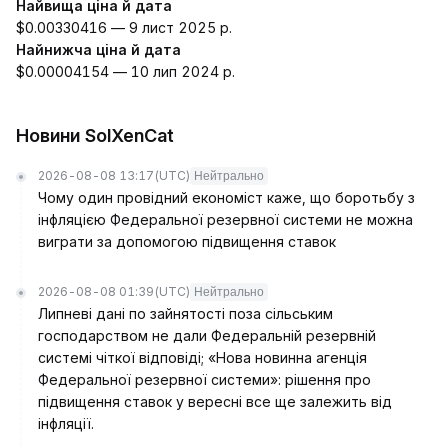
Найвища ціна й дата
$0.00330416 — 9 лист 2025 р.
Найнижча ціна й дата
$0.00004154 — 10 лип 2024 р.
Новини SolXenCat
2026-08-08 13:17
(UTC)
Нейтрально
Чому один провідний економіст каже, що боротьбу з
інфляцією Федеральної резервної системи не можна
виграти за допомогою підвищення ставок
2026-08-08 01:39
(UTC)
Нейтрально
Липневі дані по зайнятості поза сільським
господарством не дали Федеральній резервній
системі чіткої відповіді; «Нова новинна агенція
Федеральної резервної системи»: рішення про
підвищення ставок у вересні все ще залежить від
інфляції.