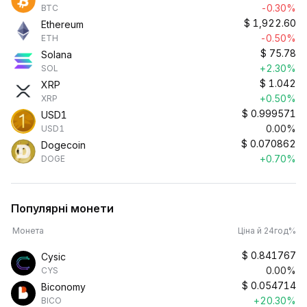
-0.30%
BTC
$
1,922.60
Ethereum
-0.50%
ETH
$
75.78
Solana
+2.30%
SOL
$
1.042
XRP
+0.50%
XRP
$
0.999571
USD1
0.00%
USD1
$
0.070862
Dogecoin
+0.70%
DOGE
Популярні монети
Монета
Ціна й 24год%
$
0.841767
Cysic
0.00%
CYS
$
0.054714
Biconomy
+20.30%
BICO