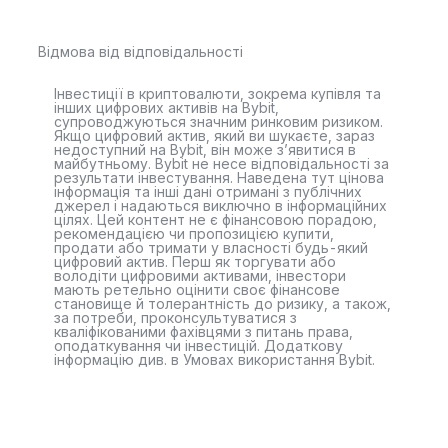
Відмова від відповідальності
Інвестиції в криптовалюти, зокрема купівля та
інших цифрових активів на Bybit,
супроводжуються значним ринковим ризиком.
Якщо цифровий актив, який ви шукаєте, зараз
недоступний на Bybit, він може з’явитися в
майбутньому. Bybit не несе відповідальності за
результати інвестування. Наведена тут цінова
інформація та інші дані отримані з публічних
джерел і надаються виключно в інформаційних
цілях. Цей контент не є фінансовою порадою,
рекомендацією чи пропозицією купити,
продати або тримати у власності будь-який
цифровий актив. Перш як торгувати або
володіти цифровими активами, інвестори
мають ретельно оцінити своє фінансове
становище й толерантність до ризику, а також,
за потреби, проконсультуватися з
кваліфікованими фахівцями з питань права,
оподаткування чи інвестицій. Додаткову
інформацію див. в Умовах використання Bybit.