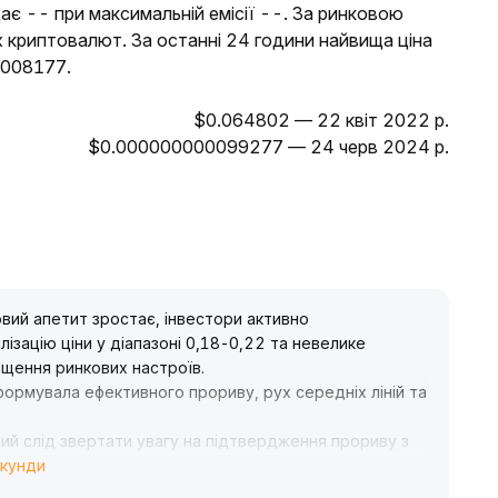
дає -- при максимальній емісії --. За ринковою
х криптовалют. За останні 24 години найвища ціна
0008177.
$0.064802 — 22 квіт 2022 р.
$0.000000000099277 — 24 черв 2024 р.
вий апетит зростає, інвестори активно
ізацію ціни у діапазоні 0,18-0,22 та невелике
ращення ринкових настроїв
.
сформувала ефективного прориву, рух середніх ліній та
ий слід звертати увагу на підтвердження прориву з
екунди
откострокових операціях, уважно стежити за