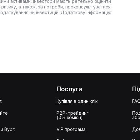
вими активами, інвестори мають ретельно оцінити
 ризику, а також, за потреби, проконсультуватися
оподаткування чи інвестицій. Додаткову інформацію
Послуги
Пі
t
Купівля в один клік
FA
айте
P2P-трейдинг
Под
(0% комісії)
або
и Bybit
VIP програма
Дов