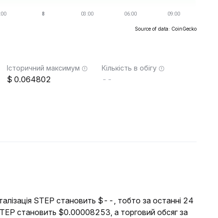
Source of data: CoinGecko
Історичний максимум
Кількість в обігу
0.064802
--
італізація STEP становить $--, тобто за останні 24
STEP становить $0.00008253, а торговий обсяг за