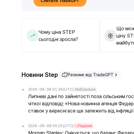
Спитати TradeGPT
обсягом торгів та поведінкою біля ключових рі
нарощувати позицію
.
Що мож
Чому ціна STEP
ціну ST
сьогодні зросла?
майбут
Новини Step
Резюме від TradeGPT
2026-08-08 01:39
(UTC)
Нейтрально
Липневі дані по зайнятості поза сільським г
чіткої відповіді; «Нова новинна агенція Феде
ставок у вересні все ще залежить від інфляції
2026-08-08 00:25
(UTC)
Падіння
Morgan Stanley: Очікується, що баланс Федер