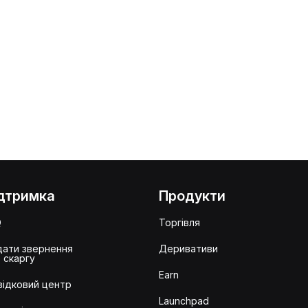
дтримка
Продукти
Q
Торгівля
ати звернення
Деривативи
 скаргу
Earn
ідковий центр
Launchpad