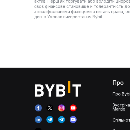
актив. Перш як торгувати або володіти цифро
своє фінансове становище й толерантність до
з кваліфікованими фахівцями з питань права, 
див. в Умовах використання Bybit.
Про
Про Bybi
Зустріч
Mantle
Спільнот