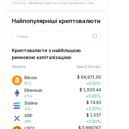
Примітка. Інформація надається лише в довідкових цілях.
Найпопулярніші криптовалюти
Пошук
Криптовалюти з найбільшою
ринковою капіталізацією
Монета
Ціна й 24год%
$
64,971.00
Bitcoin
+0.50%
BTC
$
1,920.44
Ethereum
+0.40%
ETH
$
74.93
Solana
+2.30%
SOL
$
1.037
XRP
+0.30%
XRP
$
0.999767
USD1