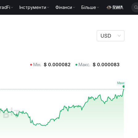
radFi
Інструменти
Фінанси
Більше
USD
Мін.
$
0.000082
Макс.
$
0.000083