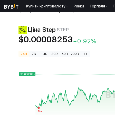
Купити криптовалюту
Ринки
Торгівля
T
Ціни криптовалют
Ціна Step STEP
Ціна Step
STEP
$0.00008253
+0.92%
24H
7D
14D
30D
60D
200D
1Y