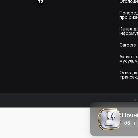
Оголош
Попере
про риз
Канал д
інформу
Careers
Акаунт 
мусульм
Огляд ко
трансак
© 
Почн
06
D