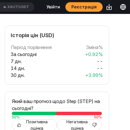
Реєстрація
Увійти
🔥
XAUT/USDT
Історія цін (USD)
Період порівняння
Зміна%
За сьогодні
+0.92%
7 дн.
--
14 дн.
--
30 дн.
+3.99%
Який ваш прогноз щодо Step (STEP) на
сьогодні?
50
%
50
%
Позитивна
Негативна
оцінка
оцінка