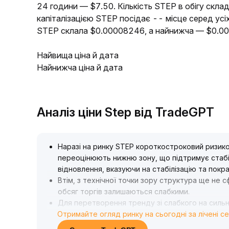
24 години — $7.50. Кількість STEP в обігу скла
капіталізацією STEP посідає -- місце серед усі
STEP склала $0.00008246, а найнижча — $0.0
Найвища ціна й дата
Найнижча ціна й дата
Аналіз ціни Step від TradeGPT
Наразі на ринку STEP короткостроковий ризико
переоцінюють нижню зону, що підтримує стабіл
відновлення, вказуючи на стабілізацію та пок
Втім, з технічної точки зору структура ще не 
обсяг торгів залишаються слабкими
.
Для перетворення тренду зі слабкого на сильн
Отримайте огляд ринку на сьогодні за лічені с
обсягом на важливому рівні 0,23
.
Рекомендується обережно брати участь у кор