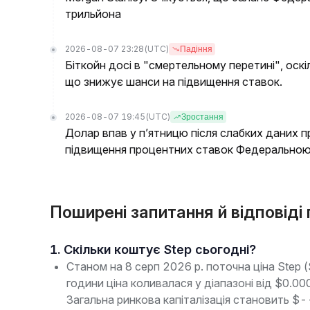
трильйона
2026-08-07 23:28
(UTC)
Падіння
Біткойн досі в "смертельному перетині", оскі
що знижує шанси на підвищення ставок.
2026-08-07 19:45
(UTC)
Зростання
Долар впав у п’ятницю після слабких даних п
підвищення процентних ставок Федерально
Поширені запитання й відповіді
1. Скільки коштує Step сьогодні?
Станом на 8 серп 2026 р. поточна ціна Step
години ціна коливалася у діапазоні від $0.
Загальна ринкова капіталізація становить $-