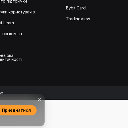
тр підтримки
Bybit Card
гуки користувачів
TradingView
it Learn
гові комісії
евірка
ентичності
сті
Приєднатися