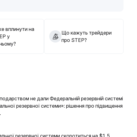
внів опору, і лише після прояснення тренду
е вплинути на
Що кажуть трейдери
EP у
про STEP?
ньому?
осподарством не дали Федеральній резервній системі
ральної резервної системи»: рішення про підвищення
.
альної резервної системи скоротиться на $1.5