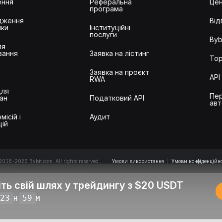
ення
Реферальна
Цен
програма
дження
Від
ики
Інституційні
послуги
Byb
ля
вання
Заявка на лістинг
Тор
Заявка на проєкт
API
RWA
для
Пер
ан
Податковий API
авт
місій і
Аудит
цій
2018-2026 Bybit.com. All rights reserved.
Умови використання
|
Умови конфіденційно
іть свій шлях у трейдингу з $20 USDT
23
59
H
M