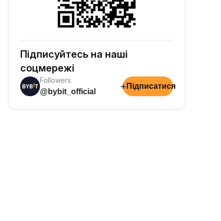
Підписуйтесь на наші
соцмережі
Followers
+
Підписатися
@bybit_official