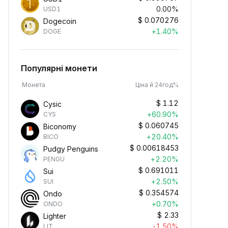
0.00%
USD1
$
0.070276
Dogecoin
+1.40%
DOGE
Популярні монети
Монета
Ціна й 24год%
$
1.12
Cysic
+60.90%
CYS
$
0.060745
Biconomy
+20.40%
BICO
$
0.00618453
Pudgy Penguins
+2.20%
PENGU
$
0.691011
Sui
+2.50%
SUI
$
0.354574
Ondo
+0.70%
ONDO
$
2.33
Lighter
-1.50%
LIT