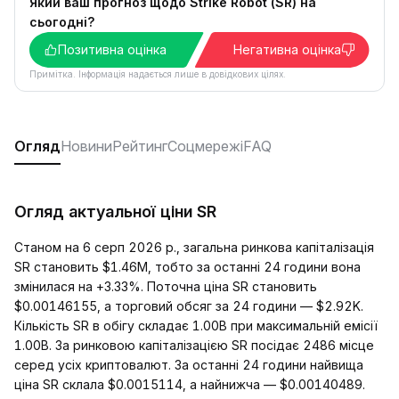
Який ваш прогноз щодо Strike Robot (SR) на
сьогодні?
Позитивна оцінка
Негативна оцінка
Примітка. Інформація надається лише в довідкових цілях.
Огляд
Новини
Рейтинг
Соцмережі
FAQ
Огляд актуальної ціни SR
Станом на 6 серп 2026 р., загальна ринкова капіталізація
SR становить $1.46M, тобто за останні 24 години вона
змінилася на +3.33%. Поточна ціна SR становить
$0.00146155, а торговий обсяг за 24 години — $2.92K.
Кількість SR в обігу складає 1.00B при максимальній емісії
1.00B. За ринковою капіталізацією SR посідає 2486 місце
серед усіх криптовалют. За останні 24 години найвища
ціна SR склала $0.0015114, а найнижча — $0.00140489.