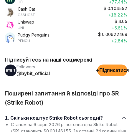
+77.44%
HEI
$
0.104552
Cash Cat
+18.22%
CASHCAT
$
4.05
Uniswap
+5.61%
UNI
$
0.00622469
Pudgy Penguins
+2.84%
PENGU
Підписуйтесь на наші соцмережі
Followers
+
Підписатися
@bybit_official
Поширені запитання й відповіді про SR
(Strike Robot)
1. Скільки коштує Strike Robot сьогодні?
Станом на 6 серп 2026 р. поточна ціна Strike Robot
(SR) становить $0.00146155. За останні 24 години ціна