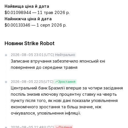
Найвища ціна й дата
$0.01098944 — 11 трав 2026 р.
Найнижча ціна й дата
$0.00133346 — 1 серп 2026 р.
Новини Strike Robot
2026-08-05 23:01
(UTC)
Нейтрально
Записане втручання забезпечило японській єні
повернення до середини травня
2026-08-05 22:25
(UTC)
Зростання
Центральний банк Бразилії вперше за чотири засідання
поспіль знизив ключову процентну ставку на чверть
пункту після того, як нові дані показали уповільнення
економічного зростання та більш значне, ніж
очікувалося, уповільнення інфляції.
2026-08-05 21:48
(UTC)
Падіння