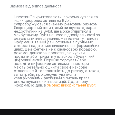
Відмова від відповідальності
Інвестиції в криптовалюти, зокрема купівля та
інших цифрових активів на Bybit,
супроводжуються значним ринковим ризиком.
Якщо цифровий актив, який ви шукаєте, зараз
недоступний на Bybit, він може з’явитися в
майбутньому. Bybit не несе відповідальності за
результати інвестування. Наведена тут цінова
інформація та інші дані отримані з публічних
джерел і надаються виключно в інформаційних
цілях. Цей контент не є фінансовою порадою,
рекомендацією чи пропозицією купити,
продати або тримати у власності будь-який
цифровий актив. Перш як торгувати або
володіти цифровими активами, інвестори
мають ретельно оцінити своє фінансове
становище й толерантність до ризику, а також,
за потреби, проконсультуватися з
кваліфікованими фахівцями з питань права,
оподаткування чи інвестицій. Додаткову
інформацію див. в
Умовах використання Bybit
.