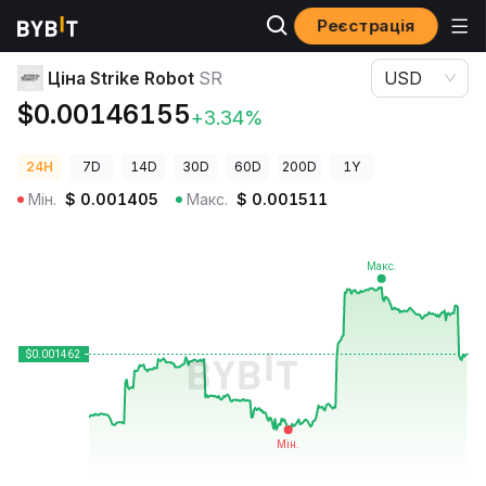
Реєстрація
Ціни криптовалют
Ціна Strike Robot SR
Ціна Strike Robot
SR
USD
$0.00146155
+3.34%
24H
7D
14D
30D
60D
200D
1Y
Мін.
$
0.001405
Макс.
$
0.001511