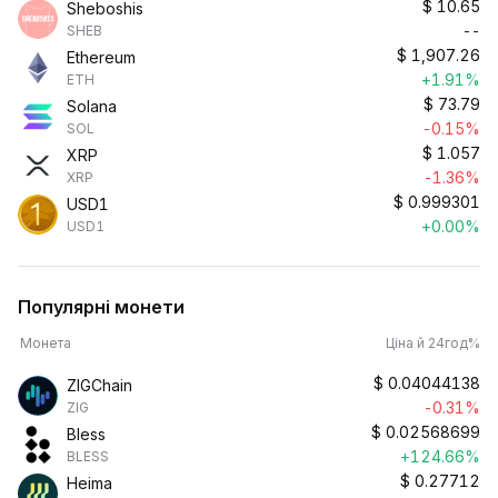
$
10.65
Sheboshis
--
SHEB
$
1,907.26
Ethereum
+1.91%
ETH
$
73.79
Solana
-0.15%
SOL
$
1.057
XRP
-1.36%
XRP
$
0.999301
USD1
+0.00%
USD1
Популярні монети
Монета
Ціна й 24год%
$
0.04044138
ZIGChain
-0.31%
ZIG
$
0.02568699
Bless
+124.66%
BLESS
$
0.27712
Heima