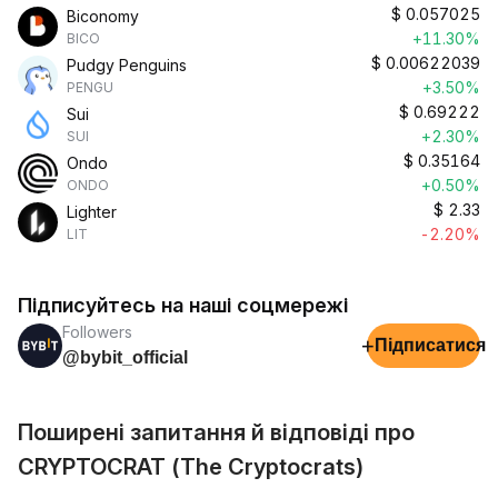
$
0.057025
Biconomy
+11.30%
BICO
$
0.00622039
Pudgy Penguins
+3.50%
PENGU
$
0.69222
Sui
+2.30%
SUI
$
0.35164
Ondo
+0.50%
ONDO
$
2.33
Lighter
-2.20%
LIT
Підписуйтесь на наші соцмережі
Followers
+
Підписатися
@bybit_official
Поширені запитання й відповіді про
CRYPTOCRAT (The Cryptocrats)