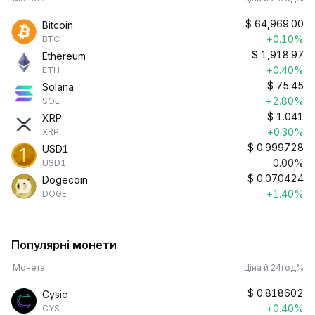
$
64,969.00
Bitcoin
+0.10%
BTC
$
1,918.97
Ethereum
+0.40%
ETH
$
75.45
Solana
+2.80%
SOL
$
1.041
XRP
+0.30%
XRP
$
0.999728
USD1
0.00%
USD1
$
0.070424
Dogecoin
+1.40%
DOGE
Популярні монети
Монета
Ціна й 24год%
$
0.818602
Cysic
+0.40%
CYS