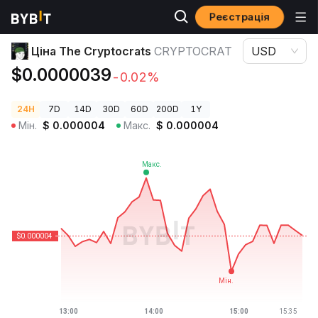
Реєстрація
Ціни криптовалют
Ціна The Cryptocrats CRYPTOCRAT
Ціна The Cryptocrats
CRYPTOCRAT
USD
$0.0000039
-0.02%
24H
7D
14D
30D
60D
200D
1Y
Мін.
$
0.000004
Макс.
$
0.000004