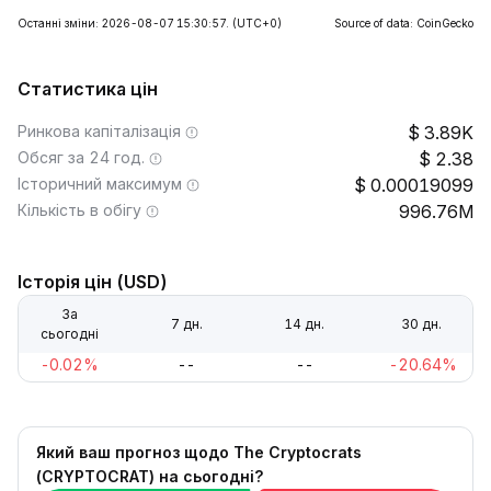
Останні зміни: 2026-08-07 15:30:57.
(UTC+0)
Source of data: CoinGecko
Статистика цін
Ринкова капіталізація
3.89K
Обсяг за 24 год.
2.38
Історичний максимум
0.00019099
Кількість в обігу
996.76M
Історія цін (USD)
За
7 дн.
14 дн.
30 дн.
сьогодні
-0.02%
--
--
-20.64%
Який ваш прогноз щодо The Cryptocrats
(CRYPTOCRAT) на сьогодні?