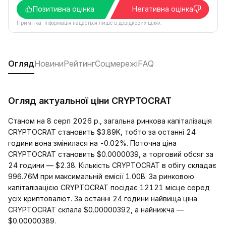
Позитивна оцінка
Негативна оцінка
Примітка. Інформація надається лише в довідкових цілях.
Огляд
Новини
Рейтинг
Соцмережі
FAQ
Огляд актуальної ціни CRYPTOCRAT
Станом на 8 серп 2026 р., загальна ринкова капіталізація
CRYPTOCRAT становить $3.89K, тобто за останні 24
години вона змінилася на -0.02%. Поточна ціна
CRYPTOCRAT становить $0.0000039, а торговий обсяг за
24 години — $2.38. Кількість CRYPTOCRAT в обігу складає
996.76M при максимальній емісії 1.00B. За ринковою
капіталізацією CRYPTOCRAT посідає 12121 місце серед
усіх криптовалют. За останні 24 години найвища ціна
CRYPTOCRAT склала $0.00000392, а найнижча —
$0.00000389.