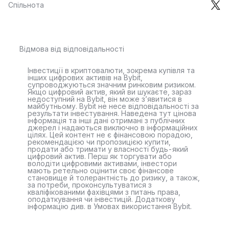
Спільнота
Відмова від відповідальності
Інвестиції в криптовалюти, зокрема купівля та
інших цифрових активів на Bybit,
супроводжуються значним ринковим ризиком.
Якщо цифровий актив, який ви шукаєте, зараз
недоступний на Bybit, він може з’явитися в
майбутньому. Bybit не несе відповідальності за
результати інвестування. Наведена тут цінова
інформація та інші дані отримані з публічних
джерел і надаються виключно в інформаційних
цілях. Цей контент не є фінансовою порадою,
рекомендацією чи пропозицією купити,
продати або тримати у власності будь-який
цифровий актив. Перш як торгувати або
володіти цифровими активами, інвестори
мають ретельно оцінити своє фінансове
становище й толерантність до ризику, а також,
за потреби, проконсультуватися з
кваліфікованими фахівцями з питань права,
оподаткування чи інвестицій. Додаткову
інформацію див. в Умовах використання Bybit.