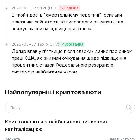
2026-08-07 23:28
(UTC)
Падіння
Біткойн досі в "смертельному перетині", оскільки
показники зайнятості не виправдали очікувань, що
знижує шанси на підвищення ставок.
2026-08-07 19:45
(UTC)
Зростання
Долар впав у п’ятницю після слабких даних про ринок
праці США, які знизили очікування щодо підвищення
процентних ставок Федеральною резервною
системою найближчим часом.
Найпопулярніші криптовалюти
Пошук
Криптовалюти з найбільшою ринковою
капіталізацією
Монета
Ціна й 24год%