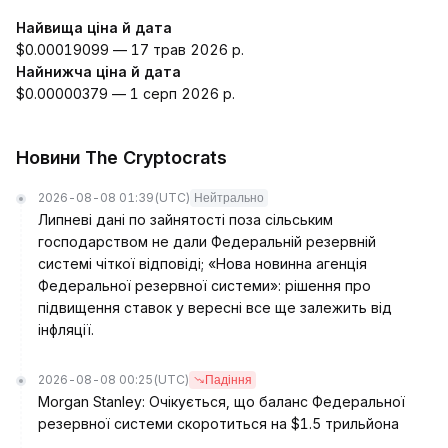
Найвища ціна й дата
$0.00019099 — 17 трав 2026 р.
Найнижча ціна й дата
$0.00000379 — 1 серп 2026 р.
Новини The Cryptocrats
2026-08-08 01:39
(UTC)
Нейтрально
Липневі дані по зайнятості поза сільським
господарством не дали Федеральній резервній
системі чіткої відповіді; «Нова новинна агенція
Федеральної резервної системи»: рішення про
підвищення ставок у вересні все ще залежить від
інфляції.
2026-08-08 00:25
(UTC)
Падіння
Morgan Stanley: Очікується, що баланс Федеральної
резервної системи скоротиться на $1.5 трильйона