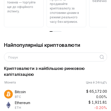
безпечно й 
токенів — торгуйте
продавайте
ще до офіційного
криптовалюту за
лістингу.
спотовими цінами в
режимі реального
часу без затримок.
Найпопулярніші криптовалюти
Пошук
Криптовалюти з найбільшою ринковою
капіталізацією
Монета
Ціна й 24год%
$
65,172.00
Bitcoin
0.00%
BTC
$
1,921.81
Ethereum
-0.20%
ETH