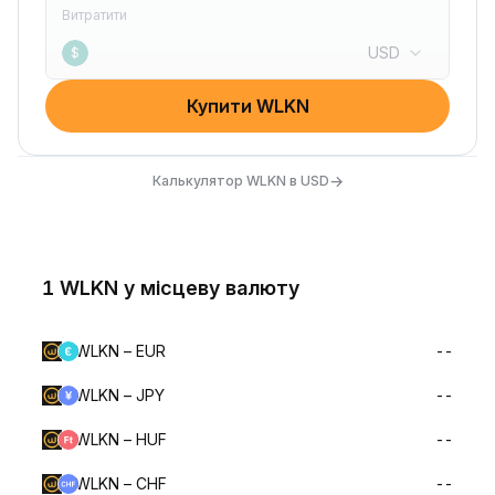
Витратити
USD
$
Купити WLKN
→
Калькулятор WLKN в USD
1 WLKN у місцеву валюту
WLKN – EUR
--
WLKN – JPY
--
WLKN – HUF
--
WLKN – CHF
--