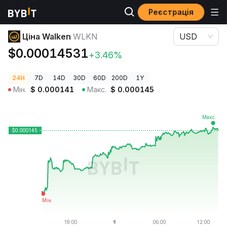
Реєстрація
Ціни криптовалют
Ціна Walken WLKN
Ціна Walken
WLKN
USD
$0.00014531
+3.46%
24H
7D
14D
30D
60D
200D
1Y
Мін.
$
0.000141
Макс.
$
0.000145