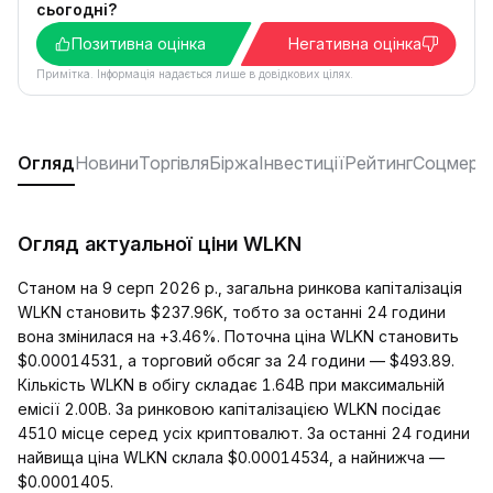
сьогодні?
Позитивна оцінка
Негативна оцінка
Примітка. Інформація надається лише в довідкових цілях.
Огляд
Новини
Торгівля
Біржа
Інвестиції
Рейтинг
Соцмере
Огляд актуальної ціни WLKN
Станом на 9 серп 2026 р., загальна ринкова капіталізація
WLKN становить $237.96K, тобто за останні 24 години
вона змінилася на +3.46%. Поточна ціна WLKN становить
$0.00014531, а торговий обсяг за 24 години — $493.89.
Кількість WLKN в обігу складає 1.64B при максимальній
емісії 2.00B. За ринковою капіталізацією WLKN посідає
4510 місце серед усіх криптовалют. За останні 24 години
найвища ціна WLKN склала $0.00014534, а найнижча —
$0.0001405.