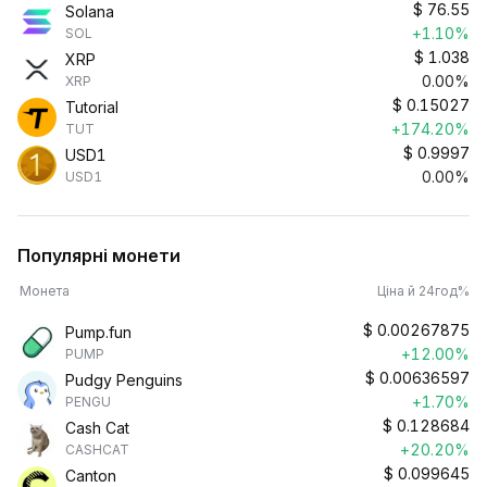
$
76.55
Solana
+1.10%
SOL
$
1.038
XRP
0.00%
XRP
$
0.15027
Tutorial
+174.20%
TUT
$
0.9997
USD1
0.00%
USD1
Популярні монети
Монета
Ціна й 24год%
$
0.00267875
Pump.fun
+12.00%
PUMP
$
0.00636597
Pudgy Penguins
+1.70%
PENGU
$
0.128684
Cash Cat
+20.20%
CASHCAT
$
0.099645
Canton