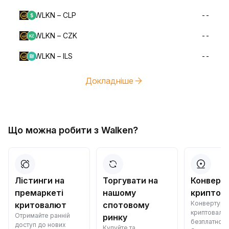
WLKN – CLP
--
WLKN – CZK
--
WLKN – ILS
--
Докладніше
Що можна робити з Walken?
Лістинги на
Торгувати на
Конверт
премаркеті
нашому
криптов
Конвертуйт
критовалют
спотовому
криптовалю
Отримайте ранній
ринку
безплатно —
доступ до нових
Купуйте та