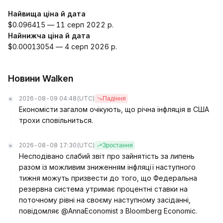
Найвища ціна й дата
$0.096415 — 11 серп 2022 р.
Найнижча ціна й дата
$0.00013054 — 4 серп 2026 р.
Новини Walken
2026-08-09 04:48
(UTC)
Падіння
Економісти загалом очікують, що річна інфляція в США
трохи сповільниться.
2026-08-08 17:30
(UTC)
Зростання
Несподівано слабий звіт про зайнятість за липень
разом із можливим зниженням інфляції наступного
тижня можуть призвести до того, що Федеральна
резервна система утримає процентні ставки на
поточному рівні на своєму наступному засіданні,
повідомляє @AnnaEconomist з Bloomberg Economic.