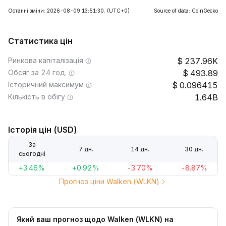
Останні зміни: 2026-08-09 13:51:30.
(UTC+0)
Source of data: CoinGecko
Статистика цін
Ринкова капіталізація
237.96K
Обсяг за 24 год.
493.89
Історичний максимум
0.096415
Кількість в обігу
1.64B
Історія цін (USD)
За
7 дн.
14 дн.
30 дн.
сьогодні
+3.46%
+0.92%
-3.70%
-8.87%
Прогноз ціни Walken (WLKN)
Який ваш прогноз щодо Walken (WLKN) на