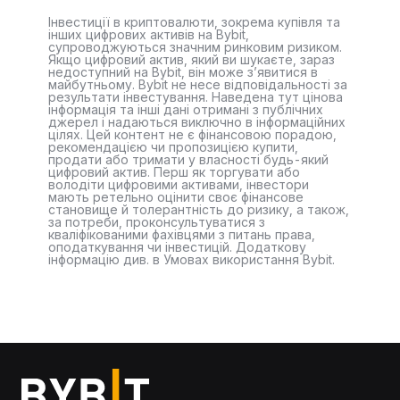
Інвестиції в криптовалюти, зокрема купівля та
інших цифрових активів на Bybit,
супроводжуються значним ринковим ризиком.
Якщо цифровий актив, який ви шукаєте, зараз
недоступний на Bybit, він може з’явитися в
майбутньому. Bybit не несе відповідальності за
результати інвестування. Наведена тут цінова
інформація та інші дані отримані з публічних
джерел і надаються виключно в інформаційних
цілях. Цей контент не є фінансовою порадою,
рекомендацією чи пропозицією купити,
продати або тримати у власності будь-який
цифровий актив. Перш як торгувати або
володіти цифровими активами, інвестори
мають ретельно оцінити своє фінансове
становище й толерантність до ризику, а також,
за потреби, проконсультуватися з
кваліфікованими фахівцями з питань права,
оподаткування чи інвестицій. Додаткову
інформацію див. в Умовах використання Bybit.