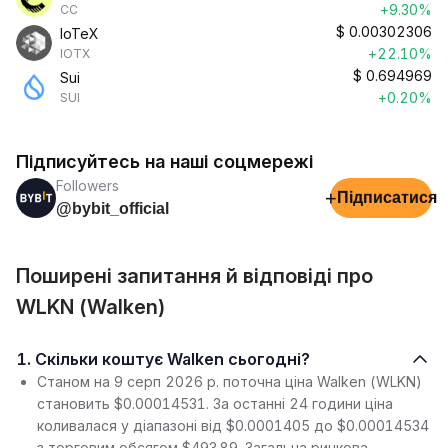
+9.30%
CC
$
0.00302306
IoTeX
+22.10%
IOTX
$
0.694969
Sui
+0.20%
SUI
Підписуйтесь на наші соцмережі
Followers
+
Підписатися
@bybit_official
Поширені запитання й відповіді про
WLKN (Walken)
1. Скільки коштує Walken сьогодні?
Станом на 9 серп 2026 р. поточна ціна Walken (WLKN)
становить $0.00014531. За останні 24 години ціна
коливалася у діапазоні від $0.0001405 до $0.00014534
з торговим обсягом $493.89. Загальна ринкова