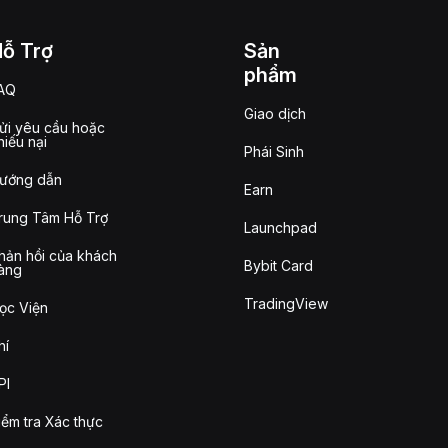
Hỗ Trợ
Sản
phẩm
AQ
Giao dịch
ửi yêu cầu hoặc
hiếu nại
Phái Sinh
ướng dẫn
Earn
rung Tâm Hỗ Trợ
Launchpad
hản hồi của khách
Bybit Card
àng
TradingView
ọc Viện
hí
PI
iểm tra Xác thực