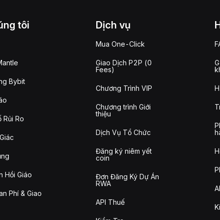
ng tôi
Dịch vụ
Mua One-Click
F
antle
Giao Dịch P2P (0
G
Fees)
k
g Bybit
Chương Trình VIP
H
áo
Chương trình Giới
T
thiệu
 Rủi Ro
P
Dịch Vụ Tổ Chức
h
Giác
Đăng ký niêm yết
H
ụng
coin
P
n Hồi Giáo
Đơn Đăng Ký Dự Án
RWA
A
n Phí & Giao
API Thuế
K