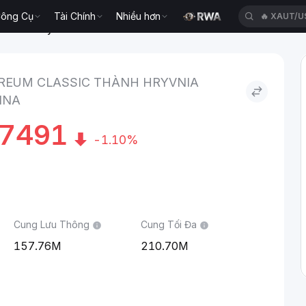
ông Cụ
Tài Chính
Nhiều hơn
🔥
XAUT/U
ssic to Hryvnia Ukraina
REUM CLASSIC THÀNH HRYVNIA
INA
07491
-1.10%
Cung Lưu Thông
Cung Tối Đa
157.76M
210.70M