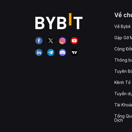
Về chú
Về Bybit
Gặp Gỡ M
Cộng Đồn
Thông b
Tuyên Bố
Kênh Tố 
Tuyển d
Tài Khoả
Tổng Qua
Dịch