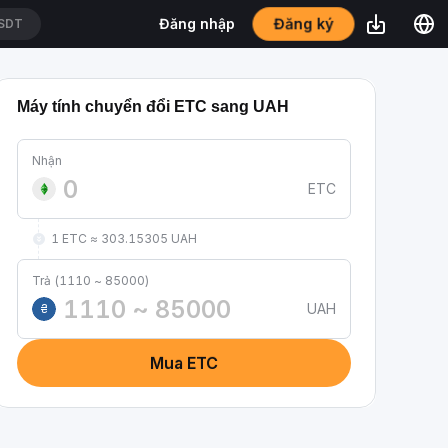
Đăng nhập
Đăng ký
SDT
Máy tính chuyển đổi ETC sang UAH
Nhận
ETC
1 ETC ≈ 303.15305 UAH
Trả (1110 ~ 85000)
UAH
₴
Mua ETC