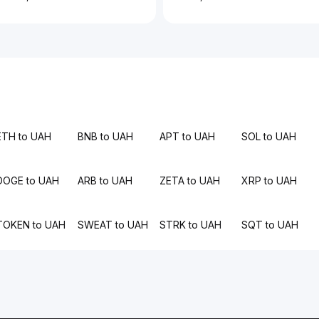
ETH to UAH
BNB to UAH
APT to UAH
SOL to UAH
DOGE to UAH
ARB to UAH
ZETA to UAH
XRP to UAH
TOKEN to UAH
SWEAT to UAH
STRK to UAH
SQT to UAH