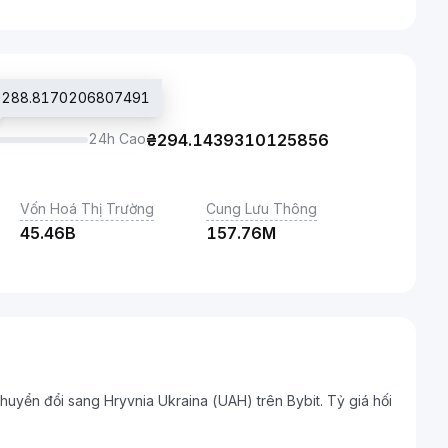
t ₴288.8170206807491
24h Cao
₴
294.1439310125856
Vốn Hoá Thị Trường
Cung Lưu Thông
45.46B
157.76M
 chuyển đổi sang Hryvnia Ukraina (UAH) trên Bybit. Tỷ giá hối