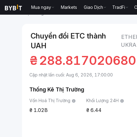
Mua ngay
Markets
Giao Dịch
TradFi
C
Thị trường
Giá Ethereum Classic ETC
Ethereum Cla
Chuyển đổi ETC thành
ETHE
UAH
UKRA
₴
288.81702068
Cập nhật lần cuối: Aug 6, 2026, 17:00:00
Thống Kê Thị Trường
Vốn Hoá Thị Trường
Khối Lượng 24H
1.02B
6.44