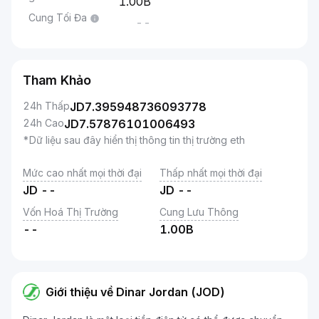
1.00B
Cung Tối Đa
--
Tham Khảo
24h Thấp
JD
7.395948736093778
24h Cao
JD
7.57876101006493
*Dữ liệu sau đây hiển thị thông tin thị trường eth
Mức cao nhất mọi thời đại
Thấp nhất mọi thời đại
JD
--
JD
--
Vốn Hoá Thị Trường
Cung Lưu Thông
--
1.00B
Giới thiệu về Dinar Jordan (JOD)