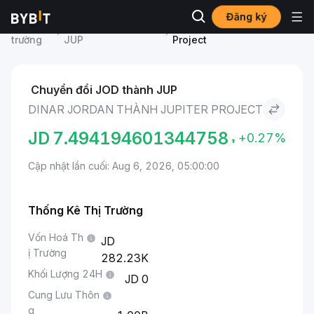
Đăng ký
Thị
Giá Jupiter Project
Dinar Jordan to Jupiter
trường
JUP
Project
Chuyển đổi JOD thành JUP
DINAR JORDAN THÀNH JUPITER PROJECT
JD
7.494194601344758
+0.27%
Cập nhật lần cuối: Aug 6, 2026, 05:00:00
Thống Kê Thị Trường
Vốn Hoá Th
ị Trường
282.23K
Khối Lượng 24H
0
Cung Lưu Thôn
g