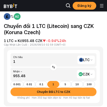
Đăng ký
Trang chủ
LTC to CZK
Chuyển đổi 1 LTC (Litecoin) sang CZK
(Koruna Czech)
1 LTC ≈ Kč955.48 CZK
▼
-0.94%
24h
Cập Nhật Lần Cuối
：
2026/08/10 02:59
(
GMT+0
)
Chi tiêu
LTC
Nhận ~
CZK
0.001
0.01
0.1
1
5
10
100
Chuyển Đổi LTC to CZK
Không phí · Hơn 350 loại tiền điện tử · Hơn 40 loại tiền tệ fiat