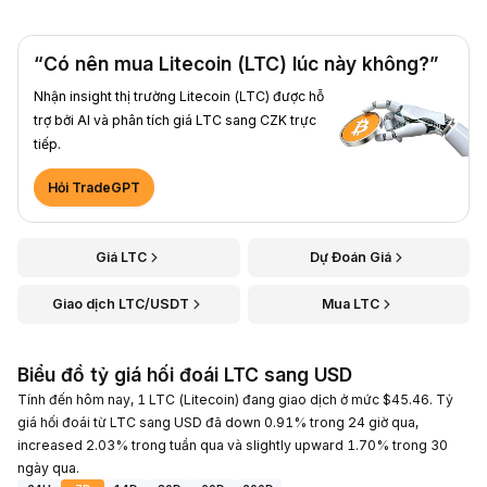
“Có nên mua Litecoin (LTC) lúc này không?”
Nhận insight thị trường Litecoin (LTC) được hỗ
trợ bởi AI và phân tích giá LTC sang CZK trực
tiếp.
Hỏi TradeGPT
Giá LTC
Dự Đoán Giá
Giao dịch LTC/USDT
Mua LTC
Biểu đồ tỷ giá hối đoái LTC sang USD
Tính đến hôm nay, 1 LTC (Litecoin) đang giao dịch ở mức $45.46. Tỷ
giá hối đoái từ LTC sang USD đã down 0.91% trong 24 giờ qua,
increased 2.03% trong tuần qua và slightly upward 1.70% trong 30
ngày qua.