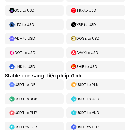
SOL
to
USD
TRX
to
USD
LTC
to
USD
XRP
to
USD
ADA
to
USD
DOGE
to
USD
DOT
to
USD
AVAX
to
USD
LINK
to
USD
SHIB
to
USD
Stablecoin sang Tiền pháp định
USDT
to
INR
USDT
to
PLN
USDT
to
RON
USDT
to
USD
USDT
to
PHP
USDT
to
VND
USDT
to
EUR
USDT
to
GBP