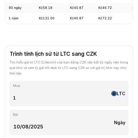
90 ngày
Kč58.18
Kč40.87
Kč46.72
+7
1 năm
Kč131.00
Kč40.87
Kč72.22
-6
Trình tính lịch sử từ LTC sang CZK
Tìm hiểu giá trị LTC (Litecoin) của bạn bằng CZK vào bất kỳ ngày nào trong
quá khứ và xem tỷ giá hối đoái từ LTC sang CZK so với giá trị hôm nay như
thế nào.
Mua
LTC
Bật
Ngày