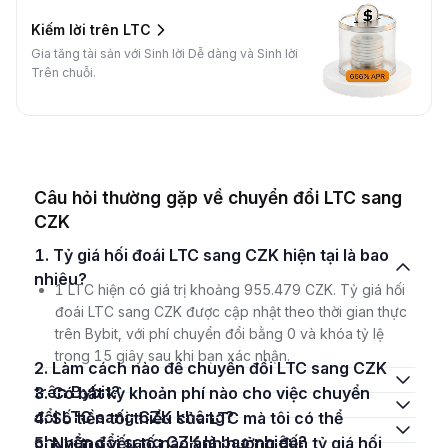
Kiếm lời trên LTC
Gia tăng tài sản với Sinh lời Dễ dàng và Sinh lời
Trên chuỗi.
Câu hỏi thường gặp về chuyển đổi LTC sang
CZK
1. Tỷ giá hối đoái LTC sang CZK hiện tại là bao
nhiêu?
1 LTC hiện có giá trị khoảng 955.479 CZK. Tỷ giá hối
đoái LTC sang CZK được cập nhật theo thời gian thực
trên Bybit, với phí chuyển đổi bằng 0 và khóa tỷ lệ
trong 15 giây sau khi bạn xác nhận.
2. Làm cách nào để chuyển đổi LTC sang CZK
trên Bybit?
3. Có bất kỳ khoản phí nào cho việc chuyển
đổi LTC sang CZK không?
4. Số tiền tối thiểu của LTC mà tôi có thể
chuyển đổi sang CZK là bao nhiêu?
5. Những yếu tố nào ảnh hưởng đến tỷ giá hối