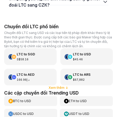
đoái LTC sang CZK?
Chuyển đổi LTC phổ biến
Chuyển đổi LTC sang USD và các loại tiền tệ pháp định khác theo tỷ lệ
theo thời gian thực. Được cung cấp bởi các báo giá Maker tổng hợp của
Bybit, bạn có thể kiểm tra giá trị hiện tại của LTC và tự tin chuyển đổi,
tận hưởng tỷ lệ chính xác và không có chênh lệch ẩn.
LTC
to
SGD
LTC
to
USD
S$58.16
$45.46
LTC
to
AED
LTC
to
ARS
د.إ166.96
$67,882
Xem thêm
↓
Các cặp chuyển đổi Trending USD
BTC
to
USD
ETH
to
USD
USDC
to
USD
USDT
to
USD