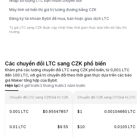
Nhập số lượng LTC bạn muốn chuyển đổi
Máy tính sẽ hiển thị giá trị tương đương bằng CZK
Đăng ký tài khoản Bybit để mua, bán hoặc giao dịch LTC
Tỷ giá LTC sang CZK được cập nhật theo thời gian thực dựa trên dữ liệu thị
trường.
Các chuyển đổi LTC sang CZK phổ biến
Khám phá các lượng chuyển đổi LTC sang CZK phổ biến, từ 0,001 LTC
đến 100 LTC, với giá trị chuyển đổi theo thời gian thực dựa trên các báo
giá Maker tổng hợp của Bybit.
Hiện tại
24 giờ trước
1 tháng trước
1 năm trước
Chuyển đổi LTC sang CZK
Giá trị CZK
Chuyển đổi CZK sang LTC
Giá trị LTC
0.001 LTC
$0.95547857
$1
0.00104660 LTC
0.01 LTC
$9.55
$10
0.0105 LTC