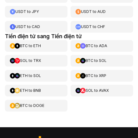
USDT
to
JPY
USDT
to
AUD
USDT
to
CAD
USDT
to
CHF
Tiền điện tử sang Tiền điện tử
BTC
to
ETH
BTC
to
ADA
SOL
to
TRX
BTC
to
SOL
ETH
to
SOL
BTC
to
XRP
ETH
to
BNB
SOL
to
AVAX
BTC
to
DOGE