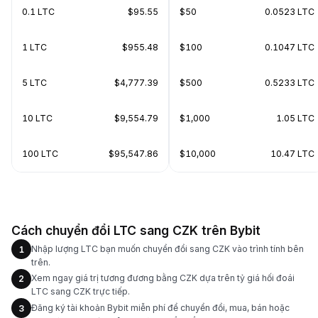
0.1 LTC
$95.55
$50
0.0523 LTC
1 LTC
$955.48
$100
0.1047 LTC
5 LTC
$4,777.39
$500
0.5233 LTC
10 LTC
$9,554.79
$1,000
1.05 LTC
100 LTC
$95,547.86
$10,000
10.47 LTC
Cách chuyển đổi LTC sang CZK trên Bybit
Nhập lượng LTC bạn muốn chuyển đổi sang CZK vào trình tính bên
1
trên.
Xem ngay giá trị tương đương bằng CZK dựa trên tỷ giá hối đoái
2
LTC sang CZK trực tiếp.
Đăng ký tài khoản Bybit miễn phí để chuyển đổi, mua, bán hoặc
3