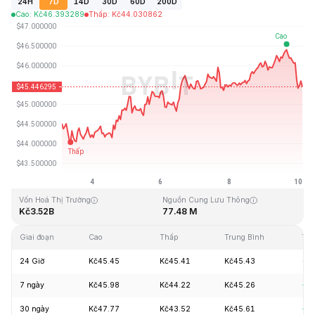
24H
7D
14D
30D
60D
200D
Cao
:
Kč
46.393289
Thấp
:
Kč
44.030862
Cập Nhật Lần Cuối: 2026-08-10, 02:59 GMT+0
Mức cao nhất mọi thời đại
Thấp nhất mọi thời đại
Kč410.26
Kč1.15
Vốn Hoá Thị Trường
Nguồn Cung Lưu Thông
Kč3.52B
77.48 M
Giai đoạn
Cao
Thấp
Trung Bình
Tha
24 Giờ
Kč45.45
Kč45.41
Kč45.43
-0
7 ngày
Kč45.98
Kč44.22
Kč45.26
+2
30 ngày
Kč47.77
Kč43.52
Kč45.61
+1