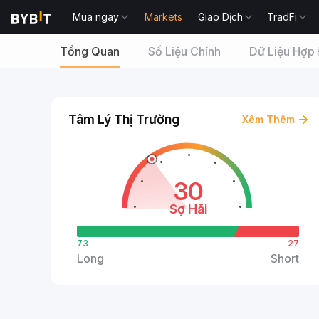
Mua ngay
Markets
Giao Dịch
TradFi
Tổng Quan
Số Liệu Chính
Dữ Liệu Hợp
Tâm Lý Thị Trường
Xêm Thêm
30
Sợ Hãi
73
27
Long
Short