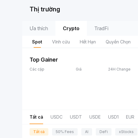
Thị trường
Ưa thích
Crypto
TradFi
Spot
Vĩnh cửu
Hết Hạn
Quyền Chọn
Top Gainer
Các cặp
Giá
24H Change
Tất cả
USDC
USDT
USDE
USD1
EUR
Tất cả
50% Fees
AI
DeFi
xStocks