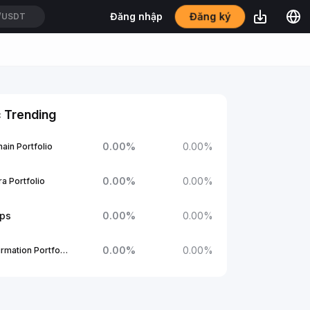
/USDT
Đăng ký
Đăng nhập
TUSDT
 Trending
0.00
%
0.00
%
ain Portfolio
0.00
%
0.00
%
a Portfolio
ups
0.00
%
0.00
%
0.00
%
0.00
%
1Confirmation Portfolio