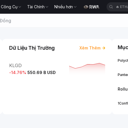
🔥
ETH
Công Cụ
Tài Chính
Nhiều hơn
🔥
BEA
 Đồng
Mục
Dữ Liệu Thị Trường
Xêm Thêm
Polych
KLGD
-14.76
%
550.69 B USD
Panter
Roll