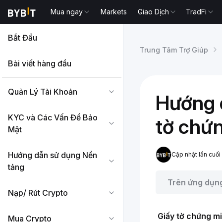
Mua ngay
Markets
Giao Dịch
TradFi
Bắt Đầu
Trung Tâm Trợ Giúp
Bài viết hàng đầu
Quản Lý Tài Khoản
Hướng d
KYC và Các Vấn Đề Bảo
tờ chứn
Mật
Hướng dẫn sử dụng Nền
Cập nhật lần cuố
tảng
Trên ứng dụn
Nạp/ Rút Crypto
Giấy tờ chứng mi
Mua Crypto