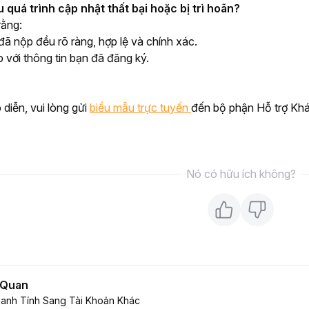
u quá trình cập nhật thất bại hoặc bị trì hoãn?
rằng:
 đã nộp đều rõ ràng, hợp lệ và chính xác.
 với thông tin bạn đã đăng ký.
diễn, vui lòng gửi 
biểu mẫu trực tuyến 
đến bộ phận Hỗ trợ Khá
Nó có hữu ích không?
n Quan
anh Tính Sang Tài Khoản Khác