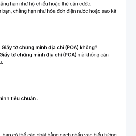
hẳng hạn như hộ chiếu hoặc thẻ căn cước.
ủa bạn, chẳng hạn như hóa đơn điện nước hoặc sao kê
 
Giấy tờ chứng minh địa chỉ (POA) không?
Giấy tờ chứng minh địa chỉ (POA) 
mà không cần 
u.
minh tiêu chuẩn 
.
Có. Nếu tên của bạn có vấn đề về nhận dạng ký tự, sai thứ tự hoặc có ký tự thừa, bạn có thể cập nhật bằng cách nhấn vào biểu tượng 