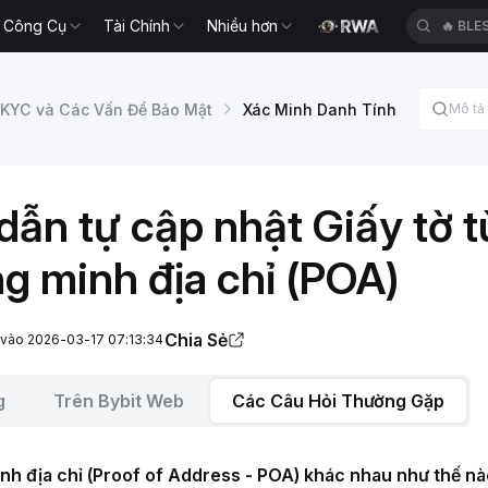
Công Cụ
Tài Chính
Nhiều hơn
🔥
BLE
KYC và Các Vấn Đề Bảo Mật
Xác Minh Danh Tính
ẫn tự cập nhật Giấy tờ t
g minh địa chỉ (POA)
Chia Sẻ
i vào 2026-03-17 07:13:34
g
Trên Bybit Web
Các Câu Hỏi Thường Gặp
nh địa chỉ (Proof of Address - POA) khác nhau như thế nà