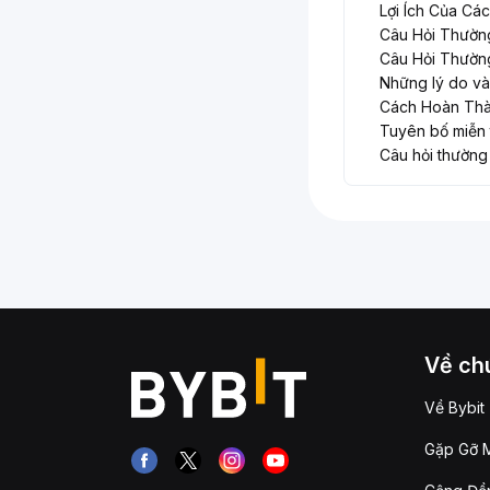
Lợi Ích Của Cá
Câu Hỏi Thườn
Câu Hỏi Thườn
Những lý do và 
Cách Hoàn Thà
Tuyên bố miễn 
Câu hỏi thường 
Về chú
Về Bybit
Gặp Gỡ M