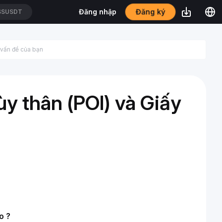
Đăng ký
Đăng nhập
SSUSDT
ùy thân (POI) và Giấy
o ?