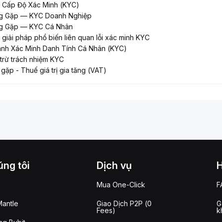
c Cấp Độ Xác Minh (KYC)
g Gặp — KYC Doanh Nghiệp
g Gặp — KYC Cá Nhân
giải pháp phổ biến liên quan lỗi xác minh KYC
nh Xác Minh Danh Tính Cá Nhân (KYC)
trừ trách nhiệm KYC
gặp - Thuế giá trị gia tăng (VAT)
ng tôi
Dịch vụ
Mua One-Click
F
antle
Giao Dịch P2P (0
G
Fees)
k