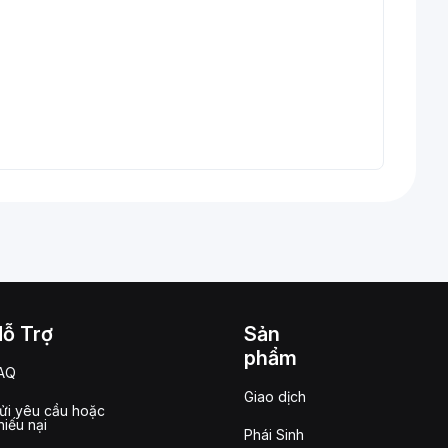
Hỗ Trợ
Sản
phẩm
AQ
Giao dịch
ửi yêu cầu hoặc
hiếu nại
Phái Sinh