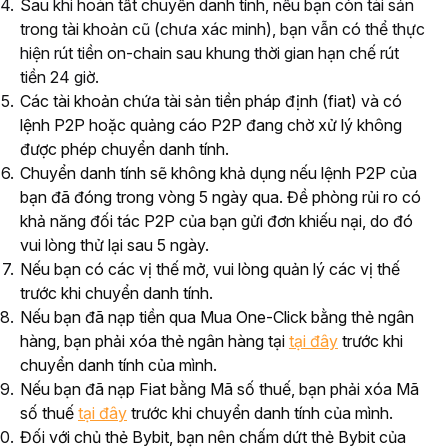
Sau khi hoàn tất chuyển danh tính, nếu bạn còn tài sản
trong tài khoản cũ (chưa xác minh), bạn vẫn có thể thực
hiện rút tiền on-chain sau khung thời gian hạn chế rút
tiền 24 giờ.
Các tài khoản chứa tài sản tiền pháp định (fiat) và có
lệnh P2P hoặc quảng cáo P2P đang chờ xử lý không
được phép chuyển danh tính.
Chuyển danh tính sẽ không khả dụng nếu lệnh P2P của
bạn đã đóng trong vòng 5 ngày qua. Đề phòng rủi ro có
khả năng đối tác P2P của bạn gửi đơn khiếu nại, do đó
vui lòng thử lại sau 5 ngày.
Nếu bạn có các vị thế mở, vui lòng quản lý các vị thế
trước khi chuyển danh tính.
Nếu bạn đã nạp tiền qua Mua One-Click bằng thẻ ngân
hàng, bạn phải xóa thẻ ngân hàng tại
tại đây
trước khi
chuyển danh tính của mình.
Nếu bạn đã nạp Fiat bằng Mã số thuế, bạn phải xóa Mã
số thuế
tại đây
trước khi chuyển danh tính của mình.
Đối với chủ thẻ Bybit, bạn nên chấm dứt thẻ Bybit của