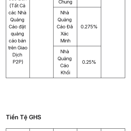
Chung
(Tất Cả 
các Nhà 
Nhà 
Quảng 
Quảng 
Cáo đặt 
Cáo Đã 
0.275%
quảng 
Xác 
cáo bán 
Minh
trên Giao 
Nhà 
Dịch 
Quảng 
P2P)
0.25%
Cáo 
Khối
Tiền Tệ GHS