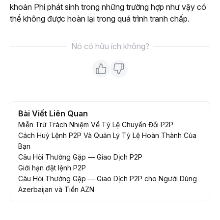
khoản Phí phát sinh trong những trường hợp như vậy có
thể không được hoàn lại trong quá trình tranh chấp.
Nó có hữu ích không?
Bài Viết Liên Quan
Miễn Trừ Trách Nhiệm Về Tỷ Lệ Chuyển Đổi P2P
Cách Huỷ Lệnh P2P Và Quản Lý Tỷ Lệ Hoàn Thành Của
Bạn
Câu Hỏi Thường Gặp — Giao Dịch P2P
Giới hạn đặt lệnh P2P
Câu Hỏi Thường Gặp — Giao Dịch P2P cho Người Dùng
Azerbaijan và Tiền AZN