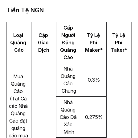
Tiền Tệ NGN
Cấp 
Loại 
Cặp 
Người 
Tỷ Lệ 
Tỷ Lệ 
Quảng 
Giao 
Đăng 
Phí 
Phí 
Cáo
Dịch
Quảng 
Maker*
Taker*
Cáo 
Nhà 
Quảng 
Mua 
0.3%
Cáo 
Quảng 
Chung
Cáo 
(Tất Cả 
Nhà 
các Nhà 
Quảng 
Quảng 
Cáo Đã 
0.275%
Cáo đặt 
Xác 
quảng 
Minh
cáo mua 